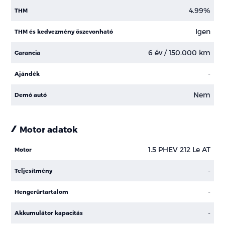
4.99%
THM
Igen
THM és kedvezmény öszevonható
6 év / 150.000 km
Garancia
-
Ajándék
Nem
Demó autó
Motor adatok
1.5 PHEV 212 Le AT
Motor
-
Teljesítmény
-
Hengerűrtartalom
-
Akkumulátor kapacitás