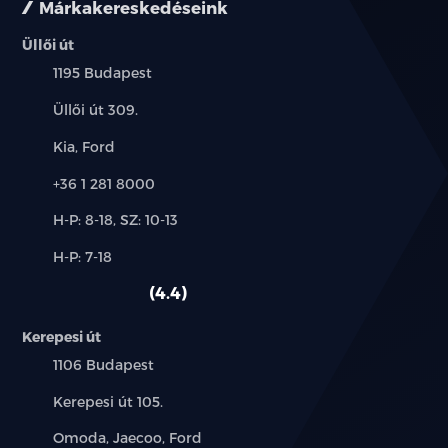
Márkakereskedéseink
LED olvasólámpák elöl
Üllői út
Település:
1195 Budapest
LED olvasólámpák hátul
Cím:
Üllői út 309.
4 automata elektromos ablakemelő
Márkák:
Kia, Ford
becsípődésgátlóval és egyérintéses funkcióval
Telefon:
+36 1 281 8000
Első napellenzők megvilágított tükörrel
Új-
H-P: 8-18, SZ: 10-13
és
Padlópolc a csomagtartóban
Alkatrész,
H-P: 7-18
használt
szerviz:
autó:
Automata légkondícionáló
4.4
PM2.5 levegőszűrő
Kerepesi út
Település:
1106 Budapest
Hátső utastér szellőzés
Cím:
Kerepesi út 105.
8.8 colos LCD műszerfal
Márkák:
Omoda, Jaecoo, Ford