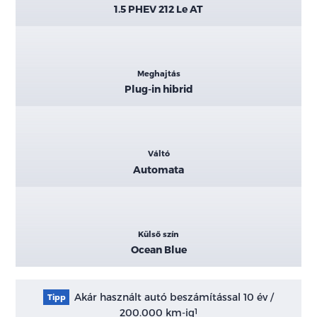
1.5 PHEV 212 Le AT
Meghajtás
Plug-in hibrid
Váltó
Automata
Külső szín
Ocean Blue
Akár használt autó beszámítással 10 év /
Tipp
200.000 km-ig
1