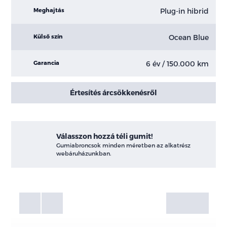
Plug-in hibrid
Meghajtás
Ocean Blue
Külső szín
6 év / 150.000 km
Garancia
Értesítés árcsökkenésről
Válasszon hozzá téli gumit!
Gumiabroncsok minden méretben az alkatrész
webáruházunkban.
Fotók
Galéria