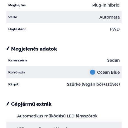
Plug-in hibrid
Meghajtás
Automata
Váltó
FWD
Hajtáslánc
Megjelenés adatok
Sedan
Karosszéria
Ocean Blue
Külső szín
Szürke (Vegán bőr+szövet)
Kárpit
Gépjármű extrák
Automatikus működésű LED fényszórók