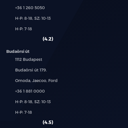
12.8 colos érintőképernyő
Telefon:
+36 1 260 5050
DAB rádió
Új-
H-P: 8-18, SZ: 10-13
és
Alkatrész,
H-P: 7-18
használt
8 hangszóró
szerviz:
autó:
4.2
Google rendszer
Budaörsi út
Navigáció
Település:
1112 Budapest
Vészhívó rendszer
Cím:
Budaörsi út 179.
Márkák:
Omoda, Jaecoo, Ford
Apple CarPlay & Android Auto1
Telefon:
+36 1 881 0000
Intelligens hangvezérlés: "Hi, BYD"
Új-
H-P: 8-18, SZ: 10-13
és
4G internet ¹
Alkatrész,
H-P: 7-18
használt
szerviz:
autó:
Első USB csatlakozók, 1 x 60W Type C, 1 x 18W Type
4.5
C