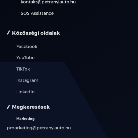
kontakt@petranyiauto.hu
Multifunkciós kormánykerék vegánbőr borítással
SOS Assistance
Fűthető kormánykerék
Közösségi oldalak
Vegán bőr + szövet ülésborítás
Facebook
6 irányban elektromosan állítható vezetőülés
YouTube
Fűthető első ülések
TikTok
4 irányban manuálisan allítható vezetőülés
Instagram
elektromos deréktámasszal
LinkedIn
4 irányban állítható első utasülés
Megkeresések
40:60 arányban osztott, ledönthető hátsó üléssor
Marketing
Többszínű hangulatvilágítás
pmarketing@petranyiauto.hu
Lábtérvilágítás