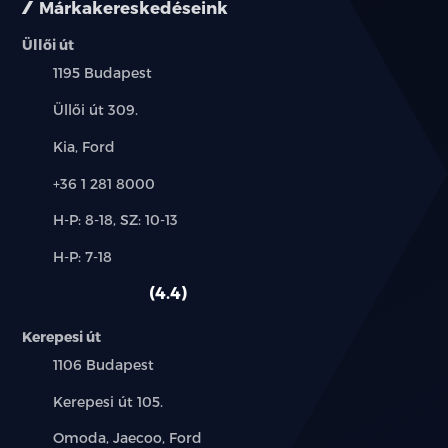
Márkakereskedéseink
Első napellenzők megvilágított tükörrel
Üllői út
Település:
1195 Budapest
Padlópolc a csomagtartóban
Cím:
Üllői út 309.
Automata légkondícionáló
Márkák:
Kia, Ford
PM2.5 levegőszűrő
Telefon:
+36 1 281 8000
Új-
H-P: 8-18, SZ: 10-13
Hátső utastér szellőzés
és
Alkatrész,
H-P: 7-18
használt
8.8 colos LCD műszerfal
szerviz:
autó:
4.4
12.8 colos érintőképernyő
Kerepesi út
DAB rádió
Település:
1106 Budapest
Cím:
Kerepesi út 105.
8 hangszóró
Márkák:
Omoda, Jaecoo, Ford
Navigáció