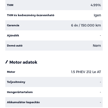
4.99%
THM
Igen
THM és kedvezmény öszevonható
6 év / 150.000 km
Garancia
-
Ajándék
Nem
Demó autó
Motor adatok
1.5 PHEV 212 Le AT
Motor
-
Teljesítmény
-
Hengerűrtartalom
-
Akkumulátor kapacitás