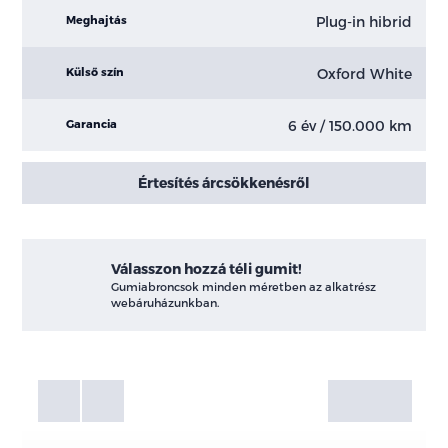
Plug-in hibrid
Meghajtás
Oxford White
Külső szín
6 év / 150.000 km
Garancia
Értesítés árcsökkenésről
Válasszon hozzá téli gumit!
Gumiabroncsok minden méretben az alkatrész
webáruházunkban.
Fotók
Galéria