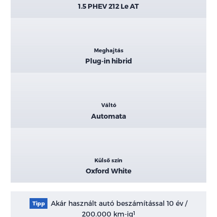
1.5 PHEV 212 Le AT
Meghajtás
Plug-in hibrid
Váltó
Automata
Külső szín
Oxford White
Akár használt autó beszámítással 10 év /
Tipp
200.000 km-ig
1