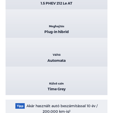
1.5 PHEV 212 Le AT
Meghajtás
Plug-in hibrid
Váltó
Automata
Külső szín
Time Grey
Akár használt autó beszámítással 10 év /
Tipp
200.000 km-ig
1