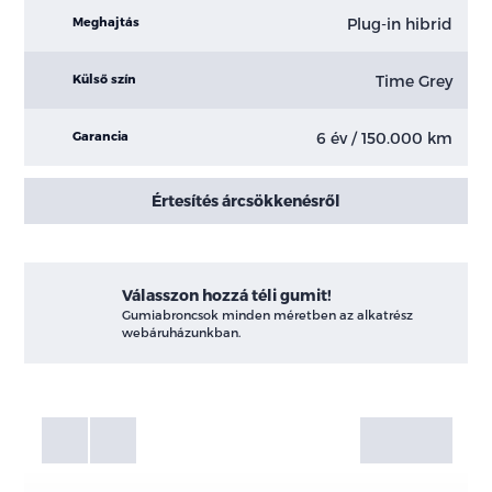
Plug-in hibrid
Meghajtás
Time Grey
Külső szín
6 év / 150.000 km
Garancia
Értesítés árcsökkenésről
Válasszon hozzá téli gumit!
Gumiabroncsok minden méretben az alkatrész
webáruházunkban.
Fotók
Galéria