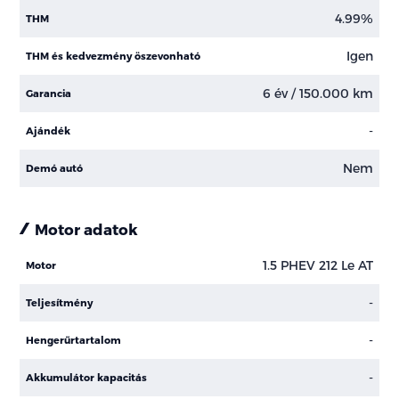
4.99%
THM
Igen
THM és kedvezmény öszevonható
6 év / 150.000 km
Garancia
-
Ajándék
Nem
Demó autó
Motor adatok
1.5 PHEV 212 Le AT
Motor
-
Teljesítmény
-
Hengerűrtartalom
-
Akkumulátor kapacitás