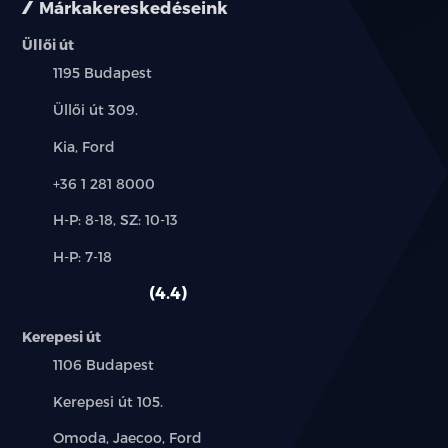
Márkakereskedéseink
Első napellenzők megvilágított tükörrel
Üllői út
Település:
1195 Budapest
Padlópolc a csomagtartóban
Cím:
Üllői út 309.
Automata légkondícionáló
Márkák:
Kia, Ford
PM2.5 levegőszűrő
Telefon:
+36 1 281 8000
Új-
H-P: 8-18, SZ: 10-13
Hátső utastér szellőzés
és
Alkatrész,
H-P: 7-18
használt
8.8 colos LCD műszerfal
szerviz:
autó:
4.4
12.8 colos érintőképernyő
Kerepesi út
DAB rádió
Település:
1106 Budapest
Cím:
Kerepesi út 105.
8 hangszóró
Márkák:
Omoda, Jaecoo, Ford
Navigáció