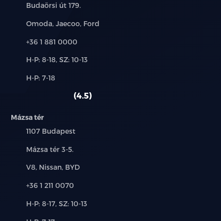
Cím:
Budaörsi út 179.
Márkák:
Omoda, Jaecoo, Ford
Telefon:
+36 1 881 0000
Új-
H-P: 8-18, SZ: 10-13
és
Alkatrész,
H-P: 7-18
használt
szerviz:
autó:
4.5
Mázsa tér
Település:
1107 Budapest
Cím:
Mázsa tér 3-5.
Márkák:
V8, Nissan, BYD
Telefon:
+36 1 211 0070
Új-
H-P: 8-17, SZ: 10-13
és