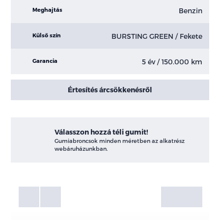
Benzin
Meghajtás
BURSTING GREEN / Fekete
Külső szín
5 év / 150.000 km
Garancia
Értesítés árcsökkenésről
Válasszon hozzá téli gumit!
Gumiabroncsok minden méretben az alkatrész
webáruházunkban.
Fotók
Galéria