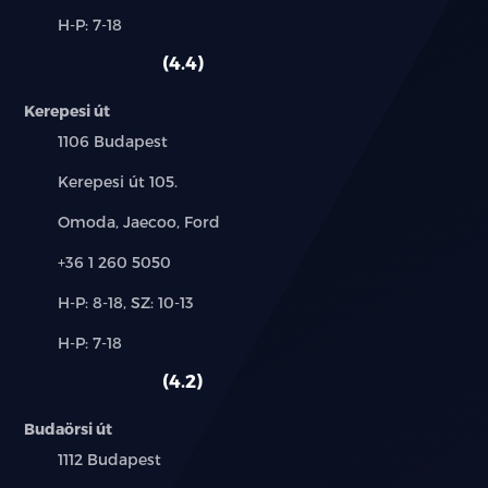
és
Alkatrész,
H-P: 7-18
használt
szerviz:
autó:
4.4
Kerepesi út
Település:
1106 Budapest
Cím:
Kerepesi út 105.
Márkák:
Omoda, Jaecoo, Ford
Telefon:
+36 1 260 5050
Új-
H-P: 8-18, SZ: 10-13
és
Alkatrész,
H-P: 7-18
használt
szerviz:
autó:
4.2
Budaörsi út
Település:
1112 Budapest