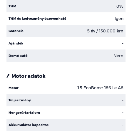
0%
THM
Igen
THM és kedvezmény öszevonható
5 év / 150.000 km
Garancia
-
Ajándék
Nem
Demó autó
Motor adatok
1.5 EcoBoost 186 Le A8
Motor
-
Teljesítmény
-
Hengerűrtartalom
-
Akkumulátor kapacitás