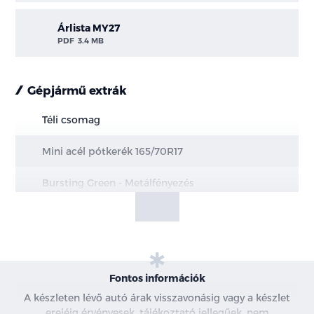
Árlista MY27
PDF
3.4 MB
Gépjármű extrák
Téli csomag
Mini acél pótkerék 165/70R17
Bursting Green - Metálfényezés
Fontos információk
A készleten lévő autó árak visszavonásig vagy a készlet
erejéig érvényesek, tájékoztató jellegűek, nem