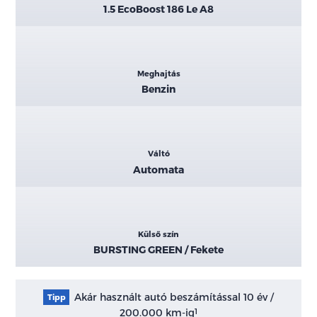
1.5 EcoBoost 186 Le A8
Meghajtás
Benzin
Váltó
Automata
Külső szín
BURSTING GREEN / Fekete
Akár használt autó beszámítással 10 év /
Tipp
200.000 km-ig
1