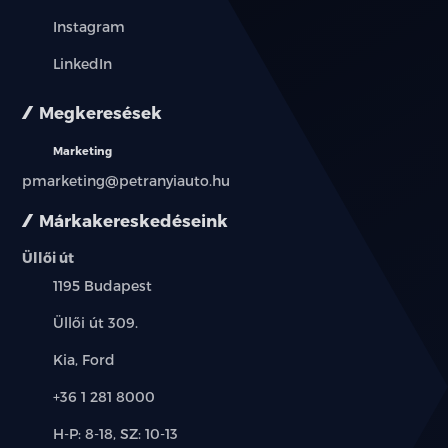
Instagram
LinkedIn
Megkeresések
Marketing
pmarketing@petranyiauto.hu
Márkakereskedéseink
Üllői út
Település:
1195 Budapest
Cím:
Üllői út 309.
Márkák:
Kia, Ford
Telefon:
+36 1 281 8000
Új-
H-P: 8-18, SZ: 10-13