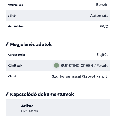
Benzin
Meghajtás
Automata
Váltó
FWD
Hajtáslánc
Megjelenés adatok
5 ajtós
Karosszéria
BURSTING GREEN / Fekete
Külső szín
Szürke varrással (Szövet kárpit)
Kárpit
Kapcsolódó dokumentumok
Árlista
PDF
3.9 MB