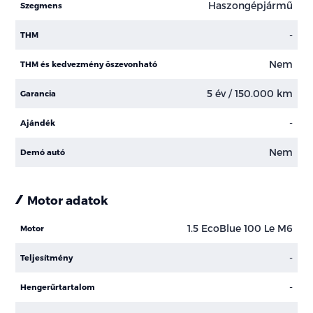
Haszongépjármű
Szegmens
-
THM
Nem
THM és kedvezmény öszevonható
5 év / 150.000 km
Garancia
-
Ajándék
Nem
Demó autó
Motor adatok
1.5 EcoBlue 100 Le M6
Motor
-
Teljesítmény
-
Hengerűrtartalom