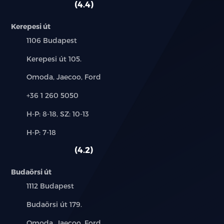
4.4
Kerepesi út
Település:
1106 Budapest
Cím:
Kerepesi út 105.
Márkák:
Omoda, Jaecoo, Ford
Telefon:
+36 1 260 5050
Új-
H-P: 8-18, SZ: 10-13
és
Alkatrész,
H-P: 7-18
használt
szerviz:
autó:
4.2
Budaörsi út
Település:
1112 Budapest
Cím:
Budaörsi út 179.
Márkák:
Omoda, Jaecoo, Ford