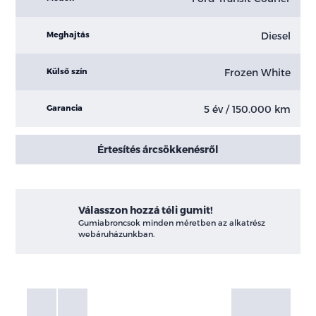
Diesel
Meghajtás
Frozen White
Külső szín
5 év / 150.000 km
Garancia
Értesítés árcsökkenésről
Válasszon hozzá téli gumit!
Gumiabroncsok minden méretben az alkatrész
webáruházunkban.
Fotók
Galéria