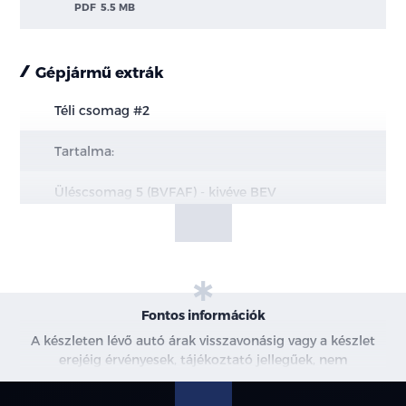
PDF
5.5 MB
Gépjármű extrák
Téli csomag #2
Tartalma:
Üléscsomag 5 (BVFAF) - kivéve BEV
Üléscsomag 15 (BVFAR) - BEV esetén
Fűthető első ülések
6-irányban állítható vezetőülés
Fontos információk
A készleten lévő autó árak visszavonásig vagy a készlet
4-irányban állítható utasülés
erejéig érvényesek, tájékoztató jellegűek, nem
minősülnek ajánlattételnek, a képek csak illusztrációk. A
Quickclear fűthető szélvédő (B3MAB)
beszállítás alatt álló gépjárművek ára változhat. További