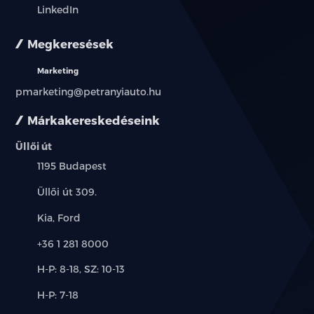
LinkedIn
Megkeresések
Marketing
pmarketing@petranyiauto.hu
Márkakereskedéseink
Üllői út
Település:
1195 Budapest
Cím:
Üllői út 309.
Márkák:
Kia, Ford
Telefon:
+36 1 281 8000
Új-
H-P: 8-18, SZ: 10-13
és
Alkatrész,
H-P: 7-18
használt
szerviz:
autó: