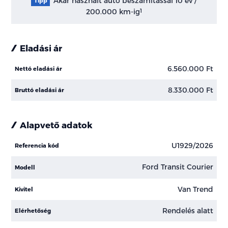
Akár használt autó beszámítással 10 év /
Tipp
200.000 km-ig
1
Eladási ár
6.560.000 Ft
Nettó eladási ár
8.330.000 Ft
Bruttó eladási ár
Alapvető adatok
U1929/2026
Referencia kód
Ford Transit Courier
Modell
Van Trend
Kivitel
Rendelés alatt
Elérhetőség