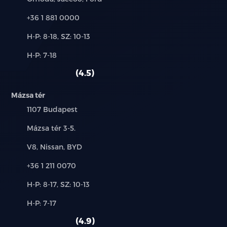
Telefon:
+36 1 881 0000
Új-
H-P: 8-18, SZ: 10-13
és
Alkatrész,
H-P: 7-18
használt
szerviz:
autó:
4.5
Mázsa tér
Település:
1107 Budapest
Cím:
Mázsa tér 3-5.
Márkák:
V8, Nissan, BYD
Telefon:
+36 1 211 0070
Új-
H-P: 8-17, SZ: 10-13
és
Alkatrész,
H-P: 7-17
használt
szerviz:
autó:
4.9