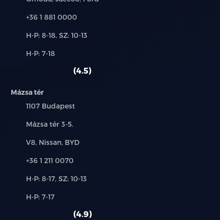
Telefon:
+36 1 881 0000
Új-
H-P: 8-18, SZ: 10-13
és
Alkatrész,
H-P: 7-18
használt
szerviz:
autó:
4.5
Mázsa tér
Település:
1107 Budapest
Cím:
Mázsa tér 3-5.
Márkák:
V8, Nissan, BYD
Telefon:
+36 1 211 0070
Új-
H-P: 8-17, SZ: 10-13
és
Alkatrész,
H-P: 7-17
használt
szerviz:
autó:
4.9