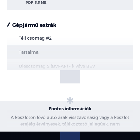
PDF
5.5 MB
Gépjármű extrák
Téli csomag #2
Tartalma:
Üléscsomag 5 (BVFAF) - kivéve BEV
Üléscsomag 15 (BVFAR) - BEV esetén
Fűthető első ülések
6-irányban állítható vezetőülés
Fontos információk
A készleten lévő autó árak visszavonásig vagy a készlet
4-irányban állítható utasülés
erejéig érvényesek, tájékoztató jellegűek, nem
minősülnek ajánlattételnek, a képek csak illusztrációk. A
Quickclear fűthető szélvédő (B3MAB)
beszállítás alatt álló gépjárművek ára változhat. További