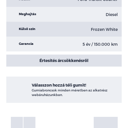
Diesel
Meghajtás
Frozen White
Külső szín
5 év / 150.000 km
Garancia
Értesítés árcsökkenésről
Válasszon hozzá téli gumit!
Gumiabroncsok minden méretben az alkatrész
webáruházunkban.
Fotók
Galéria