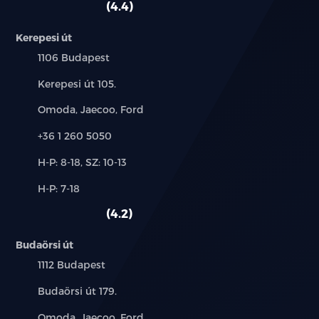
4.4
Kerepesi út
Település:
1106 Budapest
Cím:
Kerepesi út 105.
Márkák:
Omoda, Jaecoo, Ford
Telefon:
+36 1 260 5050
Új-
H-P: 8-18, SZ: 10-13
és
Alkatrész,
H-P: 7-18
használt
szerviz:
autó:
4.2
Budaörsi út
Település:
1112 Budapest
Cím:
Budaörsi út 179.
Márkák:
Omoda, Jaecoo, Ford