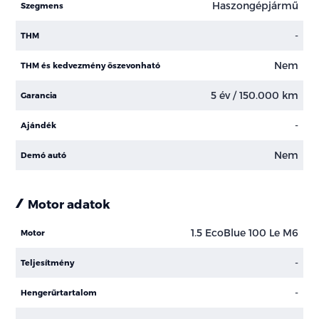
Haszongépjármű
Szegmens
-
THM
Nem
THM és kedvezmény öszevonható
5 év / 150.000 km
Garancia
-
Ajándék
Nem
Demó autó
Motor adatok
1.5 EcoBlue 100 Le M6
Motor
-
Teljesítmény
-
Hengerűrtartalom