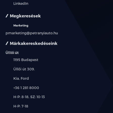
LinkedIn
Megkeresések
Marketing
pmarketing@petranyiauto.hu
Márkakereskedéseink
Üllői út
Település:
1195 Budapest
Cím:
Üllői út 309.
Márkák:
Kia, Ford
Telefon:
+36 1 281 8000
Új-
H-P: 8-18, SZ: 10-13
és
Alkatrész,
H-P: 7-18
használt
szerviz:
autó: