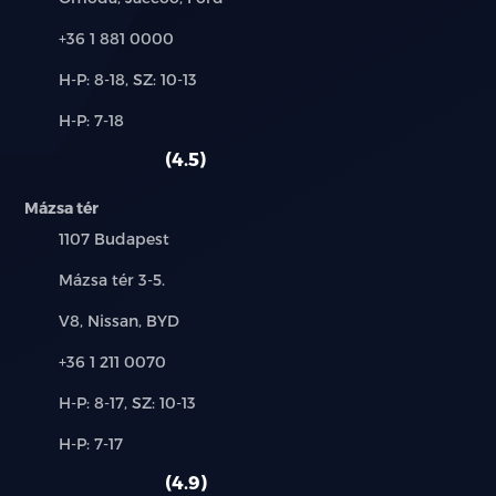
Telefon:
+36 1 881 0000
Új-
H-P: 8-18, SZ: 10-13
és
Alkatrész,
H-P: 7-18
használt
szerviz:
autó:
4.5
Mázsa tér
Település:
1107 Budapest
Cím:
Mázsa tér 3-5.
Márkák:
V8, Nissan, BYD
Telefon:
+36 1 211 0070
Új-
H-P: 8-17, SZ: 10-13
és
Alkatrész,
H-P: 7-17
használt
szerviz:
autó:
4.9