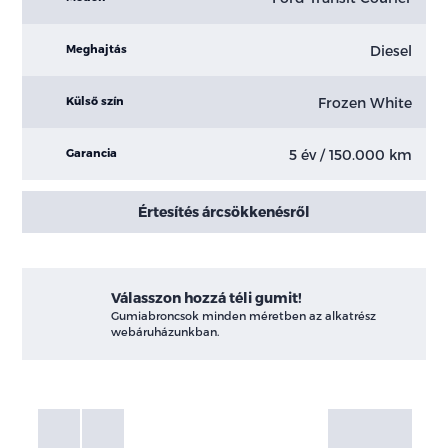
Diesel
Meghajtás
Frozen White
Külső szín
5 év / 150.000 km
Garancia
Értesítés árcsökkenésről
Válasszon hozzá téli gumit!
Gumiabroncsok minden méretben az alkatrész
webáruházunkban.
Fotók
Galéria