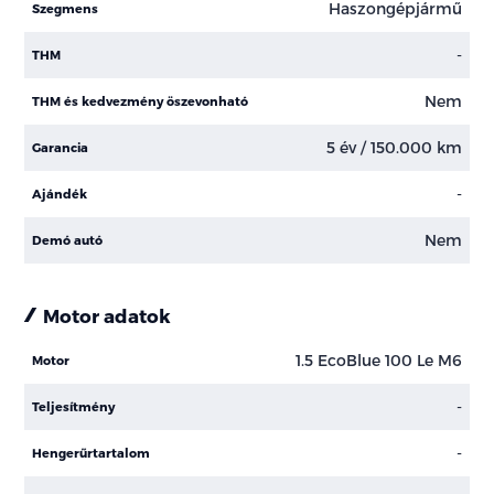
Haszongépjármű
Szegmens
-
THM
Nem
THM és kedvezmény öszevonható
5 év / 150.000 km
Garancia
-
Ajándék
Nem
Demó autó
Motor adatok
1.5 EcoBlue 100 Le M6
Motor
-
Teljesítmény
-
Hengerűrtartalom