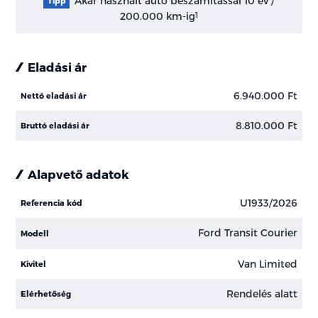
Akár használt autó beszámítással 10 év /
Tipp
200.000 km-ig
1
Eladási ár
6.940.000 Ft
Nettó eladási ár
8.810.000 Ft
Bruttó eladási ár
Alapvető adatok
U1933/2026
Referencia kód
Ford Transit Courier
Modell
Van Limited
Kivitel
Rendelés alatt
Elérhetőség