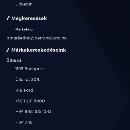
LinkedIn
Megkeresések
Marketing
pmarketing@petranyiauto.hu
Márkakereskedéseink
Üllői út
Település:
1195 Budapest
Cím:
Üllői út 309.
Márkák:
Kia, Ford
Telefon:
+36 1 281 8000
Új-
H-P: 8-18, SZ: 10-13
és
Alkatrész,
H-P: 7-18
használt
szerviz:
autó: