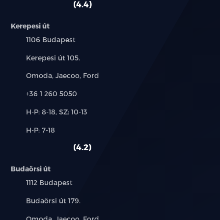
4.4
Kerepesi út
Település:
1106 Budapest
Cím:
Kerepesi út 105.
Márkák:
Omoda, Jaecoo, Ford
Telefon:
+36 1 260 5050
Új-
H-P: 8-18, SZ: 10-13
és
Alkatrész,
H-P: 7-18
használt
szerviz:
autó:
4.2
Budaörsi út
Település:
1112 Budapest
Cím:
Budaörsi út 179.
Márkák:
Omoda, Jaecoo, Ford