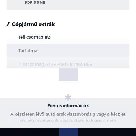
PDF
5.5 MB
Gépjármű extrák
Téli csomag #2
Tartalma:
Üléscsomag 5 (BVFAF) - kivéve BEV
Üléscsomag 15 (BVFAR) - BEV esetén
Fűthető első ülések
6-irányban állítható vezetőülés
Fontos információk
A készleten lévő autó árak visszavonásig vagy a készlet
4-irányban állítható utasülés
erejéig érvényesek, tájékoztató jellegűek, nem
minősülnek ajánlattételnek, a képek csak illusztrációk. A
Quickclear fűthető szélvédő (B3MAB)
beszállítás alatt álló gépjárművek ára változhat. További