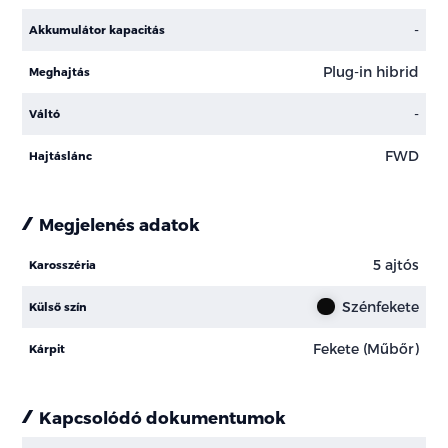
-
Akkumulátor kapacitás
Plug-in hibrid
Meghajtás
-
Váltó
FWD
Hajtáslánc
Megjelenés adatok
5 ajtós
Karosszéria
Szénfekete
Külső szín
Fekete (Műbőr)
Kárpit
Kapcsolódó dokumentumok