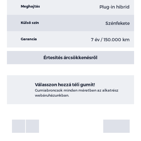
Plug-in hibrid
Meghajtás
Szénfekete
Külső szín
7 év / 150.000 km
Garancia
Értesítés árcsökkenésről
Válasszon hozzá téli gumit!
Gumiabroncsok minden méretben az alkatrész
webáruházunkban.
Fotók
Galéria