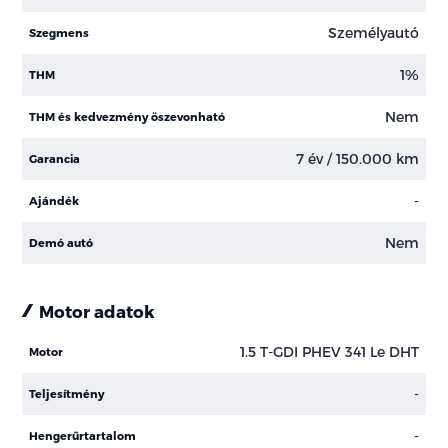
Személyautó
Szegmens
1%
THM
Nem
THM és kedvezmény öszevonható
7 év / 150.000 km
Garancia
-
Ajándék
Nem
Demó autó
Motor adatok
1.5 T-GDI PHEV 341 Le DHT
Motor
-
Teljesítmény
-
Hengerűrtartalom