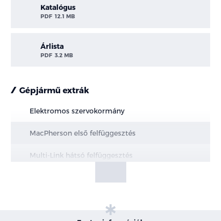
Katalógus
PDF
12.1 MB
Árlista
PDF
3.2 MB
Gépjármű extrák
Elektromos szervokormány
MacPherson első felfüggesztés
Multi-Link hátsó felfüggesztés
Elektromos kézifék, AUTOHOLD funkcióval
Hűtött első és tömör hátsó féktárcsák