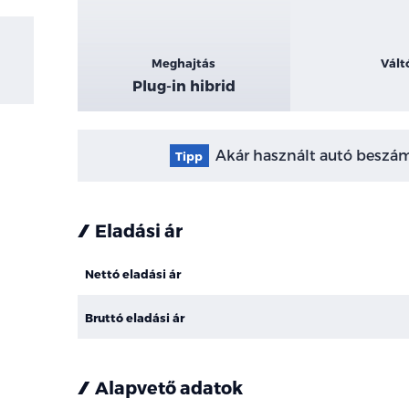
Meghajtás
Vált
Plug-in hibrid
Akár használt autó beszámí
Tipp
Eladási ár
Nettó eladási ár
Bruttó eladási ár
Alapvető adatok