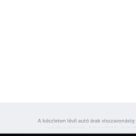
A készleten lévő autó árak visszavonásig
csak illusztrációk. A beszállítás alatt
kapcsolatot. A használt autó beszámítás r