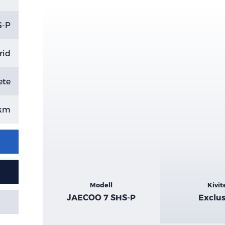
S-P
rid
ete
 km
Kiemelt
Modell
Kivit
adatok
JAECOO 7 SHS-P
Exclus