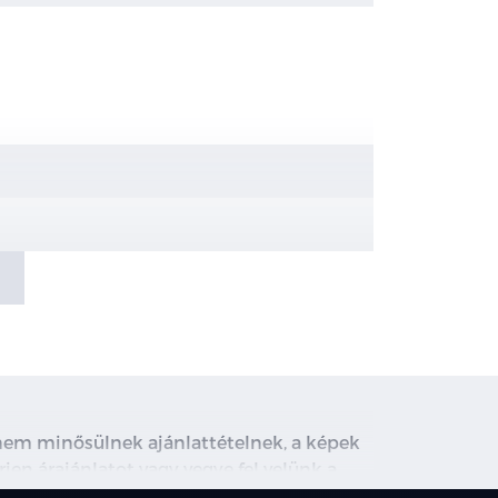
al
, nem minősülnek ajánlattételnek, a képek
rjen árajánlatot vagy vegye fel velünk a
ghirdetett induló THM tájékoztató jellegű,