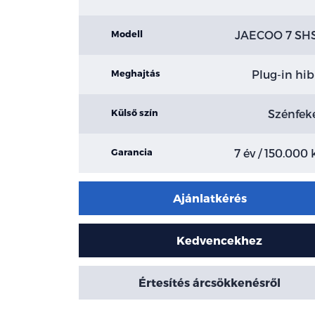
JAECOO 7 SH
Modell
Plug-in hib
Meghajtás
Szénfek
Külső szín
7 év / 150.000
Garancia
Ajánlatkérés
Kedvencekhez
Értesítés árcsökkenésről