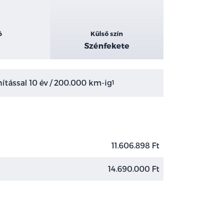
ó
Külső szín
Szénfekete
tással 10 év / 200.000 km-ig
1
11.606.898 Ft
14.690.000 Ft