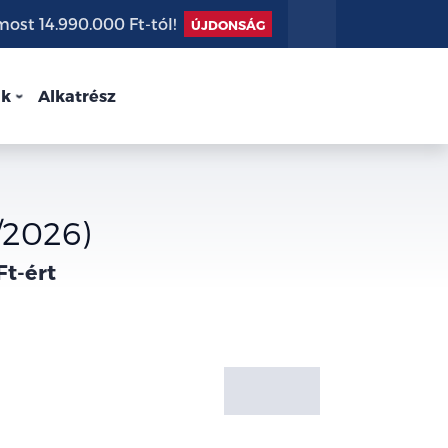
st 14.990.000 Ft-tól!
ÚJDONSÁG
nk
Alkatrész
/2026)
Ft-ért