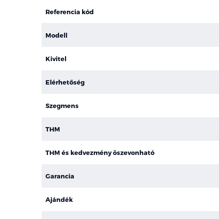
Referencia kód
Modell
Kivitel
Elérhetőség
Szegmens
THM
THM és kedvezmény öszevonható
Garancia
Ajándék