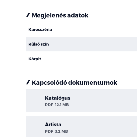
Megjelenés adatok
Karosszéria
Külső szín
Kárpit
Kapcsolódó dokumentumok
Katalógus
PDF
12.1 MB
Árlista
PDF
3.2 MB