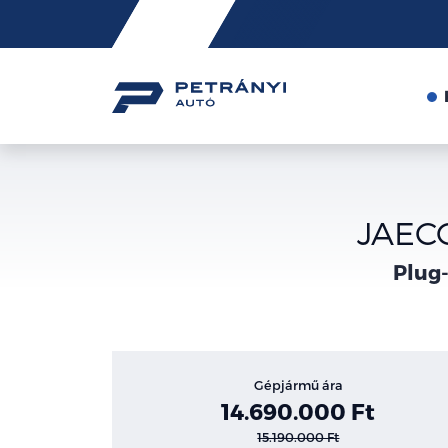
Friss
hírek
JAECO
Plug-
Gépjármű ára
14.690.000 Ft
15.190.000 Ft