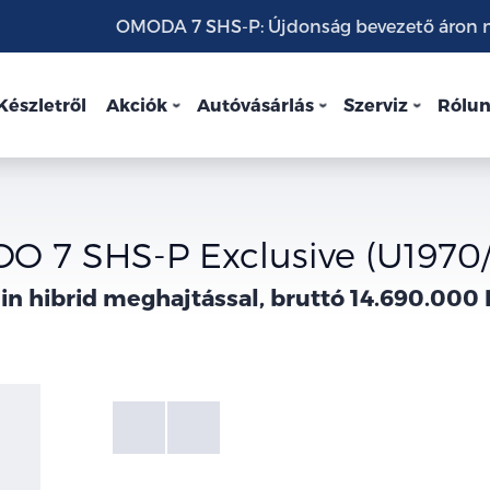
OMODA 7 SHS-P: Újdonság bevezető áron mo
Készletről
Akciók
Autóvásárlás
Szerviz
Rólu
O 7 SHS-P Exclusive (U1970
in hibrid meghajtással, bruttó 14.690.000 
Fotók
Galéria