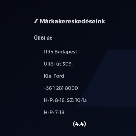
nem minden 
Márkakereskedéseink
Üllői út
Település:
1195 Budapest
Cím:
Üllői út 309.
Márkák:
Kia, Ford
Telefon:
+36 1 281 8000
Új-
H-P: 8-18, SZ: 10-13
és
Alkatrész,
H-P: 7-18
használt
szerviz:
autó:
4.4