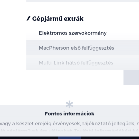
Gépjármű extrák
Elektromos szervokormány
MacPherson első felfüggesztés
Multi-Link hátsó felfüggesztés
Elektromos kézifék, AUTOHOLD funkcióv
Hűtött első és tömör hátsó féktárcsák
Ezüst féknyereg
Fontos információk
Piros féknyereg
 vagy a készlet erejéig érvényesek, tájékoztató jellegűek
 álló gépjárművek ára változhat. További információkért ké
Kéttónusú, 19" könnyűfém keréktárcsa
észleteiről, kérjük, érdeklődjön munkatársainknál. A me