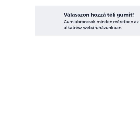
Válasszon hozzá téli gumit!
Gumiabroncsok minden méretben az
alkatrész webáruházunkban.