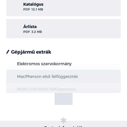
Katalógus
PDF
12.1 MB
Árlista
PDF
3.2 MB
Gépjármű extrák
Elektromos szervokormány
MacPherson első felfüggesztés
Multi-Link hátsó felfüggesztés
Elektromos kézifék, AUTOHOLD funkcióval
Hűtött első és tömör hátsó féktárcsák