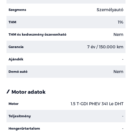
Személyautó
Szegmens
1%
THM
Nem
THM és kedvezmény öszevonható
7 év / 150.000 km
Garancia
-
Ajándék
Nem
Demó autó
Motor adatok
1.5 T-GDI PHEV 341 Le DHT
Motor
-
Teljesítmény
-
Hengerűrtartalom