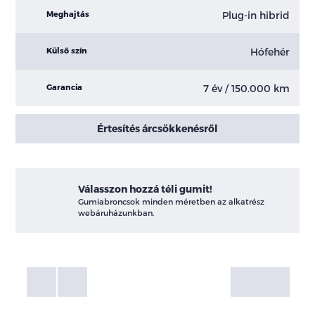
Plug-in hibrid
Meghajtás
Hófehér
Külső szín
7 év / 150.000 km
Garancia
Értesítés árcsökkenésről
Válasszon hozzá téli gumit!
Gumiabroncsok minden méretben az alkatrész
webáruházunkban.
Fotók
Galéria