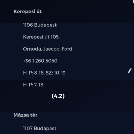
Három pontos biztonsági öv rendszer az e
korlátozóval
Kerepesi út
Három pontos biztonsági övek a hátsó ülé
Település:
1106 Budapest
korlátozóval
Cím:
Kerepesi út 105.
Biztonsági öv bekapcsolására figyelmez
Márkák:
Omoda, Jaecoo, Ford
Légzsákok (vezető- és utasoldali, első o
Telefon:
+36 1 260 5050
légzsák)
Új-
H-P: 8-18, SZ: 10-13
és
ISOFIX gyerekülés rögzítési pontok
Alkatrész,
H-P: 7-18
használt
szerviz:
autó:
Mechanikus gyerekzár
4.2
Lopásgátló rendszer és indításgátló
Mázsa tér
Központi zár
Település:
1107 Budapest