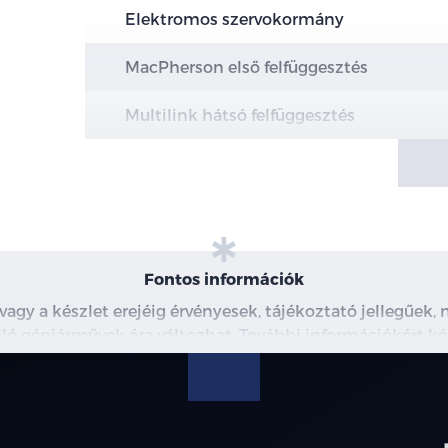
Elektromos szervokormány
MacPherson első felfüggesztés
Multilink hátsó felfüggesztés
Elektromos rögzítőfék Autohold funkció
Elöl hűtött, hátul tömör féktárcsák
19" könnyűfém keréktárcsák
Fontos információk
Abroncsok (Kumho)
 vagy a készlet erejéig érvényesek, tájékoztató jellegűek
 álló gépjárművek ára változhat. További információkért ké
Defektjavító készlet
észleteiről, kérjük, érdeklődjön munkatársainknál. A me
modellre érvényes, a részletekről érdeklődjön a munka
Magasságban állítható biztonsági öv rög