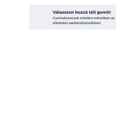
Válasszon hozzá téli gumit!
Gumiabroncsok minden méretben az
alkatrész webáruházunkban.