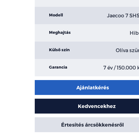
Jaecoo 7 SH
Modell
Hib
Meghajtás
Olíva szü
Külső szín
7 év / 150.000
Garancia
Ajánlatkérés
Kedvencekhez
Értesítés árcsökkenésről