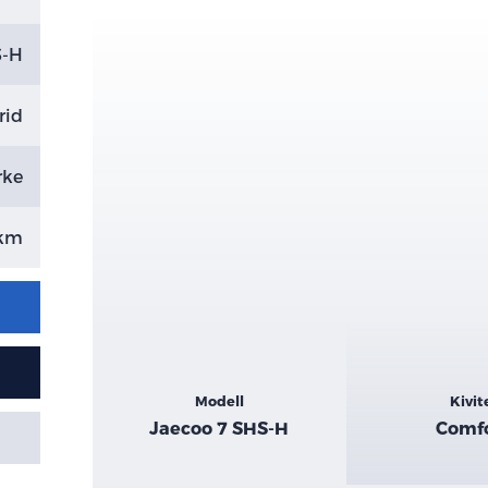
S-H
rid
rke
 km
Kiemelt
Modell
Kivit
adatok
Jaecoo 7 SHS-H
Comf