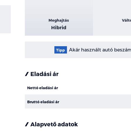
Meghajtás
Vált
Hibrid
Akár használt autó beszámí
Tipp
Eladási ár
Nettó eladási ár
Bruttó eladási ár
Alapvető adatok