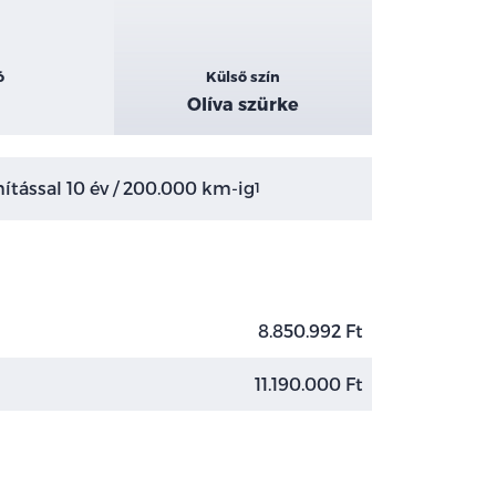
ó
Külső szín
Olíva szürke
tással 10 év / 200.000 km-ig
1
8.850.992 Ft
11.190.000 Ft