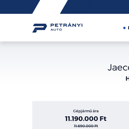
Friss
hírek
Jaec
H
Gépjármű ára
11.190.000 Ft
11.690.000 Ft