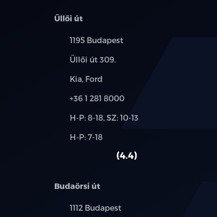
Üllői út
Település:
1195 Budapest
Cím:
Üllői út 309.
Márkák:
Kia, Ford
Telefon:
+36 1 281 8000
Új-
H-P: 8-18, SZ: 10-13
és
Alkatrész,
H-P: 7-18
használt
szerviz:
autó:
4.4
Budaörsi út
Település:
1112 Budapest