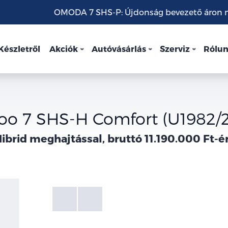
OMODA 7 SHS-P: Újdonság bevezető áron mo
Készletről
Akciók
Autóvásárlás
Szerviz
Rólu
oo 7 SHS-H Comfort (U1982/
ibrid meghajtással, bruttó 11.190.000 Ft-é
Fotók
Galéria