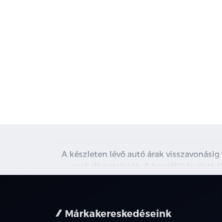
A készleten lévő autó árak visszavonásig
csak illusztrációk. A beszállítás alatt
kapcsolatot. A használt autó beszámítás r
nem minden 
Márkakereskedéseink