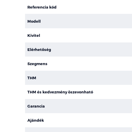
Referencia kód
Modell
Kivitel
Elérhetőség
Szegmens
THM
THM és kedvezmény öszevonható
Garancia
Ajándék