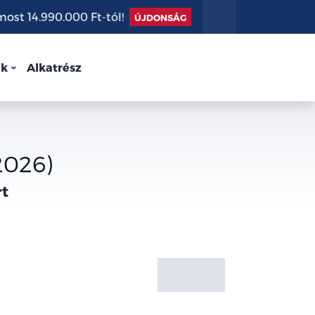
st 14.990.000 Ft-tól!
ÚJDONSÁG
nk
Alkatrész
2026)
rt