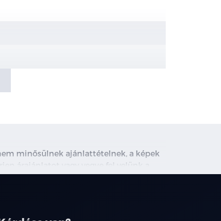
val
, nem minősülnek ajánlattételnek, a képek
rjen árajánlatot vagy vegye fel velünk a
ghirdetett induló THM tájékoztató jellegű,
társainknál.
zítési pontok az első üléssorban