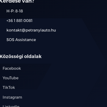
Kérdése van?
lső üléssorban, övfeszítőfel és överő
H-P: 8-18
ssorban, övfeszítővel ls överő
+36 1 881 0081
kontakt@petranyiauto.hu
tető rendszer minden üléssorra
SOS Assistance
ldallégzsákok, függönylégzsákok, középső
Közösségi oldalak
Facebook
YouTube
TikTok
Instagram
LinkedIn