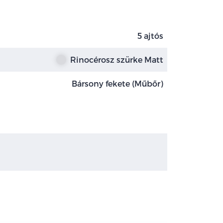
5 ajtós
Rinocérosz szürke Matt
Bársony fekete (Műbőr)