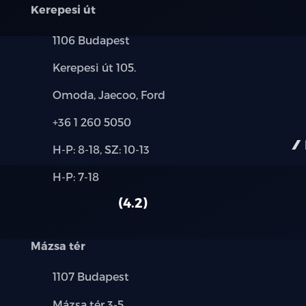
Kerepesi út
Elektromos csomagtérajtó
Település:
1106 Budapest
Sötétített hátsó oldalablakok és csomag
Cím:
Kerepesi út 105.
Elektromos fűthető és behajtható külső 
Márkák:
Omoda, Jaecoo, Ford
funkcióval)
Telefon:
+36 1 260 5050
Fekete szövet tetőkárpit
Új-
H-P: 8-18, SZ: 10-13
és
Multifunkciós bőr kormánykerék
Alkatrész,
H-P: 7-18
használt
szerviz:
autó:
Vezető és utas oldali kettős napellenző (
4.2
sminktükörrel és világítással
Mázsa tér
Elektromosan 4 irányba állítható korm
Település:
1107 Budapest
Középső Kartámasz hűtött tárolóval
Cím:
Mázsa tér 3-5.