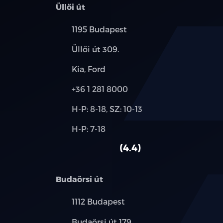
Üllői út
Település:
1195 Budapest
Cím:
Üllői út 309.
Márkák:
Kia, Ford
Telefon:
+36 1 281 8000
Új-
H-P: 8-18, SZ: 10-13
és
Alkatrész,
H-P: 7-18
használt
szerviz:
autó:
4.4
Budaörsi út
Település:
1112 Budapest
Cím:
Budaörsi út 179.