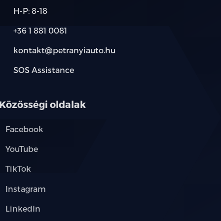
H-P: 8-18
+36 1 881 0081
térablak
kontakt@petranyiauto.hu
visszapillantó tükrök (memória
SOS Assistance
Közösségi oldalak
Facebook
elölre és oldalra külön lehajtható)
YouTube
TikTok
Instagram
ánykerék
LinkedIn