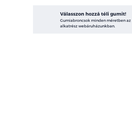
Válasszon hozzá téli gumit!
Gumiabroncsok minden méretben az
alkatrész webáruházunkban.