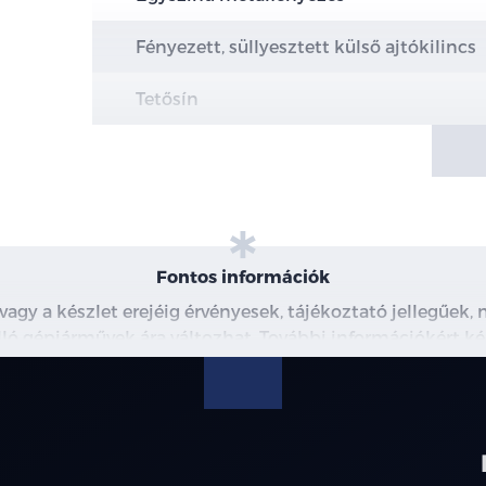
Fényezett, süllyesztett külső ajtókilincs
Tetősín
Teleszkópos motorháztető nyitás
Első és hátsó vonószem
Alsó motorvédő és alvázvédő burkolat
Fontos információk
20" könnyűfém felni
 vagy a készlet erejéig érvényesek, tájékoztató jellegűek
 álló gépjárművek ára változhat. További információkért ké
Független hátsó felfüggesztés
észleteiről, kérjük, érdeklődjön munkatársainknál. A me
modellre érvényes, a részletekről érdeklődjön a munka
Folyamatos csillapításvezérlésű felfügge
Ezüst féknyereg