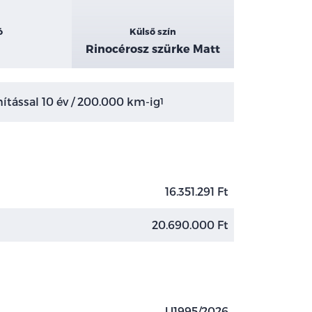
ó
Külső szín
Rinocérosz szürke Matt
tással 10 év / 200.000 km-ig
1
16.351.291 Ft
20.690.000 Ft
U1995/2026