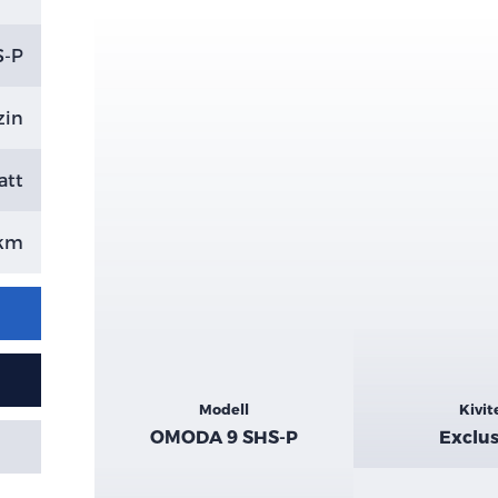
S-P
zin
att
 km
Kiemelt
Modell
Kivit
adatok
OMODA 9 SHS-P
Exclus