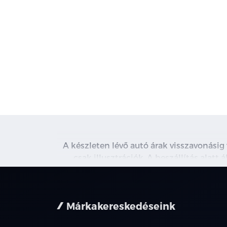
A készleten lévő autó árak visszavonásig
csak illusztrációk. A beszállítás alatt
kapcsolatot. A használt autó beszámítás r
nem minden 
Márkakereskedéseink