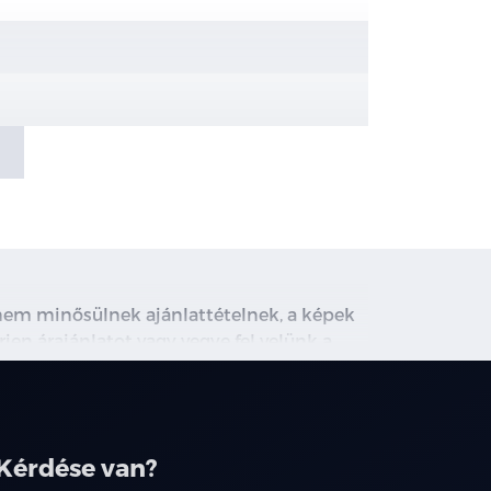
, nem minősülnek ajánlattételnek, a képek
rjen árajánlatot vagy vegye fel velünk a
ghirdetett induló THM tájékoztató jellegű,
társainknál.
sztés (CDC)
Kérdése van?