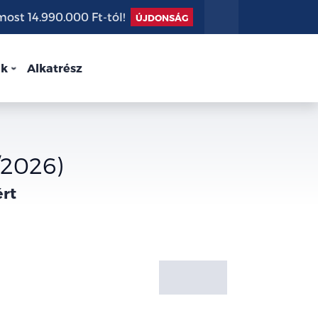
st 14.990.000 Ft-tól!
ÚJDONSÁG
nk
Alkatrész
/2026)
ért