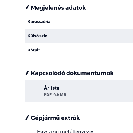
Megjelenés adatok
Karosszéria
Külső szín
Kárpit
Kapcsolódó dokumentumok
Árlista
PDF
4.9 MB
Gépjármű extrák
Egyszínű metálfényezés