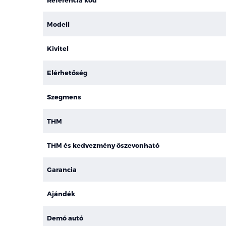
Modell
Kivitel
Elérhetőség
Szegmens
THM
THM és kedvezmény öszevonható
Garancia
Ajándék
Demó autó