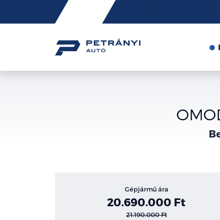
Friss
hírek
OMODA
Be
Gépjármű ára
20.690.000 Ft
21.190.000 Ft