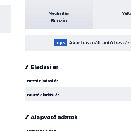
Meghajtás
Vált
Benzin
Akár használt autó beszámí
Tipp
Eladási ár
Nettó eladási ár
Bruttó eladási ár
Alapvető adatok
Referencia kód