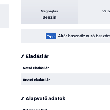
Meghajtás
Vált
Benzin
Akár használt autó beszámí
Tipp
Eladási ár
Nettó eladási ár
Bruttó eladási ár
Alapvető adatok
Referencia kód