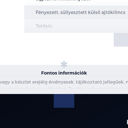
Fényezett, süllyesztett külső ajtókilincs
Tetősín
Teleszkópos motorháztető nyitás
Első és hátsó vonószem
Alsó motorvédő és alvázvédő burkolat
Fontos információk
20" könnyűfém felni
 vagy a készlet erejéig érvényesek, tájékoztató jellegűek
 álló gépjárművek ára változhat. További információkért ké
Független hátsó felfüggesztés
észleteiről, kérjük, érdeklődjön munkatársainknál. A me
modellre érvényes, a részletekről érdeklődjön a munka
Folyamatos csillapításvezérlésű felfügge
Ezüst féknyereg