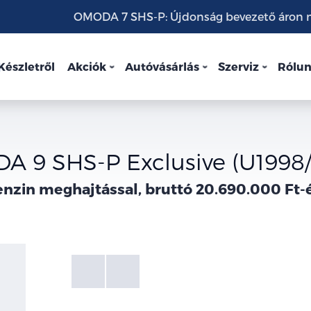
OMODA 7 SHS-P: Újdonság bevezető áron mo
Készletről
Akciók
Autóvásárlás
Szerviz
Rólu
 9 SHS-P Exclusive (U1998
nzin meghajtással, bruttó 20.690.000 Ft-
Fotók
Galéria