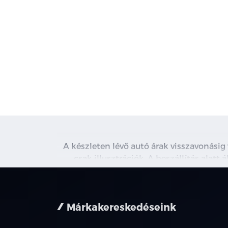
A készleten lévő autó árak visszavonásig
csak illusztrációk. A beszállítás alatt
kapcsolatot. A használt autó beszámítás r
nem minden 
Márkakereskedéseink