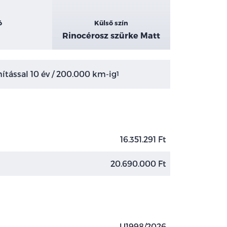
ó
Külső szín
Rinocérosz szürke Matt
tással 10 év / 200.000 km-ig
1
16.351.291 Ft
20.690.000 Ft
U1998/2026