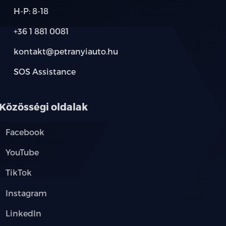
H-P: 8-18
+36 1 881 0081
térablak
kontakt@petranyiauto.hu
visszapillantó tükrök (memória
SOS Assistance
Közösségi oldalak
Facebook
elölre és oldalra külön lehajtható)
YouTube
TikTok
Instagram
ánykerék
LinkedIn