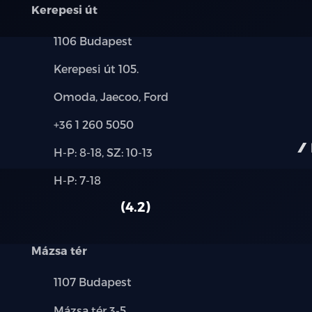
Kerepesi út
Elektromos csomagtérajtó
Település:
1106 Budapest
Sötétített hátsó oldalablakok és csomag
Cím:
Kerepesi út 105.
Elektromos fűthető és behajtható külső 
Márkák:
Omoda, Jaecoo, Ford
funkcióval)
Telefon:
+36 1 260 5050
Fekete szövet tetőkárpit
Új-
H-P: 8-18, SZ: 10-13
és
Multifunkciós bőr kormánykerék
Alkatrész,
H-P: 7-18
használt
szerviz:
autó:
Vezető és utas oldali kettős napellenző (
4.2
sminktükörrel és világítással
Mázsa tér
Elektromosan 4 irányba állítható korm
Település:
1107 Budapest
Középső Kartámasz hűtött tárolóval
Cím:
Mázsa tér 3-5.