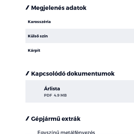
Megjelenés adatok
Karosszéria
Külső szín
Kárpit
Kapcsolódó dokumentumok
Árlista
PDF
4.9 MB
Gépjármű extrák
Egyszínű metálfényezés