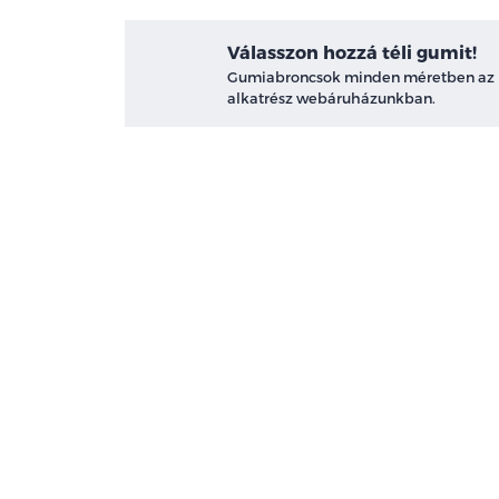
Válasszon hozzá téli gumit!
Gumiabroncsok minden méretben az
alkatrész webáruházunkban.