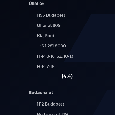
Üllői út
Település:
1195 Budapest
Cím:
Üllői út 309.
Márkák:
Kia, Ford
Telefon:
+36 1 281 8000
Új-
H-P: 8-18, SZ: 10-13
és
Alkatrész,
H-P: 7-18
használt
szerviz:
autó:
4.4
Budaörsi út
Település:
1112 Budapest
Cím:
Budaörsi út 179.