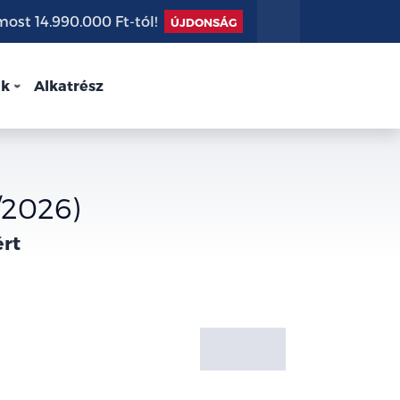
st 14.990.000 Ft-tól!
ÚJDONSÁG
nk
Alkatrész
/2026)
ért