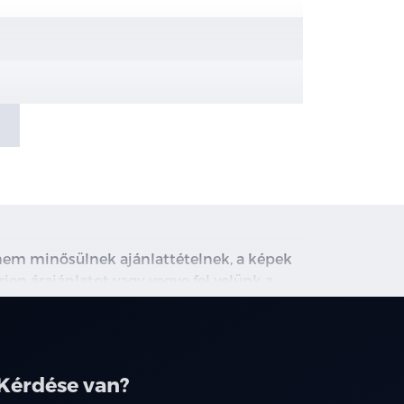
, nem minősülnek ajánlattételnek, a képek
rjen árajánlatot vagy vegye fel velünk a
ghirdetett induló THM tájékoztató jellegű,
társainknál.
sztés (CDC)
Kérdése van?