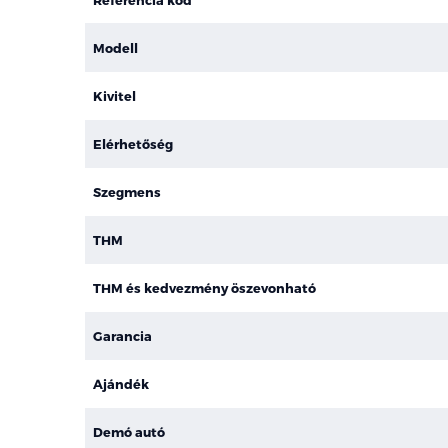
Modell
Kivitel
Elérhetőség
Szegmens
THM
THM és kedvezmény öszevonható
Garancia
Ajándék
Demó autó