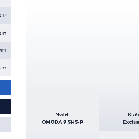
S-P
zin
att
 km
Kiemelt
Modell
Kivit
adatok
OMODA 9 SHS-P
Exclus