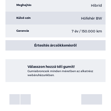
Hibrid
Meghajtás
Hófehér BW
Külső szín
7 év / 150.000 km
Garancia
Értesítés árcsökkenésről
Válasszon hozzá téli gumit!
Gumiabroncsok minden méretben az alkatrész
webáruházunkban.
Fotók
Galéria