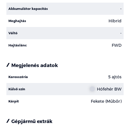
-
Akkumulátor kapacitás
Hibrid
Meghajtás
-
Váltó
FWD
Hajtáslánc
Megjelenés adatok
5 ajtós
Karosszéria
Hófehér BW
Külső szín
Fekete (Műbőr)
Kárpit
Gépjármű extrák