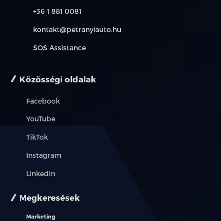
övfeszítővel és överő korlátozóval
+36 1 881 0081
Biztonsági öv bekapcsolására figyelmeztető
kontakt@petranyiauto.hu
rendszer,
SOS Assistance
minden üléssorban
7 légzsák (vezető és utasoldali + első sori oldal-és
Közösségi oldalak
függönylégzsákok + középső légzsák)
Facebook
ISOFIX gyerekülés rögzítési pontok a hátsó sorban
YouTube
Digitális videó rögzítő csatlakozó a visszapillantó
TikTok
tükörnél
Instagram
Mechanikus gyerekzár
LinkedIn
Jármű lopásvédelem és indításgátló
Megkeresések
Központi zár automatikus bekapcsolása
Marketing