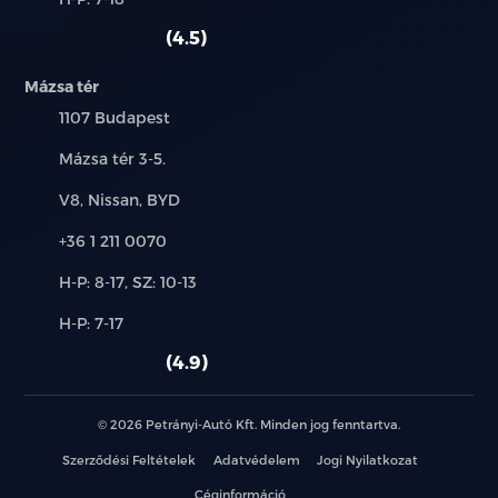
használt
szerviz:
autó:
4.5
LED lámpa: nappali menetfény – ködfényszóró –
féklámpa
Mázsa tér
elakadásjelző - hátsó ködlámpa – kettős
Település:
1107 Budapest
tolatólámpa
Cím:
Mázsa tér 3-5.
Futófényes irányjelzők
Márkák:
V8, Nissan, BYD
Hazakísérő fény
Telefon:
+36 1 211 0070
Új-
Automata fényszóró
H-P: 8-17, SZ: 10-13
és
Alkatrész,
H-P: 7-17
használt
Automata távolsági / tompított fényszóró
szerviz:
autó:
4.9
Cápauszony antenna
© 2026 Petrányi-Autó Kft. Minden jog fenntartva.
Fényezett ajtókilincs
Szerződési Feltételek
Adatvédelem
Jogi Nyilatkozat
Spoiler
Céginformáció