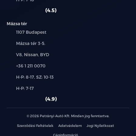
használt
szerviz:
autó:
4.5
LED lámpa: nappali menetfény – ködfényszóró –
féklámpa
Mázsa tér
elakadásjelző - hátsó ködlámpa – kettős
Település:
1107 Budapest
tolatólámpa
Cím:
Mázsa tér 3-5.
Futófényes irányjelzők
Márkák:
V8, Nissan, BYD
Hazakísérő fény
Telefon:
+36 1 211 0070
Új-
Automata fényszóró
H-P: 8-17, SZ: 10-13
és
Alkatrész,
H-P: 7-17
használt
Automata távolsági / tompított fényszóró
szerviz:
autó:
4.9
Cápauszony antenna
© 2026 Petrányi-Autó Kft. Minden jog fenntartva.
Fényezett ajtókilincs
Szerződési Feltételek
Adatvédelem
Jogi Nyilatkozat
Spoiler
Céginformáció