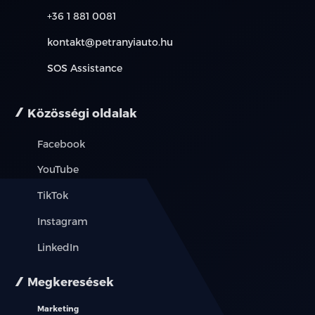
övfeszítővel és överő korlátozóval
+36 1 881 0081
Biztonsági öv bekapcsolására figyelmeztető
kontakt@petranyiauto.hu
rendszer,
SOS Assistance
minden üléssorban
7 légzsák (vezető és utasoldali + első sori oldal-és
Közösségi oldalak
függönylégzsákok + középső légzsák)
Facebook
ISOFIX gyerekülés rögzítési pontok a hátsó sorban
YouTube
Digitális videó rögzítő csatlakozó a visszapillantó
TikTok
tükörnél
Instagram
Mechanikus gyerekzár
LinkedIn
Jármű lopásvédelem és indításgátló
Megkeresések
Központi zár automatikus bekapcsolása
Marketing