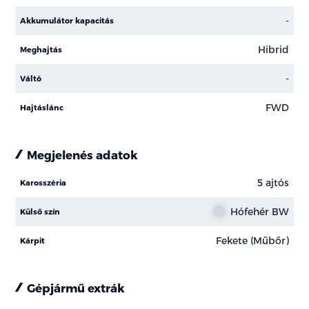
-
Akkumulátor kapacitás
Hibrid
Meghajtás
-
Váltó
FWD
Hajtáslánc
Megjelenés adatok
5 ajtós
Karosszéria
Hófehér BW
Külső szín
Fekete (Műbőr)
Kárpit
Gépjármű extrák