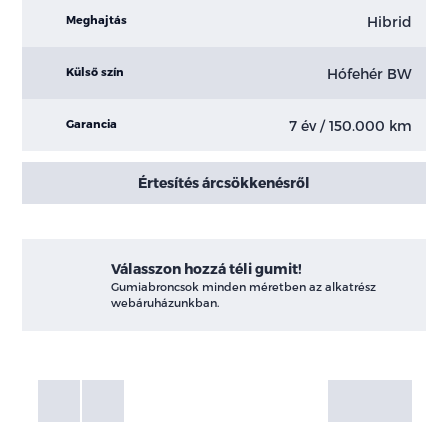
Hibrid
Meghajtás
Hófehér BW
Külső szín
7 év / 150.000 km
Garancia
Értesítés árcsökkenésről
Válasszon hozzá téli gumit!
Gumiabroncsok minden méretben az alkatrész
webáruházunkban.
Fotók
Galéria