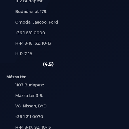
Település:
1112 Budapest
Cím:
Budaörsi út 179.
Márkák:
Omoda, Jaecoo, Ford
Telefon:
+36 1 881 0000
Új-
H-P: 8-18, SZ: 10-13
és
Alkatrész,
H-P: 7-18
használt
szerviz:
autó:
4.5
Mázsa tér
Település:
1107 Budapest
Cím:
Mázsa tér 3-5.
Márkák:
V8, Nissan, BYD
Telefon:
+36 1 211 0070
Új-
H-P: 8-17, SZ: 10-13