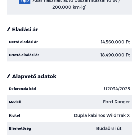
Akár használt autó beszámítással 10 év /
Tipp
200.000 km-ig
1
Eladási ár
14.560.000 Ft
Nettó eladási ár
18.490.000 Ft
Bruttó eladási ár
Alapvető adatok
U2034/2025
Referencia kód
Ford Ranger
Modell
Dupla kabinos WildTrak X
Kivitel
Budaörsi út
Elérhetőség