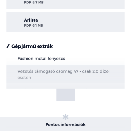
PDF
8.7 MB
Árlista
PDF
6.1 MB
Gépjármű extrák
Fashion metál fényezés
Vezetés támogató csomag 47 - csak 2.0 dízel
esetén
Limiteden 170LE esetén csak AT váltóval
100 fokos első szélvédő kamera + radar
Ütközés megelőző rendszer
Fontos információk
Ütközésre figy. rendszer