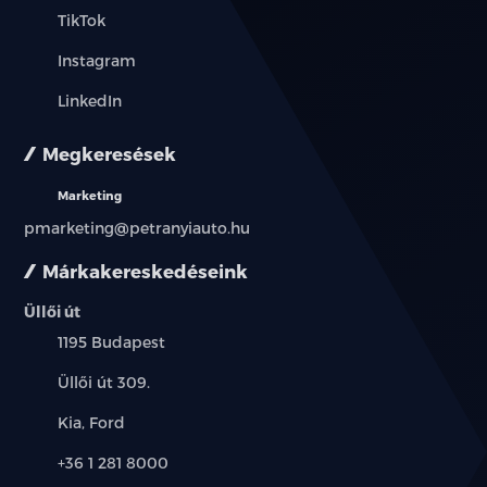
TikTok
Instagram
LinkedIn
Megkeresések
Marketing
pmarketing@petranyiauto.hu
Márkakereskedéseink
Üllői út
Település:
1195 Budapest
Cím:
Üllői út 309.
Márkák:
Kia, Ford
Telefon:
+36 1 281 8000