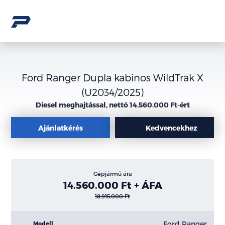
Ford Ranger Dupla kabinos WildTrak X
(U2034/2025)
Diesel meghajtással, nettó 14.560.000 Ft-ért
Ajánlatkérés
Kedvencekhez
Gépjármű ára
14.560.000 Ft + ÁFA
18.915.000 Ft
Ford Ranger
Modell