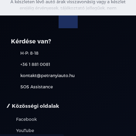
A készleten lévő autó árak visszavonásig vagy a készlet
erejéig érvényesek, tájékoztató jellegűek, nem
Vészfék asszisztens
minősülnek ajánlattételnek, a képek csak illusztrációk. A
beszállítás alatt álló gépjárművek ára változhat. További
Auto. vészfékezés
információkért kérjen árajánlatot vagy vegye fel velünk a
kapcsolatot. A használt autó beszámítás részleteiről,
Követési táv. figy. és jelzés
kérjük, érdeklődjön munkatársainknál. A meghirdetett
Kérdése van?
induló THM tájékoztató jellegű, nem minden modellre
érvényes, a részletekről érdeklődjön a munkatársainknál.
Kikerülési segéd
H-P: 8-18
+36 1 881 0081
Elektromos hátsó ablakemelők kényelmi
funkcióval
kontakt@petranyiauto.hu
SOS Assistance
Közösségi oldalak
Facebook
YouTube