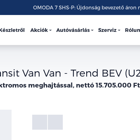
OMODA 7 SHS-P: Újdonság bevezető áron mo
Készletről
Akciók
Autóvásárlás
Szerviz
Rólu
ansit Van Van - Trend BEV (
ktromos meghajtással, nettó 15.705.000 Ft
Fotók
Galéria