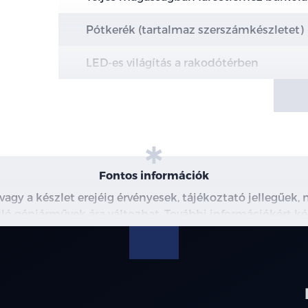
Pótkerék (tartalmaz szerszámkészletet)
LED-es világítás a rakodótérben
Fontos információk
 vagy a készlet erejéig érvényesek, tájékoztató jellegűek
 álló gépjárművek ára változhat. További információkért ké
észleteiről, kérjük, érdeklődjön munkatársainknál. A me
modellre érvényes, a részletekről érdeklődjön a munka