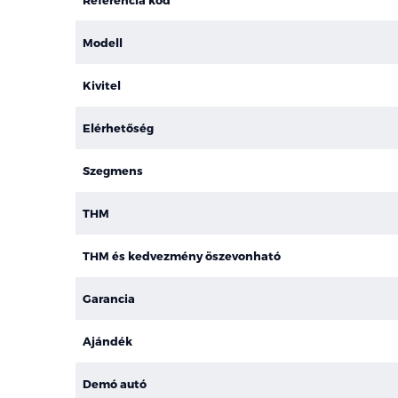
Modell
Kivitel
Elérhetőség
Szegmens
THM
THM és kedvezmény öszevonható
Garancia
Ajándék
Demó autó