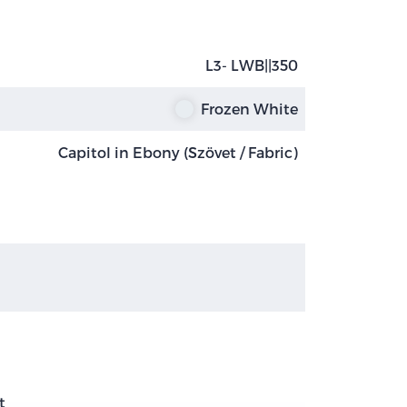
L3- LWB||350
Frozen White
Capitol in Ebony (Szövet / Fabric)
t