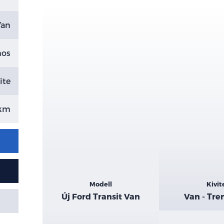
Van
mos
ite
 km
Kiemelt
Modell
Kivit
adatok
Új Ford Transit Van
Van - Tre