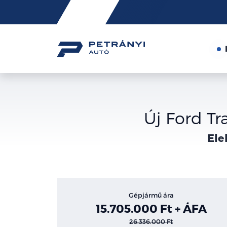
Friss
hírek
Új Ford Tr
Ele
Gépjármű ára
15.705.000 Ft + ÁFA
26.336.000 Ft