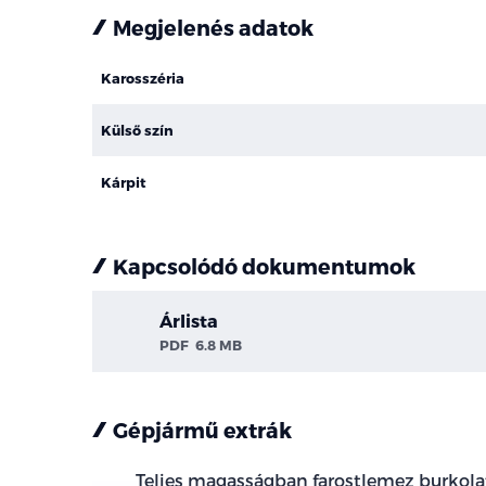
Megjelenés adatok
Karosszéria
Külső szín
Kárpit
Kapcsolódó dokumentumok
Árlista
PDF
6.8 MB
Gépjármű extrák
Teljes magasságban farostlemez burkola