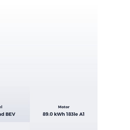
el
Motor
nd BEV
89.0 kWh 183le A1