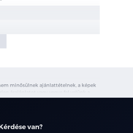
, nem minősülnek ajánlattételnek, a képek
rjen árajánlatot vagy vegye fel velünk a
ghirdetett induló THM tájékoztató jellegű,
társainknál.
Kérdése van?