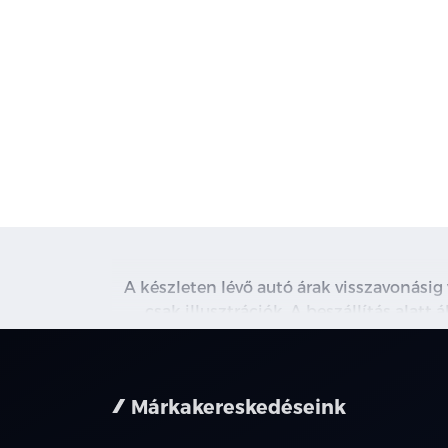
A készleten lévő autó árak visszavonásig
csak illusztrációk. A beszállítás alatt
kapcsolatot. A használt autó beszámítás r
nem minden 
Márkakereskedéseink