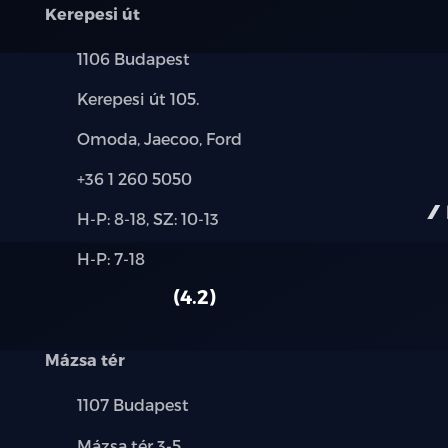
Kerepesi út
Település:
1106 Budapest
Cím:
Kerepesi út 105.
Márkák:
Omoda, Jaecoo, Ford
Telefon:
+36 1 260 5050
Új-
H-P: 8-18, SZ: 10-13
és
Alkatrész,
H-P: 7-18
használt
szerviz:
autó:
4.2
Mázsa tér
Település:
1107 Budapest
Cím:
Mázsa tér 3-5.