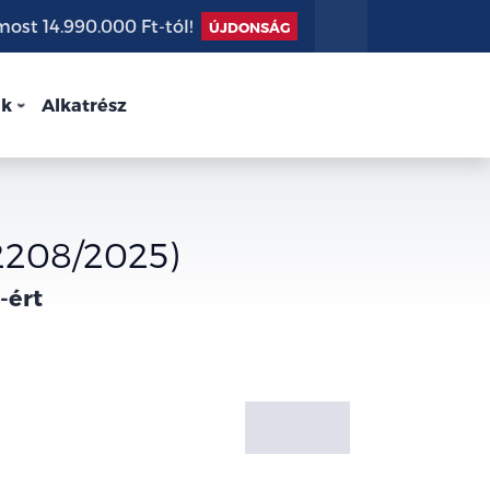
st 14.990.000 Ft-tól!
ÚJDONSÁG
nk
Alkatrész
U2208/2025)
-ért