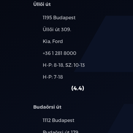
Üllői út
Település:
1195 Budapest
Cím:
Üllői út 309.
Márkák:
Kia, Ford
Telefon:
+36 1 281 8000
Új-
H-P: 8-18, SZ: 10-13
és
Alkatrész,
H-P: 7-18
használt
szerviz:
autó:
4.4
Budaörsi út
Település:
1112 Budapest
Cím:
Budaörsi út 179.