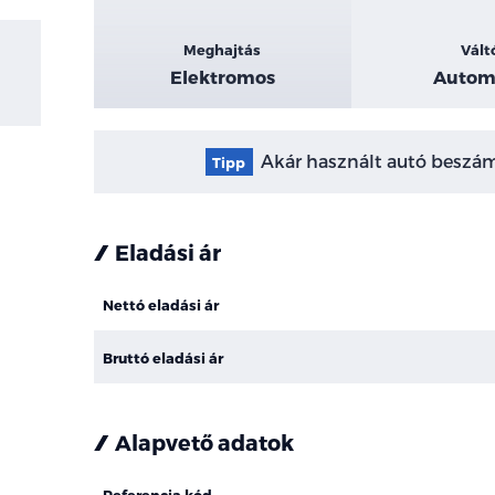
Meghajtás
Vált
Elektromos
Autom
Akár használt autó beszámí
Tipp
Eladási ár
Nettó eladási ár
Bruttó eladási ár
Alapvető adatok
Referencia kód