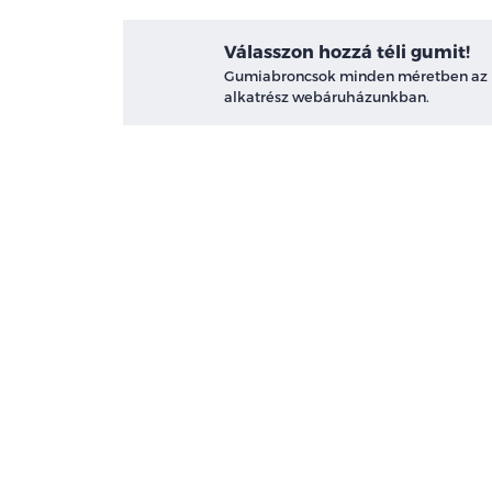
Válasszon hozzá téli gumit!
Gumiabroncsok minden méretben az
alkatrész webáruházunkban.