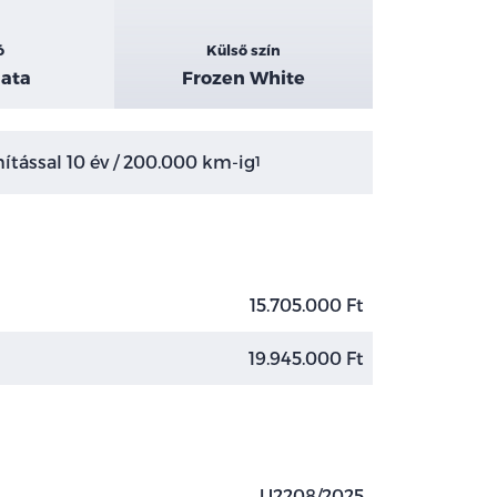
ó
Külső szín
ata
Frozen White
tással 10 év / 200.000 km-ig
1
15.705.000 Ft
19.945.000 Ft
U2208/2025