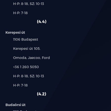
Új-
H-P: 8-18, SZ: 10-13
és
Alkatrész,
H-P: 7-18
használt
szerviz:
autó:
4.4
Kerepesi út
Település:
1106 Budapest
Cím:
Kerepesi út 105.
Márkák:
Omoda, Jaecoo, Ford
Telefon:
+36 1 260 5050
Új-
H-P: 8-18, SZ: 10-13
és
Alkatrész,
H-P: 7-18
használt
szerviz:
autó:
4.2
Budaörsi út