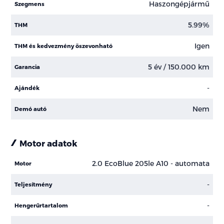
Haszongépjármű
Szegmens
5.99%
THM
Igen
THM és kedvezmény öszevonható
5 év / 150.000 km
Garancia
-
Ajándék
Nem
Demó autó
Motor adatok
2.0 EcoBlue 205le A10 - automata
Motor
-
Teljesítmény
-
Hengerűrtartalom