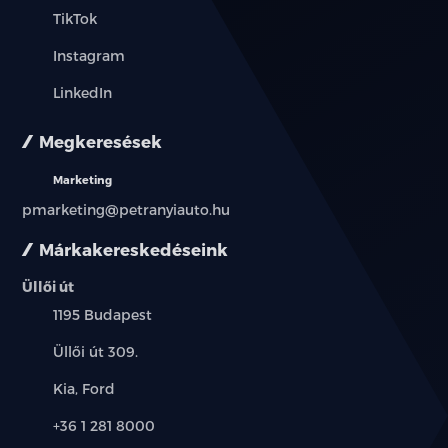
TikTok
Instagram
LinkedIn
Megkeresések
Marketing
pmarketing@petranyiauto.hu
Márkakereskedéseink
Üllői út
Település:
1195 Budapest
Cím:
Üllői út 309.
Márkák:
Kia, Ford
Telefon:
+36 1 281 8000