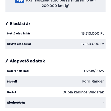
Akár használt autó beszámítással 10 év /
Tipp
200.000 km-ig
1
Eladási ár
13.510.000 Ft
Nettó eladási ár
17.160.000 Ft
Bruttó eladási ár
Alapvető adatok
U2518/2025
Referencia kód
Ford Ranger
Modell
Dupla kabinos WildTrak
Kivitel
-
Elérhetőség