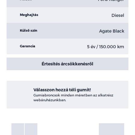
Diesel
Meghajtás
Agate Black
Külső szín
5 év / 150.000 km
Garancia
Értesítés árcsökkenésről
Válasszon hozzá téli gumit!
Gumiabroncsok minden méretben az alkatrész
webáruházunkban.
Fotók
Galéria