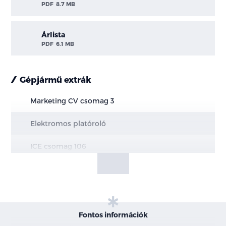
PDF
8.7 MB
Árlista
PDF
6.1 MB
Gépjármű extrák
Marketing CV csomag 3
Elektromos platóroló
ICE csomag 106
Elektromos hátsó ablakemelők kényelmi
funkcióval
Pótkerék zár - PHEV-en nem elérhető
Fontos információk
Metál fényezés