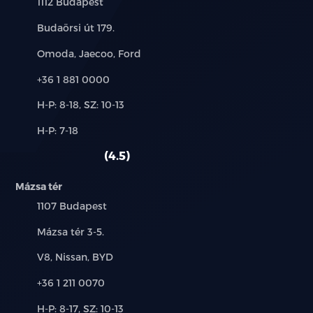
Település:
1112 Budapest
Cím:
Budaörsi út 179.
Márkák:
Omoda, Jaecoo, Ford
Telefon:
+36 1 881 0000
Új-
H-P: 8-18, SZ: 10-13
és
Alkatrész,
H-P: 7-18
használt
szerviz:
autó:
4.5
Mázsa tér
Település:
1107 Budapest
Cím:
Mázsa tér 3-5.
Márkák:
V8, Nissan, BYD
Telefon:
+36 1 211 0070
Új-
H-P: 8-17, SZ: 10-13