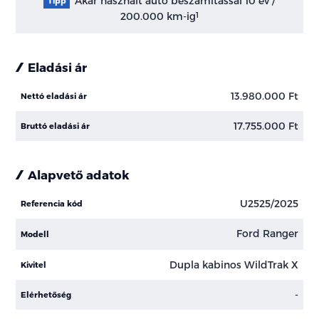
Akár használt autó beszámítással 10 év /
Tipp
200.000 km-ig
1
Eladási ár
13.980.000 Ft
Nettó eladási ár
17.755.000 Ft
Bruttó eladási ár
Alapvető adatok
U2525/2025
Referencia kód
Ford Ranger
Modell
Dupla kabinos WildTrak X
Kivitel
-
Elérhetőség