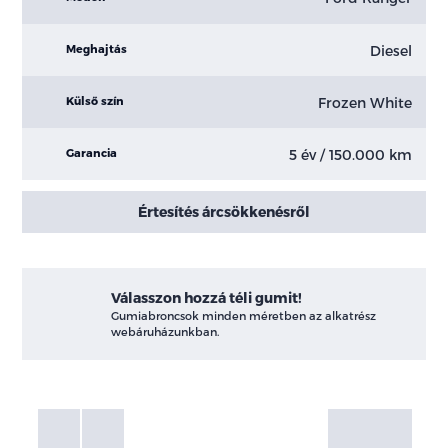
Diesel
Meghajtás
Frozen White
Külső szín
5 év / 150.000 km
Garancia
Értesítés árcsökkenésről
Válasszon hozzá téli gumit!
Gumiabroncsok minden méretben az alkatrész
webáruházunkban.
Fotók
Galéria