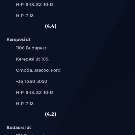
Új-
H-P: 8-18, SZ: 10-13
és
Alkatrész,
H-P: 7-18
használt
szerviz:
autó:
4.4
Kerepesi út
Település:
1106 Budapest
Cím:
Kerepesi út 105.
Márkák:
Omoda, Jaecoo, Ford
Telefon:
+36 1 260 5050
Új-
H-P: 8-18, SZ: 10-13
és
Alkatrész,
H-P: 7-18
használt
szerviz:
autó:
4.2
Budaörsi út