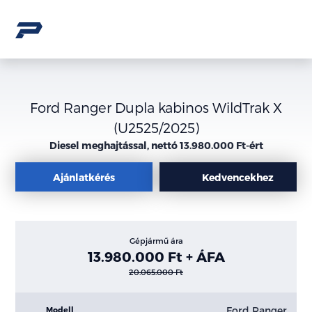
Ford Ranger Dupla kabinos WildTrak X
(U2525/2025)
Diesel meghajtással, nettó 13.980.000 Ft-ért
Ajánlatkérés
Kedvencekhez
Gépjármű ára
13.980.000 Ft + ÁFA
20.065.000 Ft
Ford Ranger
Modell