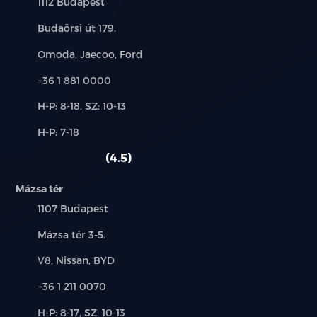
Település:
1112 Budapest
Cím:
Budaörsi út 179.
Márkák:
Omoda, Jaecoo, Ford
Telefon:
+36 1 881 0000
Új-
H-P: 8-18, SZ: 10-13
és
Alkatrész,
H-P: 7-18
használt
szerviz:
autó:
4.5
Mázsa tér
Település:
1107 Budapest
Cím:
Mázsa tér 3-5.
Márkák:
V8, Nissan, BYD
Telefon:
+36 1 211 0070
Új-
H-P: 8-17, SZ: 10-13