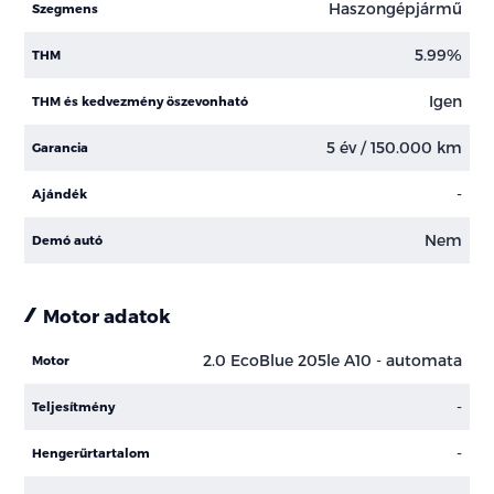
Haszongépjármű
Szegmens
5.99%
THM
Igen
THM és kedvezmény öszevonható
5 év / 150.000 km
Garancia
-
Ajándék
Nem
Demó autó
Motor adatok
2.0 EcoBlue 205le A10 - automata
Motor
-
Teljesítmény
-
Hengerűrtartalom