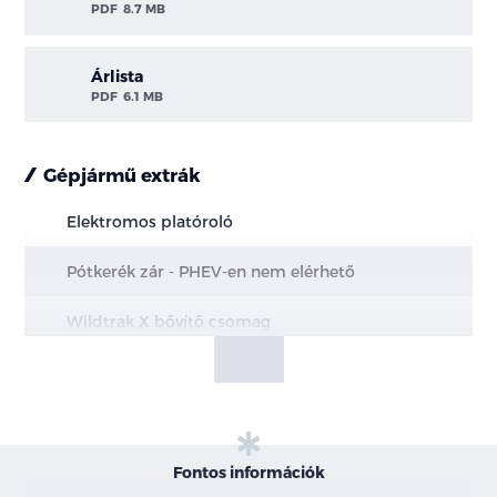
PDF
8.7 MB
Árlista
PDF
6.1 MB
Gépjármű extrák
Elektromos platóroló
Pótkerék zár - PHEV-en nem elérhető
Wildtrak X bővítő csomag
Marketing CV csomag 3
Elektromos hátsó ablakemelők kényelmi
funkcióval
Fontos információk