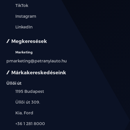
TikTok
Instagram
LinkedIn
Megkeresések
Marketing
pmarketing@petranyiauto.hu
Márkakereskedéseink
Üllői út
Település:
1195 Budapest
Cím:
Üllői út 309.
Márkák:
Kia, Ford
Telefon:
+36 1 281 8000