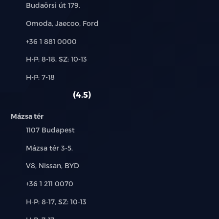
Cím:
Budaörsi út 179.
Márkák:
Omoda, Jaecoo, Ford
Telefon:
+36 1 881 0000
Új-
H-P: 8-18, SZ: 10-13
és
Alkatrész,
H-P: 7-18
használt
szerviz:
autó:
4.5
Mázsa tér
Település:
1107 Budapest
Cím:
Mázsa tér 3-5.
Márkák:
V8, Nissan, BYD
Telefon:
+36 1 211 0070
Új-
H-P: 8-17, SZ: 10-13
és