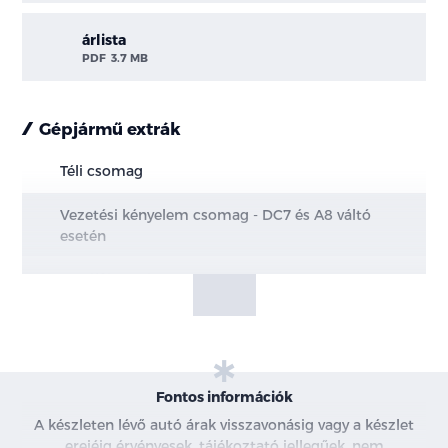
árlista
PDF
3.7 MB
Gépjármű extrák
Téli csomag
Vezetési kényelem csomag - DC7 és A8 váltó
esetén
Metálfényezés
Parkoló Csomag - A7 és A8 váltó esetén
Fontos információk
A készleten lévő autó árak visszavonásig vagy a készlet
erejéig érvényesek, tájékoztató jellegűek, nem