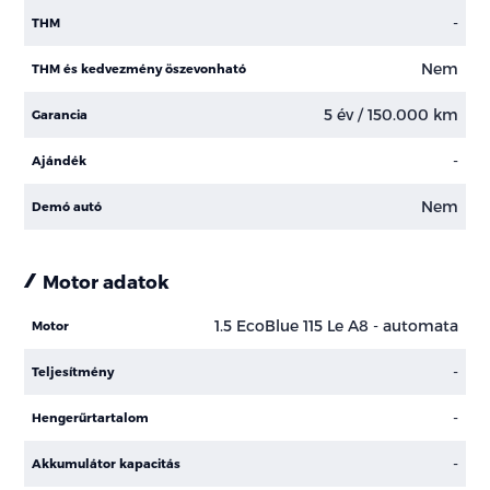
-
THM
Nem
THM és kedvezmény öszevonható
5 év / 150.000 km
Garancia
-
Ajándék
Nem
Demó autó
Motor adatok
1.5 EcoBlue 115 Le A8 - automata
Motor
-
Teljesítmény
-
Hengerűrtartalom
-
Akkumulátor kapacitás