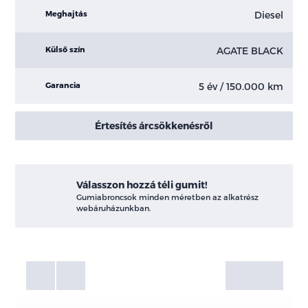
Diesel
Meghajtás
AGATE BLACK
Külső szín
5 év / 150.000 km
Garancia
Értesítés árcsökkenésről
Válasszon hozzá téli gumit!
Gumiabroncsok minden méretben az alkatrész
webáruházunkban.
Fotók
Galéria