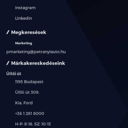
Instagram
LinkedIn
Megkeresések
Marketing
pmarketing@petranyiauto.hu
Márkakereskedéseink
Üllői út
Település:
1195 Budapest
Cím:
Üllői út 309.
Márkák:
Kia, Ford
Telefon:
+36 1 281 8000
Új-
H-P: 8-18, SZ: 10-13