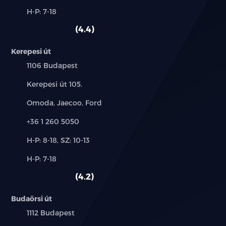
és
Alkatrész,
H-P: 7-18
használt
szerviz:
autó:
4.4
Kerepesi út
Település:
1106 Budapest
Cím:
Kerepesi út 105.
Márkák:
Omoda, Jaecoo, Ford
Telefon:
+36 1 260 5050
Új-
H-P: 8-18, SZ: 10-13
és
Alkatrész,
H-P: 7-18
használt
szerviz:
autó:
4.2
Budaörsi út
Település:
1112 Budapest