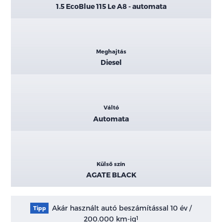
1.5 EcoBlue 115 Le A8 - automata
Meghajtás
Diesel
Váltó
Automata
Külső szín
AGATE BLACK
Akár használt autó beszámítással 10 év /
Tipp
200.000 km-ig
1