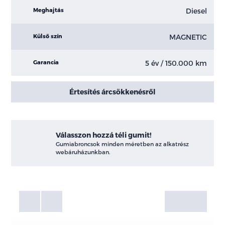
Diesel
Meghajtás
MAGNETIC
Külső szín
5 év / 150.000 km
Garancia
Értesítés árcsökkenésről
Válasszon hozzá téli gumit!
Gumiabroncsok minden méretben az alkatrész
webáruházunkban.
Fotók
Galéria