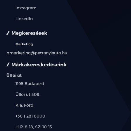
Instagram
LinkedIn
Megkeresések
Marketing
pmarketing@petranyiauto.hu
Márkakereskedéseink
Üllői út
Település:
1195 Budapest
Cím:
Üllői út 309.
Márkák:
Kia, Ford
Telefon:
+36 1 281 8000
Új-
H-P: 8-18, SZ: 10-13