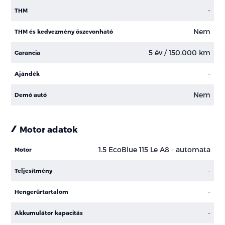
-
THM
Nem
THM és kedvezmény öszevonható
5 év / 150.000 km
Garancia
-
Ajándék
Nem
Demó autó
Motor adatok
1.5 EcoBlue 115 Le A8 - automata
Motor
-
Teljesítmény
-
Hengerűrtartalom
-
Akkumulátor kapacitás