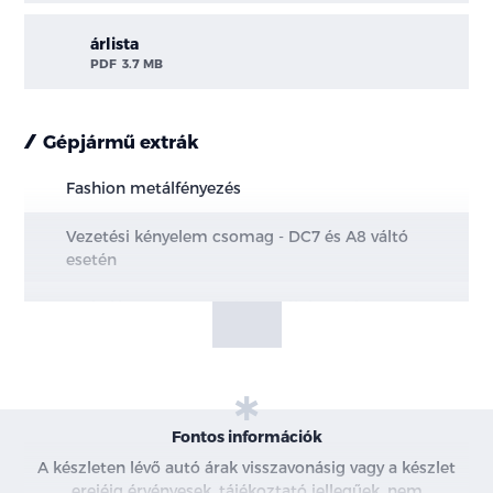
árlista
PDF
3.7 MB
Gépjármű extrák
Fashion metálfényezés
Vezetési kényelem csomag - DC7 és A8 váltó
esetén
Parkoló Csomag - A7 és A8 váltó esetén
Téli csomag
Fontos információk
A készleten lévő autó árak visszavonásig vagy a készlet
erejéig érvényesek, tájékoztató jellegűek, nem