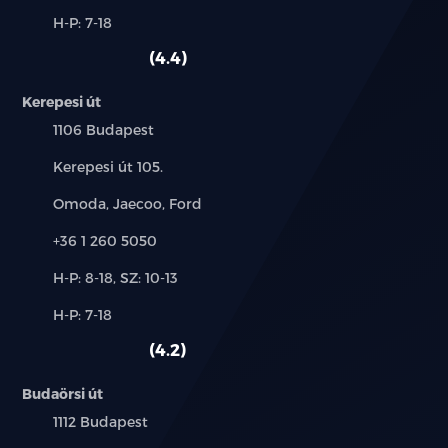
és
Alkatrész,
H-P: 7-18
használt
szerviz:
autó:
4.4
Kerepesi út
Település:
1106 Budapest
Cím:
Kerepesi út 105.
Márkák:
Omoda, Jaecoo, Ford
Telefon:
+36 1 260 5050
Új-
H-P: 8-18, SZ: 10-13
és
Alkatrész,
H-P: 7-18
használt
szerviz:
autó:
4.2
Budaörsi út
Település:
1112 Budapest