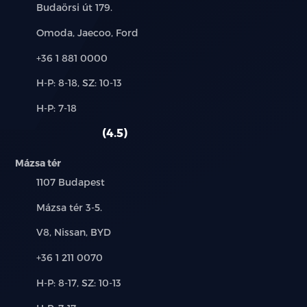
Cím:
Budaörsi út 179.
Márkák:
Omoda, Jaecoo, Ford
Telefon:
+36 1 881 0000
Új-
H-P: 8-18, SZ: 10-13
és
Alkatrész,
H-P: 7-18
használt
szerviz:
autó:
4.5
Mázsa tér
Település:
1107 Budapest
Cím:
Mázsa tér 3-5.
Márkák:
V8, Nissan, BYD
Telefon:
+36 1 211 0070
Új-
H-P: 8-17, SZ: 10-13
és