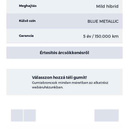
Mild hibrid
Meghajtás
BLUE METALLIC
Külső szín
5 év / 150.000 km
Garancia
Értesítés árcsökkenésről
Válasszon hozzá téli gumit!
Gumiabroncsok minden méretben az alkatrész
webáruházunkban.
Fotók
Galéria