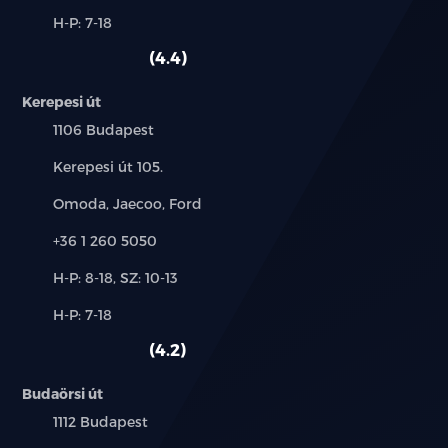
és
Alkatrész,
H-P: 7-18
használt
szerviz:
autó:
4.4
Kerepesi út
Település:
1106 Budapest
Cím:
Kerepesi út 105.
Márkák:
Omoda, Jaecoo, Ford
Telefon:
+36 1 260 5050
Új-
H-P: 8-18, SZ: 10-13
és
Alkatrész,
H-P: 7-18
használt
szerviz:
autó:
4.2
Budaörsi út
Település:
1112 Budapest