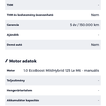
-
THM
Nem
THM és kedvezmény öszevonható
5 év / 150.000 km
Garancia
-
Ajándék
Nem
Demó autó
Motor adatok
1.0 EcoBoost MildHybrid 125 Le M6 - manuális
Motor
-
Teljesítmény
-
Hengerűrtartalom
-
Akkumulátor kapacitás