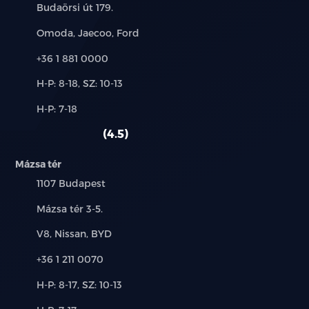
Cím:
Budaörsi út 179.
Márkák:
Omoda, Jaecoo, Ford
Telefon:
+36 1 881 0000
Új-
H-P: 8-18, SZ: 10-13
és
Alkatrész,
H-P: 7-18
használt
szerviz:
autó:
4.5
Mázsa tér
Település:
1107 Budapest
Cím:
Mázsa tér 3-5.
Márkák:
V8, Nissan, BYD
Telefon:
+36 1 211 0070
Új-
H-P: 8-17, SZ: 10-13
és