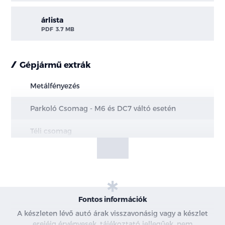
árlista
PDF
3.7 MB
Gépjármű extrák
Metálfényezés
Parkoló Csomag - M6 és DC7 váltó esetén
Téli csomag
ERGO Üléscsomag - mHEV modellek
Nem érhető el Bőr-szövet kárpittal
Nem érhető el Családi csomaggal
Fontos információk
A készleten lévő autó árak visszavonásig vagy a készlet
erejéig érvényesek, tájékoztató jellegűek, nem