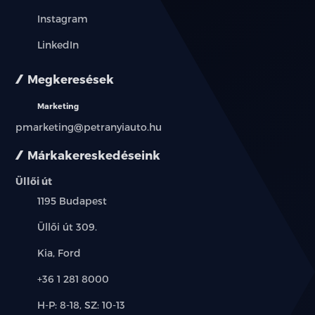
Instagram
LinkedIn
Megkeresések
Marketing
pmarketing@petranyiauto.hu
Márkakereskedéseink
Üllői út
Település:
1195 Budapest
Cím:
Üllői út 309.
Márkák:
Kia, Ford
Telefon:
+36 1 281 8000
Új-
H-P: 8-18, SZ: 10-13