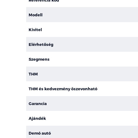
Modell
Kivitel
Elérhetőség
Szegmens
THM
THM és kedvezmény öszevonható
Garancia
Ajándék
Demó autó