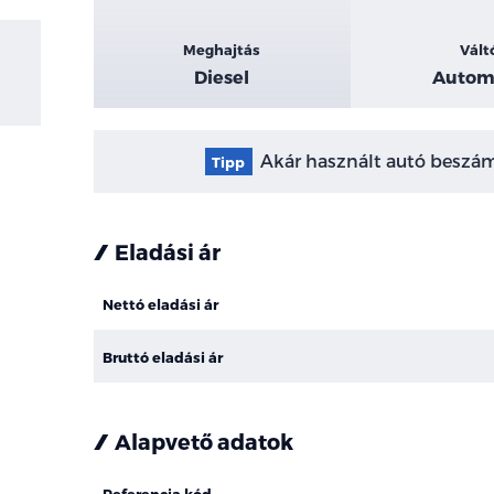
Meghajtás
Vált
Diesel
Autom
Akár használt autó beszámí
Tipp
Eladási ár
Nettó eladási ár
Bruttó eladási ár
Alapvető adatok
Referencia kód