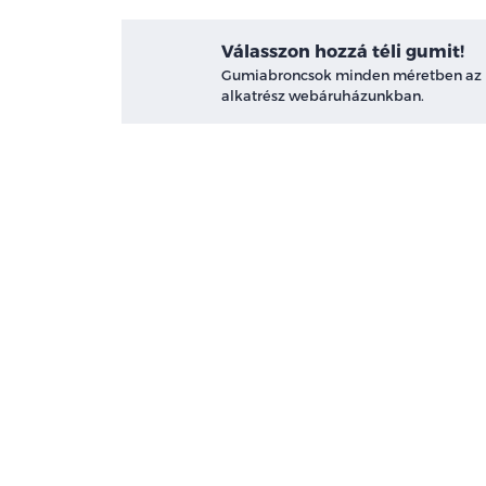
Válasszon hozzá téli gumit!
Gumiabroncsok minden méretben az
alkatrész webáruházunkban.