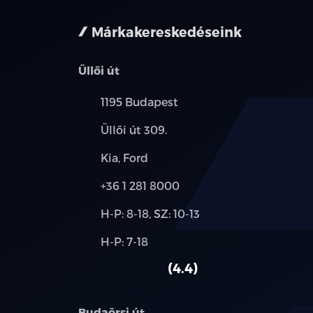
Márkakereskedéseink
Üllői út
Település:
1195 Budapest
Cím:
Üllői út 309.
Márkák:
Kia, Ford
Telefon:
+36 1 281 8000
Új-
H-P: 8-18, SZ: 10-13
és
Alkatrész,
H-P: 7-18
használt
szerviz:
autó:
4.4
Budaörsi út