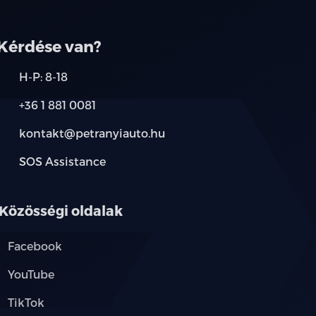
Kérdése van?
H-P: 8-18
+36 1 881 0081
s
kontakt@petranyiauto.hu
SOS Assistance
Közösségi oldalak
Facebook
YouTube
TikTok