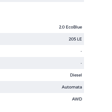
2.0 EcoBlue
205 LE
-
-
Diesel
Automata
AWD