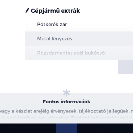
Gépjármű extrák
Pótkerék zár
Metál fényezés
Rozsdamentes acél bukócső
Elektromos platóroló
ICE csomag 91
Vezetést támogató csomag 62 - 2.0 205 
Fontos információk
100 fokos első szélvédő kamera + radar
 vagy a készlet erejéig érvényesek, tájékoztató jellegűek
 álló gépjárművek ára változhat. További információkért ké
Ütközés megelőző rendszer
észleteiről, kérjük, érdeklődjön munkatársainknál. A me
modellre érvényes, a részletekről érdeklődjön a munka