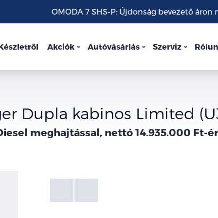
OMODA 7 SHS-P: Újdonság bevezető áron mo
Készletről
Akciók
Autóvásárlás
Szerviz
Rólu
er Dupla kabinos Limited (U
Diesel meghajtással, nettó 14.935.000 Ft-ér
Fotók
Galéria