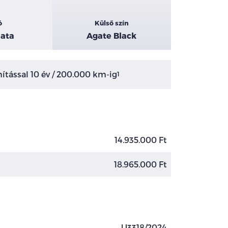
ó
Külső szín
ata
Agate Black
tással 10 év / 200.000 km-ig
1
14.935.000 Ft
18.965.000 Ft
U3318/2024