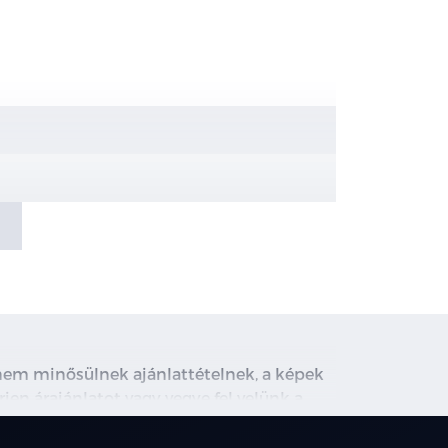
LE motor esetén
, nem minősülnek ajánlattételnek, a képek
rjen árajánlatot vagy vegye fel velünk a
ghirdetett induló THM tájékoztató jellegű,
társainknál.