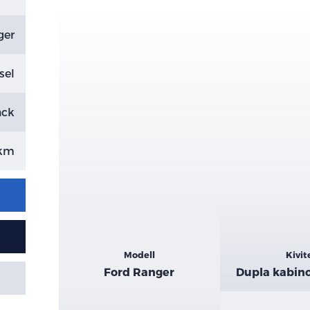
ger
sel
ack
 km
Kiemelt
Modell
Kivit
adatok
Ford Ranger
Dupla kabino