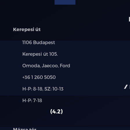
Ütközésre figyelmeztető rendszer
Vészfék asszisztens
Kerepesi út
Automatikus vészfékezés
Település:
1106 Budapest
Követési távolság figyelmeztetés és jelzé
Cím:
Kerepesi út 105.
Kikerülési segéd
Márkák:
Omoda, Jaecoo, Ford
Telefon:
+36 1 260 5050
Új-
H-P: 8-18, SZ: 10-13
és
Alkatrész,
H-P: 7-18
használt
szerviz:
autó:
4.2
Mázsa tér