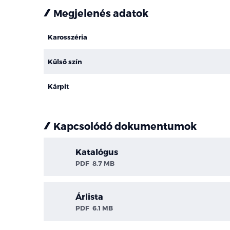
Megjelenés adatok
Karosszéria
Külső szín
Kárpit
Kapcsolódó dokumentumok
Katalógus
PDF
8.7 MB
Árlista
PDF
6.1 MB