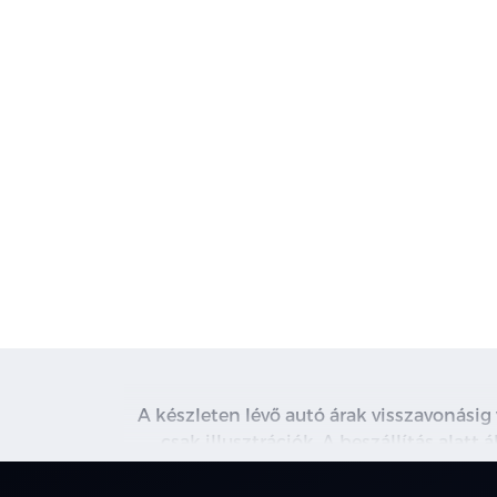
A készleten lévő autó árak visszavonásig
csak illusztrációk. A beszállítás alatt
kapcsolatot. A használt autó beszámítás r
nem minden 