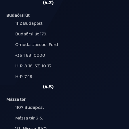
4.2
Budaörsi út
Település:
1112 Budapest
Cím:
Budaörsi út 179.
Márkák:
Omoda, Jaecoo, Ford
Telefon:
+36 1 881 0000
Új-
H-P: 8-18, SZ: 10-13
és
Alkatrész,
H-P: 7-18
használt
szerviz:
autó:
4.5
Mázsa tér
Település:
1107 Budapest
Cím:
Mázsa tér 3-5.
Márkák:
V8, Nissan, BYD