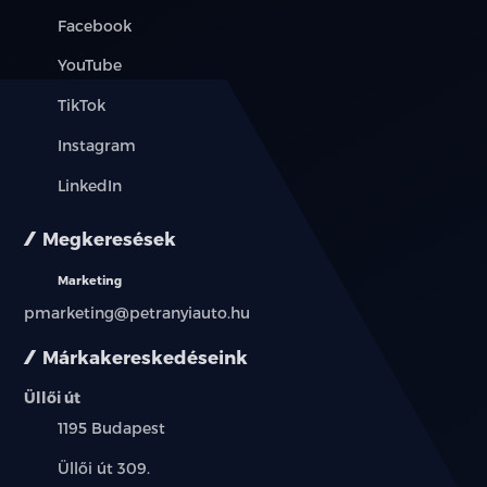
Facebook
YouTube
TikTok
Instagram
LinkedIn
Megkeresések
Marketing
pmarketing@petranyiauto.hu
Márkakereskedéseink
Üllői út
Település:
1195 Budapest
Cím:
Üllői út 309.