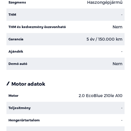
Haszongépjármű
Szegmens
-
THM
Nem
THM és kedvezmény öszevonható
5 év / 150.000 km
Garancia
-
Ajándék
Nem
Demó autó
Motor adatok
2.0 EcoBlue 210le A10
Motor
-
Teljesítmény
-
Hengerűrtartalom