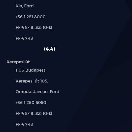
Márkák:
Kia, Ford
Telefon:
+36 1 281 8000
Új-
H-P: 8-18, SZ: 10-13
és
Alkatrész,
H-P: 7-18
használt
szerviz:
autó:
4.4
Kerepesi út
Település:
1106 Budapest
Cím:
Kerepesi út 105.
Márkák:
Omoda, Jaecoo, Ford
Telefon:
+36 1 260 5050
Új-
H-P: 8-18, SZ: 10-13
és
Alkatrész,
H-P: 7-18
használt
szerviz:
autó: