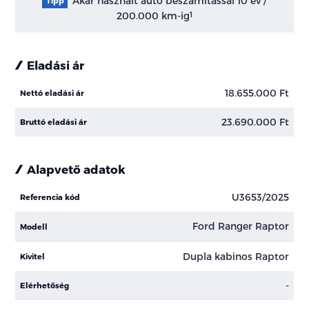
Akár használt autó beszámítással 10 év /
Tipp
200.000 km-ig
1
Eladási ár
18.655.000 Ft
Nettó eladási ár
23.690.000 Ft
Bruttó eladási ár
Alapvető adatok
U3653/2025
Referencia kód
Ford Ranger Raptor
Modell
Dupla kabinos Raptor
Kivitel
-
Elérhetőség