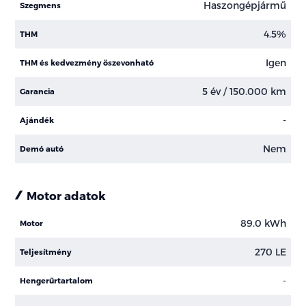
Haszongépjármű
Szegmens
4.5%
THM
Igen
THM és kedvezmény öszevonható
5 év / 150.000 km
Garancia
-
Ajándék
Nem
Demó autó
Motor adatok
89.0 kWh
Motor
270 LE
Teljesítmény
-
Hengerűrtartalom