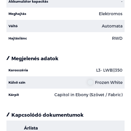
-
Akkumulátor kapacitás
Elektromos
Meghajtás
Automata
Váltó
RWD
Hajtáslánc
Megjelenés adatok
L3- LWB||350
Karosszéria
Frozen White
Külső szín
Capitol in Ebony (Szövet / Fabric)
Kárpit
Kapcsolódó dokumentumok
Árlista