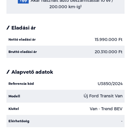
Akár használt autó beszámítással 10 év /
Tipp
200.000 km-ig
1
Eladási ár
15.990.000 Ft
Nettó eladási ár
20.310.000 Ft
Bruttó eladási ár
Alapvető adatok
U3850/2024
Referencia kód
Új Ford Transit Van
Modell
Van - Trend BEV
Kivitel
-
Elérhetőség