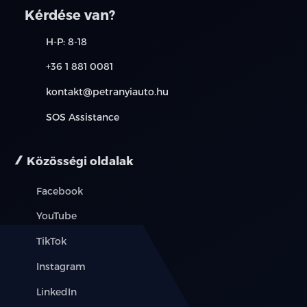
kérjük, érdeklődjön munkatársainknál. A meghirdetett
Kérdése van?
induló THM tájékoztató jellegű, nem minden modellre
érvényes, a részletekről érdeklődjön a munkatársainknál.
H-P: 8-18
+36 1 881 0081
kontakt@petranyiauto.hu
SOS Assistance
Közösségi oldalak
Facebook
YouTube
TikTok
Instagram
LinkedIn