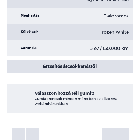
Elektromos
Meghajtás
Frozen White
Külső szín
5 év / 150.000 km
Garancia
Értesítés árcsökkenésről
Válasszon hozzá téli gumit!
Gumiabroncsok minden méretben az alkatrész
webáruházunkban.
Fotók
Galéria