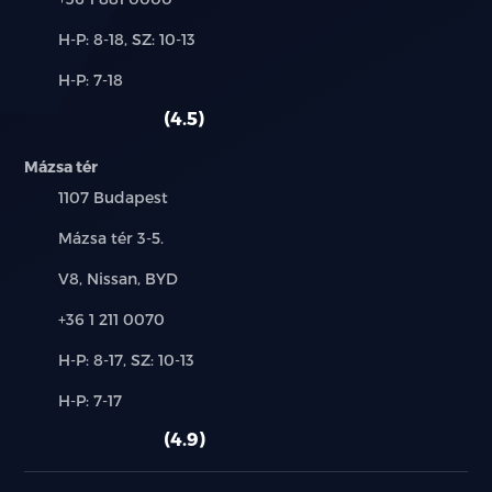
Új-
H-P: 8-18, SZ: 10-13
és
Alkatrész,
H-P: 7-18
használt
szerviz:
autó:
4.5
Mázsa tér
Település:
1107 Budapest
Cím:
Mázsa tér 3-5.
Márkák:
V8, Nissan, BYD
Telefon:
+36 1 211 0070
Új-
H-P: 8-17, SZ: 10-13
és
Alkatrész,
H-P: 7-17
használt
szerviz:
autó:
4.9