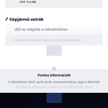
PDF
6.8 MB
Gépjármű extrák
LED-es világítás a rakodótérben
Pótkerék (tartalmaz szerszámkészletet)
Fontos információk
A készleten lévő autó árak visszavonásig vagy a készlet
erejéig érvényesek, tájékoztató jellegűek, nem
minősülnek ajánlattételnek, a képek csak illusztrációk. A
beszállítás alatt álló gépjárművek ára változhat. További
információkért kérjen árajánlatot vagy vegye fel velünk a
kapcsolatot. A használt autó beszámítás részleteiről,