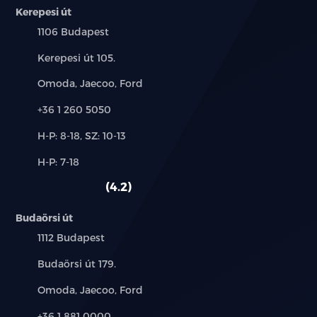
Kerepesi út
Település:
1106 Budapest
Cím:
Kerepesi út 105.
Márkák:
Omoda, Jaecoo, Ford
Telefon:
+36 1 260 5050
Új-
H-P: 8-18, SZ: 10-13
és
Alkatrész,
H-P: 7-18
használt
szerviz:
autó:
4.2
Budaörsi út
Település:
1112 Budapest
Cím:
Budaörsi út 179.
Márkák:
Omoda, Jaecoo, Ford
Telefon:
+36 1 881 0000