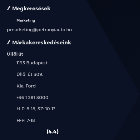
Megkeresések
Marketing
pmarketing@petranyiauto.hu
Márkakereskedéseink
Üllői út
Település:
1195 Budapest
Cím:
Üllői út 309.
Márkák:
Kia, Ford
Telefon:
+36 1 281 8000
Új-
H-P: 8-18, SZ: 10-13
és
Alkatrész,
H-P: 7-18
használt
szerviz:
autó:
4.4