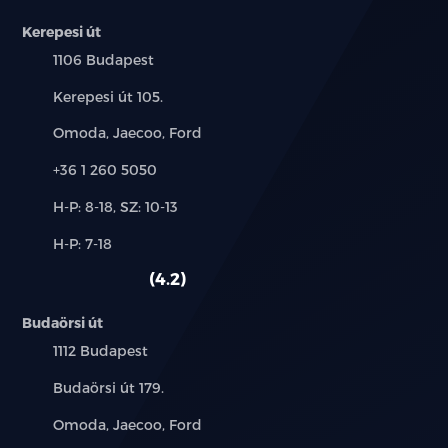
Kerepesi út
Település:
1106 Budapest
Cím:
Kerepesi út 105.
Márkák:
Omoda, Jaecoo, Ford
Telefon:
+36 1 260 5050
Új-
H-P: 8-18, SZ: 10-13
és
Alkatrész,
H-P: 7-18
használt
szerviz:
autó:
4.2
Budaörsi út
Település:
1112 Budapest
Cím:
Budaörsi út 179.
Márkák:
Omoda, Jaecoo, Ford