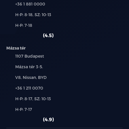
Telefon:
+36 1 881 0000
Új-
H-P: 8-18, SZ: 10-13
és
Alkatrész,
H-P: 7-18
használt
szerviz:
autó:
4.5
Mázsa tér
Település:
1107 Budapest
Cím:
Mázsa tér 3-5.
Márkák:
V8, Nissan, BYD
Telefon:
+36 1 211 0070
Új-
H-P: 8-17, SZ: 10-13
és
Alkatrész,
H-P: 7-17
használt
szerviz:
autó:
4.9