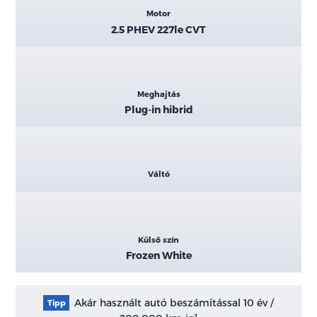
Motor
2.5 PHEV 227le CVT
Meghajtás
Plug-in hibrid
Váltó
Külső szín
Frozen White
Akár használt autó beszámítással 10 év /
Tipp
1