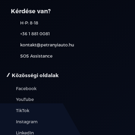
kapcsolatot. A használt autó beszámítás részleteiről,
kérjük, érdeklődjön munkatársainknál. A meghirdetett
Kérdése van?
induló THM tájékoztató jellegű, nem minden modellre
érvényes, a részletekről érdeklődjön a munkatársainknál.
H-P: 8-18
+36 1 881 0081
kontakt@petranyiauto.hu
SOS Assistance
Közösségi oldalak
Facebook
YouTube
TikTok
Instagram
LinkedIn