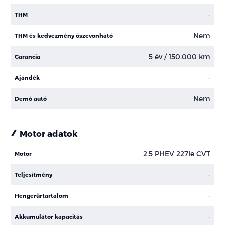
-
THM
Nem
THM és kedvezmény öszevonható
5 év / 150.000 km
Garancia
-
Ajándék
Nem
Demó autó
Motor adatok
2.5 PHEV 227le CVT
Motor
-
Teljesítmény
-
Hengerűrtartalom
-
Akkumulátor kapacitás