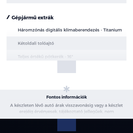
Gépjármű extrák
Háromzónás digitális klímaberendezés - Titanium
Kétoldali tolóajtó
Teljes értékű pótkerék - 16"
Nyitható bal- és jobboldai ablakok a második
üléssornál
Fontos információk
A készleten lévő autó árak visszavonásig vagy a készlet
erejéig érvényesek, tájékoztató jellegűek, nem
minősülnek ajánlattételnek, a képek csak illusztrációk. A
beszállítás alatt álló gépjárművek ára változhat. További
információkért kérjen árajánlatot vagy vegye fel velünk a