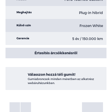
Plug-in hibrid
Meghajtás
Frozen White
Külső szín
5 év / 150.000 km
Garancia
Értesítés árcsökkenésről
Válasszon hozzá téli gumit!
Gumiabroncsok minden méretben az alkatrész
webáruházunkban.
Fotók
Galéria