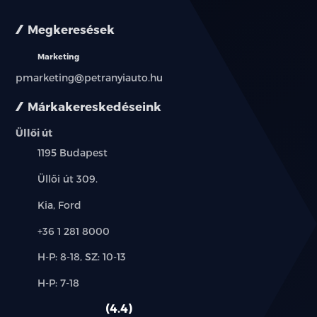
Megkeresések
Marketing
pmarketing@petranyiauto.hu
Márkakereskedéseink
Üllői út
Település:
1195 Budapest
Cím:
Üllői út 309.
Márkák:
Kia, Ford
Telefon:
+36 1 281 8000
Új-
H-P: 8-18, SZ: 10-13
és
Alkatrész,
H-P: 7-18
használt
szerviz:
autó:
4.4