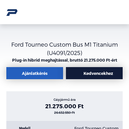
Ford Tourneo Custom Bus M1 Titanium
(U4091/2025)
Plug-in hibrid meghajtással, bruttó 21.275.000 Ft-ért
Ajánlatkérés
Kedvencekhez
Gépjármű ára
21.275.000 Ft
26.632.550 Ft
Ford Tourneo Custom
Modell