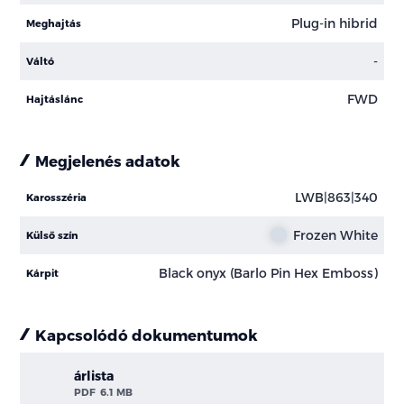
Plug-in hibrid
Meghajtás
-
Váltó
FWD
Hajtáslánc
Megjelenés adatok
LWB|863|340
Karosszéria
Frozen White
Külső szín
Black onyx (Barlo Pin Hex Emboss)
Kárpit
Kapcsolódó dokumentumok
árlista
PDF
6.1 MB