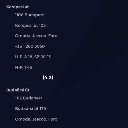
Kerepesi út
Elektronikus kézifék
Település:
1106 Budapest
Intelligens kulcs nyomógombos indítással
Cím:
Kerepesi út 105.
DMS (Vezetési mód választás)
Márkák:
Omoda, Jaecoo, Ford
Telefon:
+36 1 260 5050
Akkumulátor temperáló rendszer (fűtés)
Új-
H-P: 8-18, SZ: 10-13
Háromfázisú fedélzeti töltő 11kW
és
Alkatrész,
H-P: 7-18
használt
Kábelköteg előkészítés vonóhorog felszereléséhez
szerviz:
autó:
4.2
(Vonóhorog nélkül)
Budaörsi út
230V csatlakozó a beltérben
Település:
1112 Budapest
Vezeték nélküli mobiltelefon töltő
Cím:
Budaörsi út 179.
V2L csatlakozó külső eszközök áramellátásához
Márkák:
Omoda, Jaecoo, Ford