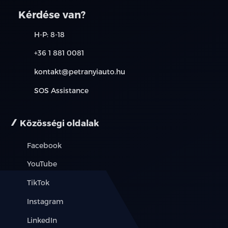
kapcsolatot. A használt autó beszámítás részleteiről,
FCA (Ráfutásosütközés-elkerülő támogatás -autók,
kérjük, érdeklődjön munkatársainknál. A meghirdetett
Kérdése van?
gyalogosok, kerékpárosok)
induló THM tájékoztató jellegű, nem minden modellre
érvényes, a részletekről érdeklődjön a munkatársainknál.
H-P: 8-18
ISLA (Sebességkorlátozást kijelző rendszer)
+36 1 881 0081
LKA (Sávtartó rasszisztens)
kontakt@petranyiauto.hu
LFA (Sávkövető rendszer)
SOS Assistance
SCC (Adaptív tempomat, Stop&Go funkcióval és
sebességhatárolóval)
Közösségi oldalak
HDA (Autópályán vezetést támogató asszisztens)
Facebook
BCA (Holttérfigyelő rendszer, aktív fékező
YouTube
funkcióval)
TikTok
PCA (Parkolásiütközés-elkerülő asszisztens)
Instagram
BVM (Holttérfigyelő kamerarendszer)
LinkedIn