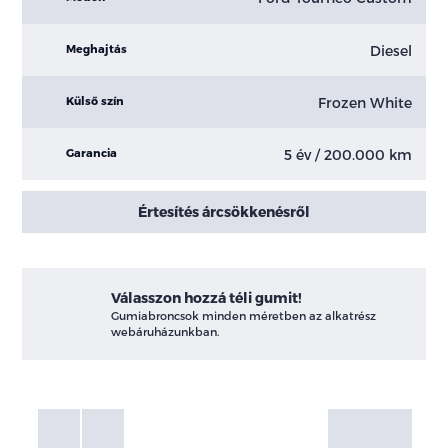
Diesel
Meghajtás
Frozen White
Külső szín
5 év / 200.000 km
Garancia
Értesítés árcsökkenésről
Válasszon hozzá téli gumit!
Gumiabroncsok minden méretben az alkatrész
webáruházunkban.
Fotók
Galéria