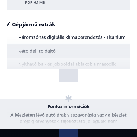
PDF
6.1 MB
Gépjármű extrák
Háromzónás digitális klímaberendezés - Titanium
Kétoldali tolóajtó
Nyitható bal- és jobboldai ablakok a második
üléssornál
Teljes értékű pótkerék - 16"
Fontos információk
A készleten lévő autó árak visszavonásig vagy a készlet
erejéig érvényesek, tájékoztató jellegűek, nem
minősülnek ajánlattételnek, a képek csak illusztrációk. A
beszállítás alatt álló gépjárművek ára változhat. További