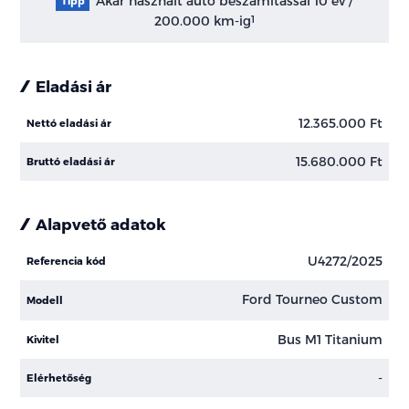
Akár használt autó beszámítással 10 év /
Tipp
200.000 km-ig
1
Eladási ár
12.365.000 Ft
Nettó eladási ár
15.680.000 Ft
Bruttó eladási ár
Alapvető adatok
U4272/2025
Referencia kód
Ford Tourneo Custom
Modell
Bus M1 Titanium
Kivitel
-
Elérhetőség