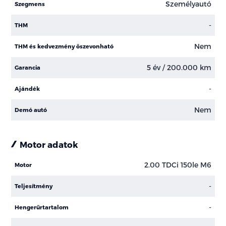
Személyautó
Szegmens
-
THM
Nem
THM és kedvezmény öszevonható
5 év / 200.000 km
Garancia
-
Ajándék
Nem
Demó autó
Motor adatok
2.00 TDCi 150le M6
Motor
-
Teljesítmény
-
Hengerűrtartalom