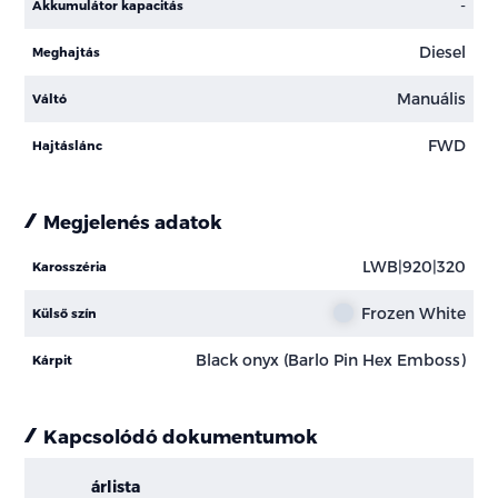
-
Akkumulátor kapacitás
Diesel
Meghajtás
Manuális
Váltó
FWD
Hajtáslánc
Megjelenés adatok
LWB|920|320
Karosszéria
Frozen White
Külső szín
Black onyx (Barlo Pin Hex Emboss)
Kárpit
Kapcsolódó dokumentumok
árlista