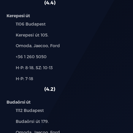
4.4
Kerepesi út
Település:
1106 Budapest
Cím:
Kerepesi út 105.
Márkák:
Omoda, Jaecoo, Ford
Telefon:
+36 1 260 5050
Új-
H-P: 8-18, SZ: 10-13
és
Alkatrész,
H-P: 7-18
használt
szerviz:
autó:
4.2
Budaörsi út
Település:
1112 Budapest
Cím:
Budaörsi út 179.
Márkák:
Omoda, Jaecoo, Ford