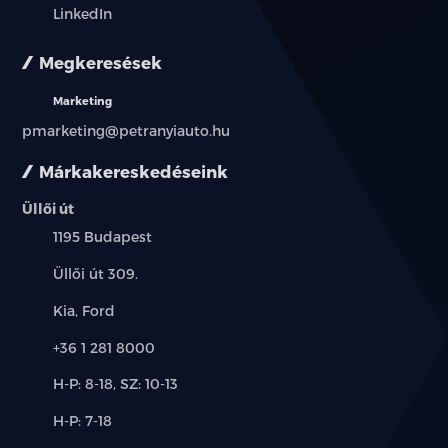
LinkedIn
Megkeresések
Marketing
pmarketing@petranyiauto.hu
Márkakereskedéseink
Üllői út
Település:
1195 Budapest
Cím:
Üllői út 309.
Márkák:
Kia, Ford
Telefon:
+36 1 281 8000
Új-
H-P: 8-18, SZ: 10-13
és
Alkatrész,
H-P: 7-18
használt
szerviz:
autó: