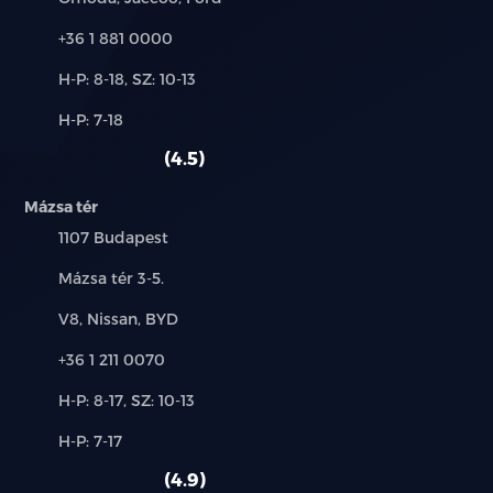
Telefon:
+36 1 881 0000
Új-
H-P: 8-18, SZ: 10-13
és
Alkatrész,
H-P: 7-18
használt
szerviz:
autó:
4.5
Mázsa tér
Település:
1107 Budapest
Cím:
Mázsa tér 3-5.
Márkák:
V8, Nissan, BYD
Telefon:
+36 1 211 0070
Új-
H-P: 8-17, SZ: 10-13
és
Alkatrész,
H-P: 7-17
használt
szerviz:
autó:
4.9