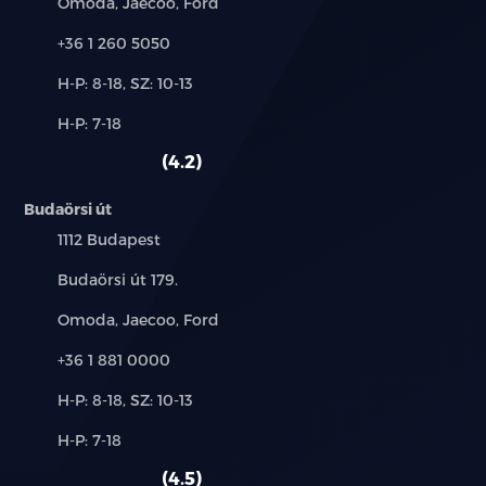
Márkák:
Omoda, Jaecoo, Ford
Telefon:
+36 1 260 5050
Új-
H-P: 8-18, SZ: 10-13
és
Alkatrész,
H-P: 7-18
használt
szerviz:
autó:
4.2
Budaörsi út
Település:
1112 Budapest
Cím:
Budaörsi út 179.
Márkák:
Omoda, Jaecoo, Ford
Telefon:
+36 1 881 0000
Új-
H-P: 8-18, SZ: 10-13
és
Alkatrész,
H-P: 7-18
használt
szerviz:
autó:
4.5