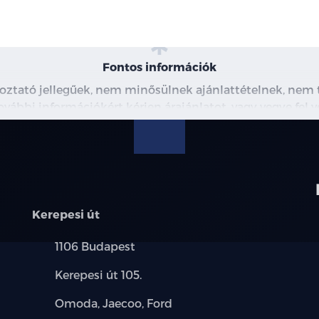
Fontos információk
koztató jellegűek, nem minősülnek ajánlattételnek, ne
További információkért kérjen árajánlatot, vagy vegye fel 
Kerepesi út
Település:
1106 Budapest
Cím:
Kerepesi út 105.
Márkák:
Omoda, Jaecoo, Ford