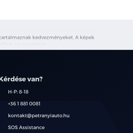
m tartalmaznak kedvezményeket. A képek
velünk a kapcsolatot.
Kérdése van?
H-P: 8-18
+36 1 881 0081
kontakt@petranyiauto.hu
SOS Assistance