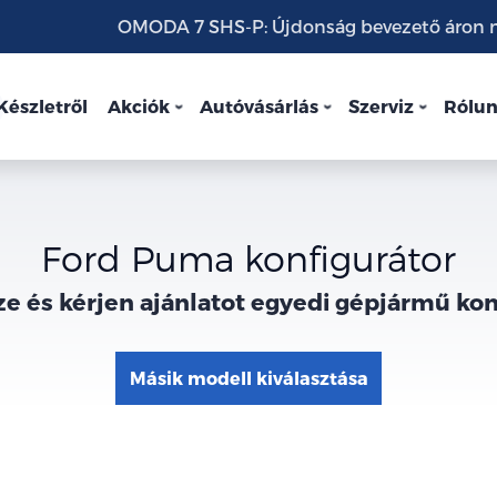
OMODA 7 SHS-P: Újdonság bevezető áron mo
Készletről
Akciók
Autóvásárlás
Szerviz
Rólu
Ford Puma konfigurátor
ze és kérjen ajánlatot egyedi gépjármű ko
Másik modell kiválasztása