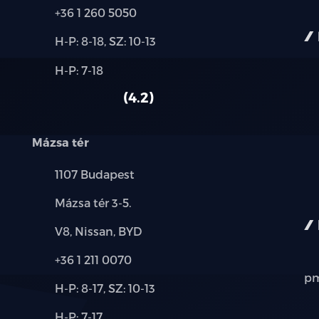
Telefon:
+36 1 260 5050
Új-
H-P: 8-18, SZ: 10-13
és
Alkatrész,
H-P: 7-18
használt
szerviz:
autó:
4.2
Mázsa tér
Település:
1107 Budapest
Cím:
Mázsa tér 3-5.
Márkák:
V8, Nissan, BYD
Telefon:
+36 1 211 0070
pm
Új-
H-P: 8-17, SZ: 10-13
és
Alkatrész,
H-P: 7-17