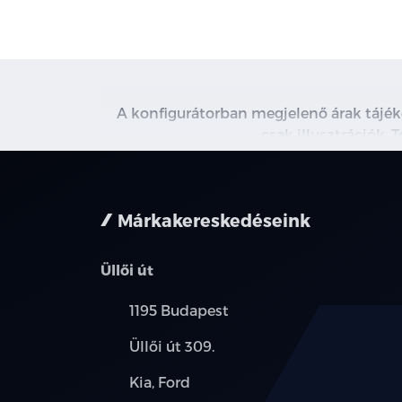
A konfigurátorban megjelenő árak tájé
csak illusztrációk. 
Márkakereskedéseink
Üllői út
Település:
1195 Budapest
Cím:
Üllői út 309.
Márkák:
Kia, Ford