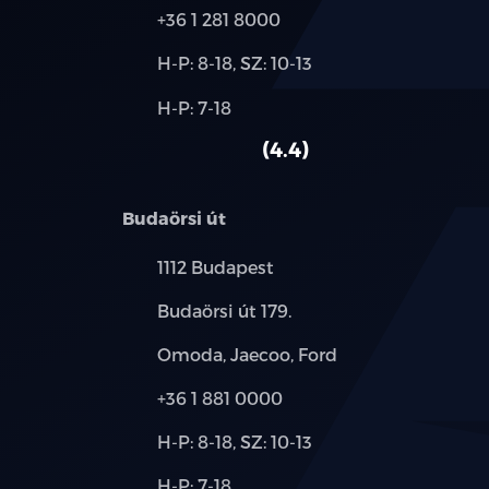
Telefon:
+36 1 281 8000
Új-
H-P: 8-18, SZ: 10-13
és
Alkatrész,
H-P: 7-18
használt
szerviz:
autó:
4.4
Budaörsi út
Település:
1112 Budapest
Cím:
Budaörsi út 179.
Márkák:
Omoda, Jaecoo, Ford
Telefon:
+36 1 881 0000
Új-
H-P: 8-18, SZ: 10-13
és
Alkatrész,
H-P: 7-18