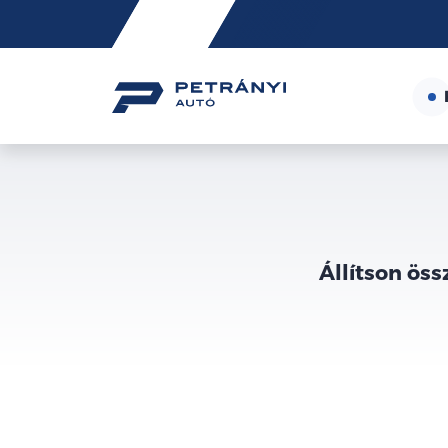
Friss
hírek
Állítson öss