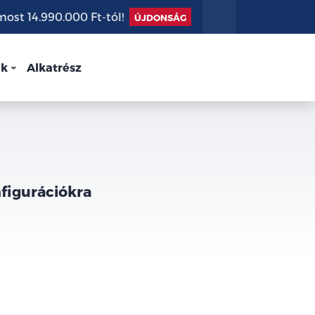
st 14.990.000 Ft-tól!
ÚJDONSÁG
nk
Alkatrész
nfigurációkra