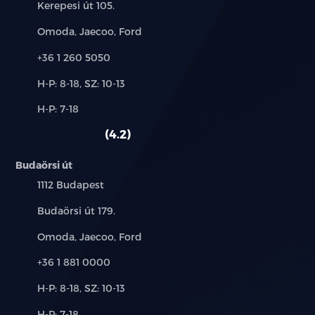
Cím:
Kerepesi út 105.
Márkák:
Omoda, Jaecoo, Ford
Telefon:
+36 1 260 5050
Új-
H-P: 8-18, SZ: 10-13
és
Alkatrész,
H-P: 7-18
használt
szerviz:
autó:
4.2
Budaörsi út
Település:
1112 Budapest
Cím:
Budaörsi út 179.
Márkák:
Omoda, Jaecoo, Ford
Telefon:
+36 1 881 0000
Új-
H-P: 8-18, SZ: 10-13
és
Alkatrész,
H-P: 7-18