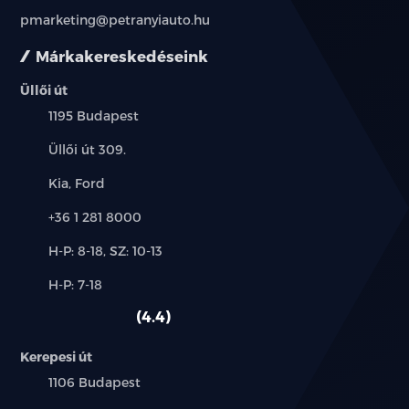
pmarketing@petranyiauto.hu
Márkakereskedéseink
Üllői út
Település:
1195 Budapest
Cím:
Üllői út 309.
Márkák:
Kia, Ford
Telefon:
+36 1 281 8000
Új-
H-P: 8-18, SZ: 10-13
és
Alkatrész,
H-P: 7-18
használt
szerviz:
autó:
4.4
Kerepesi út
Település:
1106 Budapest