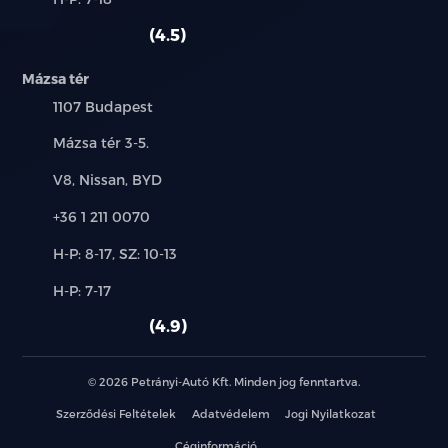
használt
szerviz:
autó:
4.5
Mázsa tér
Település:
1107 Budapest
Cím:
Mázsa tér 3-5.
Márkák:
V8, Nissan, BYD
Telefon:
+36 1 211 0070
Új-
H-P: 8-17, SZ: 10-13
és
Alkatrész,
H-P: 7-17
használt
szerviz:
autó:
4.9
© 2026 Petrányi-Autó Kft. Minden jog fenntartva.
Szerződési Feltételek
Adatvédelem
Jogi Nyilatkozat
Céginformáció