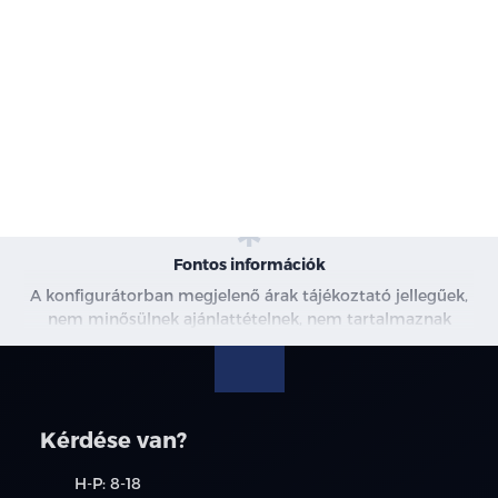
-
Karosszéria
-
Motor
-
Szín
-
Kárpit
Fontos információk
A konfigurátorban megjelenő árak tájékoztató jellegűek,
nem minősülnek ajánlattételnek, nem tartalmaznak
kedvezményeket. A képek csak illusztrációk. További
információkért kérjen árajánlatot, vagy vegye fel velünk a
kapcsolatot.
Kérdése van?
H-P: 8-18