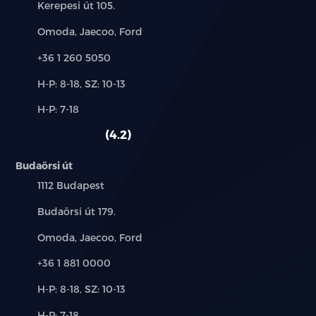
Cím:
Kerepesi út 105.
Márkák:
Omoda, Jaecoo, Ford
Telefon:
+36 1 260 5050
Új-
H-P: 8-18, SZ: 10-13
és
Alkatrész,
H-P: 7-18
használt
szerviz:
autó:
4.2
Budaörsi út
Település:
1112 Budapest
Cím:
Budaörsi út 179.
Márkák:
Omoda, Jaecoo, Ford
Telefon:
+36 1 881 0000
Új-
H-P: 8-18, SZ: 10-13
és
Alkatrész,
H-P: 7-18