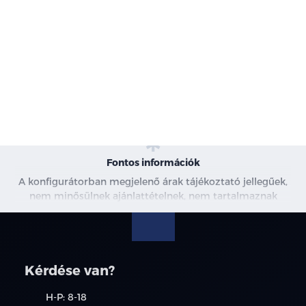
-
Karosszéria
-
Motor
-
Szín
-
Kárpit
Fontos információk
A konfigurátorban megjelenő árak tájékoztató jellegűek,
nem minősülnek ajánlattételnek, nem tartalmaznak
kedvezményeket. A képek csak illusztrációk. További
információkért kérjen árajánlatot, vagy vegye fel velünk a
kapcsolatot.
Kérdése van?
H-P: 8-18