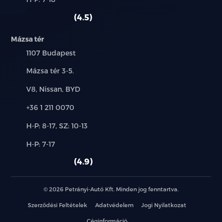
használt
szerviz:
autó:
4.5
Mázsa tér
Település:
1107 Budapest
Cím:
Mázsa tér 3-5.
Márkák:
V8, Nissan, BYD
Telefon:
+36 1 211 0070
Új-
H-P: 8-17, SZ: 10-13
és
Alkatrész,
H-P: 7-17
használt
szerviz:
autó:
4.9
© 2026 Petrányi-Autó Kft. Minden jog fenntartva.
Szerződési Feltételek
Adatvédelem
Jogi Nyilatkozat
Céginformáció