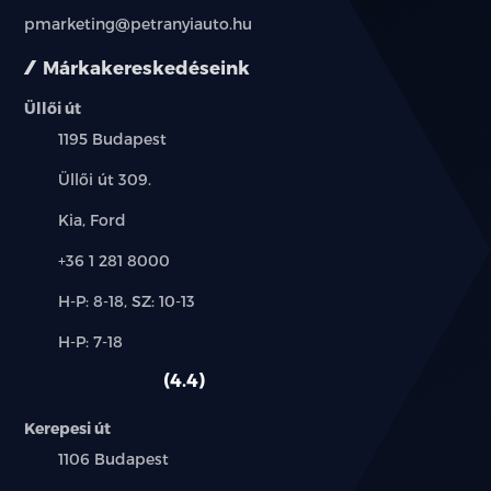
pmarketing@petranyiauto.hu
Márkakereskedéseink
Üllői út
Település:
1195 Budapest
Cím:
Üllői út 309.
Márkák:
Kia, Ford
Telefon:
+36 1 281 8000
Új-
H-P: 8-18, SZ: 10-13
és
Alkatrész,
H-P: 7-18
használt
szerviz:
autó:
4.4
Kerepesi út
Település:
1106 Budapest