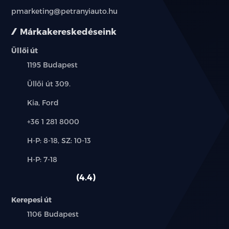
pmarketing@petranyiauto.hu
Márkakereskedéseink
Üllői út
Település:
1195 Budapest
Cím:
Üllői út 309.
Márkák:
Kia, Ford
Telefon:
+36 1 281 8000
Új-
H-P: 8-18, SZ: 10-13
és
Alkatrész,
H-P: 7-18
használt
szerviz:
autó:
4.4
Kerepesi út
Település:
1106 Budapest