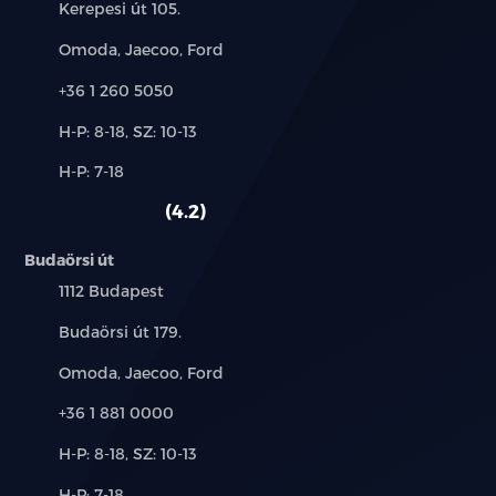
Cím:
Kerepesi út 105.
Márkák:
Omoda, Jaecoo, Ford
Telefon:
+36 1 260 5050
Új-
H-P: 8-18, SZ: 10-13
és
Alkatrész,
H-P: 7-18
használt
szerviz:
autó:
4.2
Budaörsi út
Település:
1112 Budapest
Cím:
Budaörsi út 179.
Márkák:
Omoda, Jaecoo, Ford
Telefon:
+36 1 881 0000
Új-
H-P: 8-18, SZ: 10-13
és
Alkatrész,
H-P: 7-18