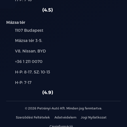
használt
szerviz:
autó:
4.5
Mázsa tér
Település:
1107 Budapest
Cím:
Mázsa tér 3-5.
Márkák:
V8, Nissan, BYD
Telefon:
+36 1 211 0070
Új-
H-P: 8-17, SZ: 10-13
és
Alkatrész,
H-P: 7-17
használt
szerviz:
autó:
4.9
© 2026 Petrányi-Autó Kft. Minden jog fenntartva.
Szerződési Feltételek
Adatvédelem
Jogi Nyilatkozat
Céginformáció