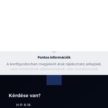
-
Karosszéria
-
Motor
-
Szín
-
Kárpit
Fontos információk
A konfigurátorban megjelenő árak tájékoztató jellegűek,
nem minősülnek ajánlattételnek, nem tartalmaznak
kedvezményeket. A képek csak illusztrációk. További
információkért kérjen árajánlatot, vagy vegye fel velünk a
kapcsolatot.
Kérdése van?
H-P: 8-18