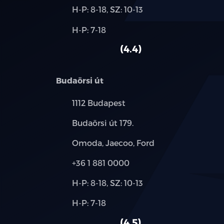
Új-
H-P: 8-18, SZ: 10-13
és
Alkatrész,
H-P: 7-18
használt
szerviz:
autó:
4.4
Budaörsi út
Település:
1112 Budapest
Cím:
Budaörsi út 179.
Márkák:
Omoda, Jaecoo, Ford
Telefon:
+36 1 881 0000
Új-
H-P: 8-18, SZ: 10-13
és
Alkatrész,
H-P: 7-18
használt
szerviz:
autó:
4.5