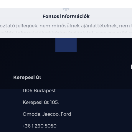
Fontos információk
koztató jellegűek, nem minősülnek ajánlattételnek, ne
További információkért kérjen árajánlatot, vagy vegye fel 
Kerepesi út
Település:
1106 Budapest
Cím:
Kerepesi út 105.
Márkák:
Omoda, Jaecoo, Ford
Telefon:
+36 1 260 5050