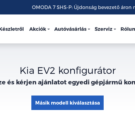
OMODA 7 SHS-P: Újdonság bevezető áron mo
Készletről
Akciók
Autóvásárlás
Szerviz
Rólu
Kia EV2 konfigurátor
ze és kérjen ajánlatot egyedi gépjármű ko
Másik modell kiválasztása