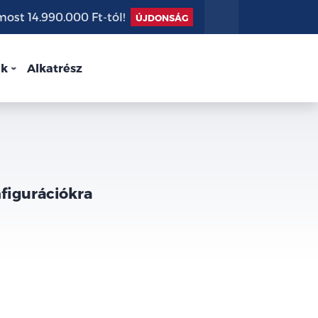
st 14.990.000 Ft-tól!
ÚJDONSÁG
nk
Alkatrész
nfigurációkra