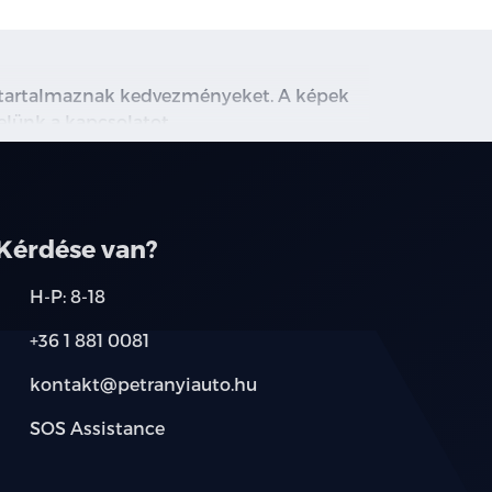
m tartalmaznak kedvezményeket. A képek
velünk a kapcsolatot.
Kérdése van?
H-P: 8-18
+36 1 881 0081
kontakt@petranyiauto.hu
SOS Assistance