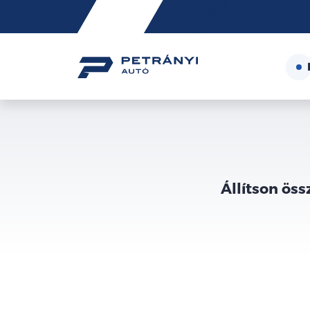
Friss
hírek
Állítson öss