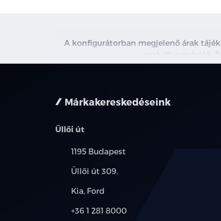
A konfigurátorban megjelenő árak tájé
csak illusztrációk. 
Márkakereskedéseink
Üllői út
Település:
1195 Budapest
Cím:
Üllői út 309.
Márkák:
Kia, Ford
Telefon:
+36 1 281 8000