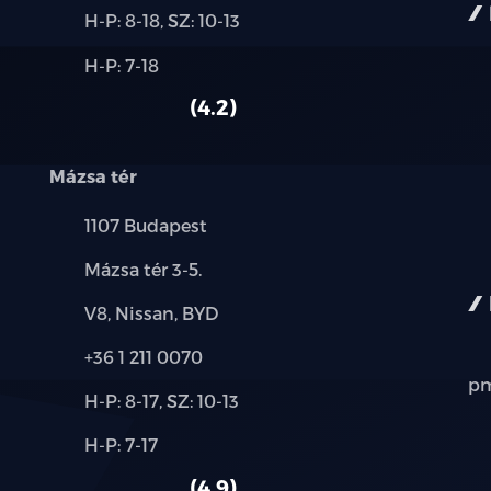
Új-
H-P: 8-18, SZ: 10-13
és
Alkatrész,
H-P: 7-18
használt
szerviz:
autó:
4.2
Mázsa tér
Település:
1107 Budapest
Cím:
Mázsa tér 3-5.
Márkák:
V8, Nissan, BYD
Telefon:
+36 1 211 0070
pm
Új-
H-P: 8-17, SZ: 10-13
és
Alkatrész,
H-P: 7-17
használt
szerviz:
autó:
4.9