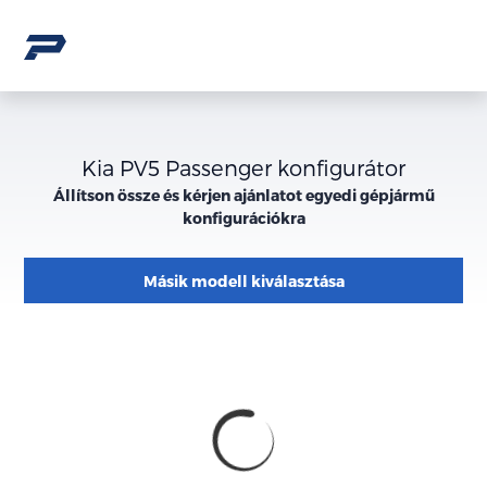
Kia PV5 Passenger konfigurátor
Állítson össze és kérjen ajánlatot egyedi gépjármű
konfigurációkra
Másik modell kiválasztása
Konfiguráció
Megjelenés
külső
megjelenése