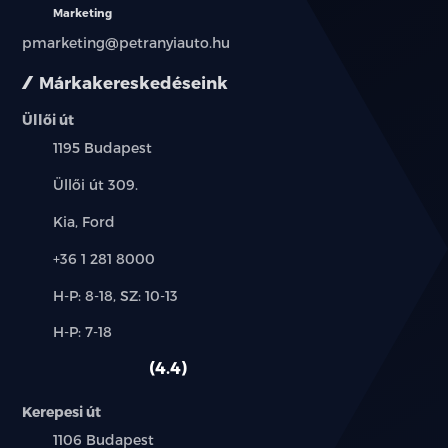
Marketing
pmarketing@petranyiauto.hu
Márkakereskedéseink
Üllői út
Település:
1195 Budapest
Cím:
Üllői út 309.
Márkák:
Kia, Ford
Telefon:
+36 1 281 8000
Új-
H-P: 8-18, SZ: 10-13
és
Alkatrész,
H-P: 7-18
használt
szerviz:
autó:
4.4
Kerepesi út
Település:
1106 Budapest