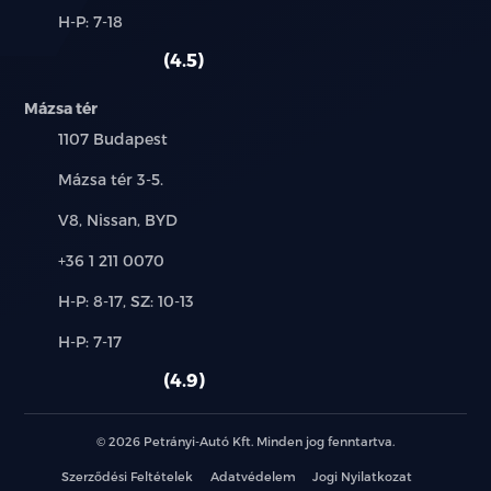
és
Alkatrész,
H-P: 7-18
használt
szerviz:
autó:
4.5
Mázsa tér
Település:
1107 Budapest
Cím:
Mázsa tér 3-5.
Márkák:
V8, Nissan, BYD
Telefon:
+36 1 211 0070
Új-
H-P: 8-17, SZ: 10-13
és
Alkatrész,
H-P: 7-17
használt
szerviz:
autó:
4.9
© 2026 Petrányi-Autó Kft. Minden jog fenntartva.
Szerződési Feltételek
Adatvédelem
Jogi Nyilatkozat