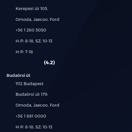
Cím:
Kerepesi út 105.
Márkák:
Omoda, Jaecoo, Ford
Telefon:
+36 1 260 5050
Új-
H-P: 8-18, SZ: 10-13
és
Alkatrész,
H-P: 7-18
használt
szerviz:
autó:
4.2
Budaörsi út
Település:
1112 Budapest
Cím:
Budaörsi út 179.
Márkák:
Omoda, Jaecoo, Ford
Telefon:
+36 1 881 0000
Új-
H-P: 8-18, SZ: 10-13