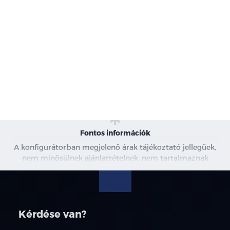
-
Karosszéria
-
Motor
-
Szín
-
Kárpit
Fontos információk
A konfigurátorban megjelenő árak tájékoztató jellegűek,
nem minősülnek ajánlattételnek, nem tartalmaznak
kedvezményeket. A képek csak illusztrációk. További
információkért kérjen árajánlatot, vagy vegye fel velünk a
kapcsolatot.
Kérdése van?