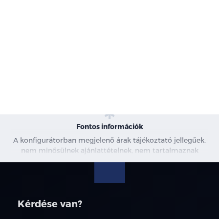
-
Karosszéria
-
Motor
-
Szín
-
Kárpit
Fontos információk
A konfigurátorban megjelenő árak tájékoztató jellegűek,
nem minősülnek ajánlattételnek, nem tartalmaznak
kedvezményeket. A képek csak illusztrációk. További
információkért kérjen árajánlatot, vagy vegye fel velünk a
kapcsolatot.
Kérdése van?