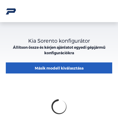
Kia Sorento konfigurátor
Állítson össze és kérjen ajánlatot egyedi gépjármű
konfigurációkra
Másik modell kiválasztása
Konfiguráció
Megjelenés
külső
megjelenése