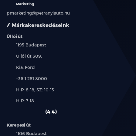
Marketing
pmarketing@petranyiauto.hu
Márkakereskedéseink
Üllői út
Település:
1195 Budapest
Cím:
Üllői út 309.
Márkák:
Kia, Ford
Telefon:
+36 1 281 8000
Új-
H-P: 8-18, SZ: 10-13
és
Alkatrész,
H-P: 7-18
használt
szerviz:
autó:
4.4
Kerepesi út
Település:
1106 Budapest