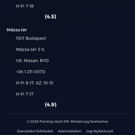
és
Alkatrész,
H-P: 7-18
használt
szerviz:
autó:
4.5
Mázsa tér
Település:
1107 Budapest
Cím:
Mázsa tér 3-5.
Márkák:
V8, Nissan, BYD
Telefon:
+36 1 211 0070
Új-
H-P: 8-17, SZ: 10-13
és
Alkatrész,
H-P: 7-17
használt
szerviz:
autó:
4.9
© 2026 Petrányi-Autó Kft. Minden jog fenntartva.
Szerződési Feltételek
Adatvédelem
Jogi Nyilatkozat