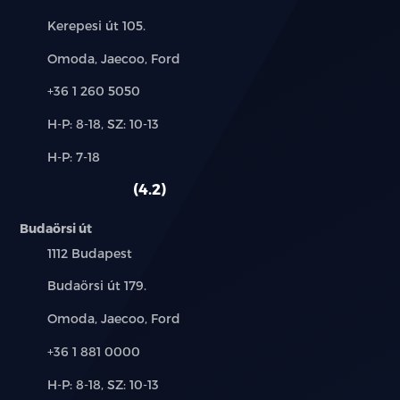
Cím:
Kerepesi út 105.
Márkák:
Omoda, Jaecoo, Ford
Telefon:
+36 1 260 5050
Új-
H-P: 8-18, SZ: 10-13
és
Alkatrész,
H-P: 7-18
használt
szerviz:
autó:
4.2
Budaörsi út
Település:
1112 Budapest
Cím:
Budaörsi út 179.
Márkák:
Omoda, Jaecoo, Ford
Telefon:
+36 1 881 0000
Új-
H-P: 8-18, SZ: 10-13