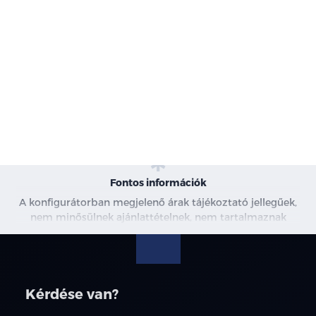
-
Karosszéria
-
Motor
-
Szín
-
Kárpit
Fontos információk
A konfigurátorban megjelenő árak tájékoztató jellegűek,
nem minősülnek ajánlattételnek, nem tartalmaznak
kedvezményeket. A képek csak illusztrációk. További
információkért kérjen árajánlatot, vagy vegye fel velünk a
kapcsolatot.
Kérdése van?