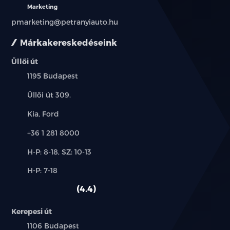
Marketing
pmarketing@petranyiauto.hu
Márkakereskedéseink
Üllői út
Település:
1195 Budapest
Cím:
Üllői út 309.
Márkák:
Kia, Ford
Telefon:
+36 1 281 8000
Új-
H-P: 8-18, SZ: 10-13
és
Alkatrész,
H-P: 7-18
használt
szerviz:
autó:
4.4
Kerepesi út
Település:
1106 Budapest