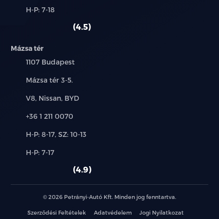
és
Alkatrész,
H-P: 7-18
használt
szerviz:
autó:
4.5
Mázsa tér
Település:
1107 Budapest
Cím:
Mázsa tér 3-5.
Márkák:
V8, Nissan, BYD
Telefon:
+36 1 211 0070
Új-
H-P: 8-17, SZ: 10-13
és
Alkatrész,
H-P: 7-17
használt
szerviz:
autó:
4.9
© 2026 Petrányi-Autó Kft. Minden jog fenntartva.
Szerződési Feltételek
Adatvédelem
Jogi Nyilatkozat