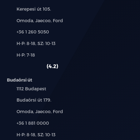
Cím:
Kerepesi út 105.
Márkák:
Omoda, Jaecoo, Ford
Telefon:
+36 1 260 5050
Új-
H-P: 8-18, SZ: 10-13
és
Alkatrész,
H-P: 7-18
használt
szerviz:
autó:
4.2
Budaörsi út
Település:
1112 Budapest
Cím:
Budaörsi út 179.
Márkák:
Omoda, Jaecoo, Ford
Telefon:
+36 1 881 0000
Új-
H-P: 8-18, SZ: 10-13