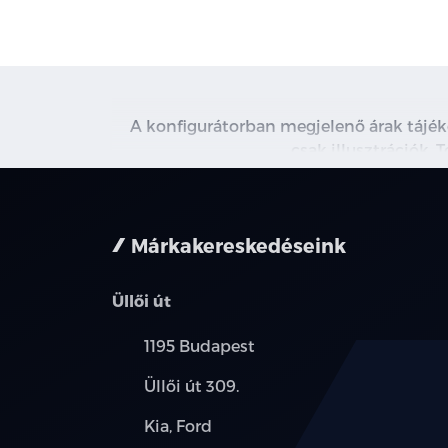
A konfigurátorban megjelenő árak tájé
csak illusztrációk. 
Márkakereskedéseink
Üllői út
Település:
1195 Budapest
Cím:
Üllői út 309.
Márkák:
Kia, Ford