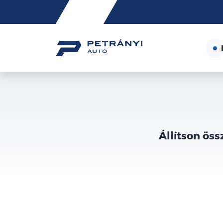
Friss
hírek
Állítson öss