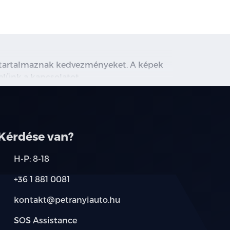
m tartalmaznak kedvezményeket. A képek
velünk a kapcsolatot.
Kérdése van?
H-P: 8-18
+36 1 881 0081
kontakt@petranyiauto.hu
SOS Assistance