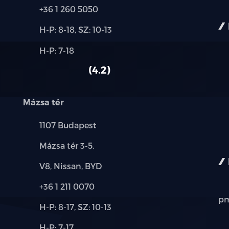
Telefon:
+36 1 260 5050
Új-
H-P: 8-18, SZ: 10-13
és
Alkatrész,
H-P: 7-18
használt
szerviz:
autó:
4.2
Mázsa tér
Település:
1107 Budapest
Cím:
Mázsa tér 3-5.
Márkák:
V8, Nissan, BYD
Telefon:
+36 1 211 0070
pm
Új-
H-P: 8-17, SZ: 10-13
és
Alkatrész,
H-P: 7-17