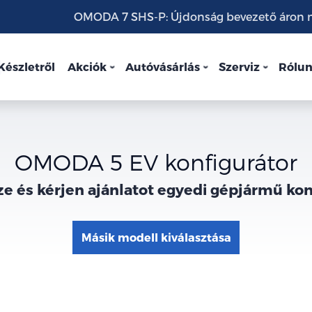
OMODA 7 SHS-P: Újdonság bevezető áron mo
Készletről
Akciók
Autóvásárlás
Szerviz
Rólu
OMODA 5 EV konfigurátor
ze és kérjen ajánlatot egyedi gépjármű ko
Másik modell kiválasztása