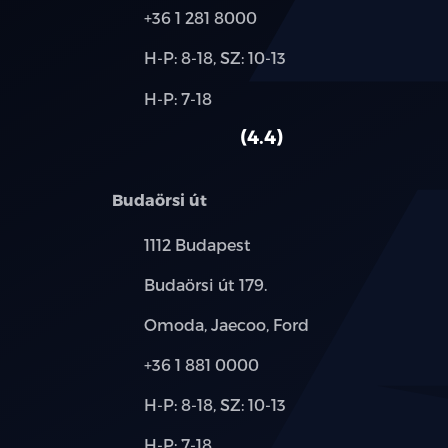
Telefon:
+36 1 281 8000
Új-
H-P: 8-18, SZ: 10-13
és
Alkatrész,
H-P: 7-18
használt
szerviz:
autó:
4.4
Budaörsi út
Település:
1112 Budapest
Cím:
Budaörsi út 179.
Márkák:
Omoda, Jaecoo, Ford
Telefon:
+36 1 881 0000
Új-
H-P: 8-18, SZ: 10-13
és
Alkatrész,
H-P: 7-18