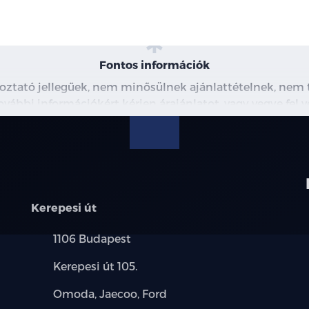
Fontos információk
koztató jellegűek, nem minősülnek ajánlattételnek, ne
További információkért kérjen árajánlatot, vagy vegye fel 
Kerepesi út
Település:
1106 Budapest
Cím:
Kerepesi út 105.
Márkák:
Omoda, Jaecoo, Ford