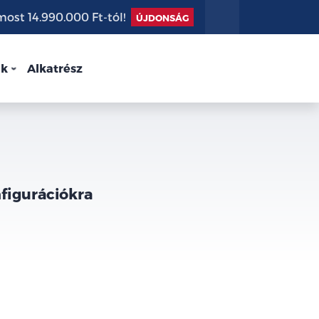
st 14.990.000 Ft-tól!
ÚJDONSÁG
nk
Alkatrész
nfigurációkra