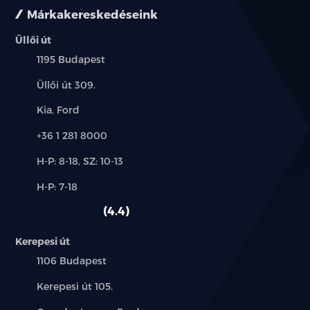
Márkakereskedéseink
Üllői út
Település:
1195 Budapest
Cím:
Üllői út 309.
Márkák:
Kia, Ford
Telefon:
+36 1 281 8000
Új-
H-P: 8-18, SZ: 10-13
és
Alkatrész,
H-P: 7-18
használt
szerviz:
autó:
4.4
Kerepesi út
Település:
1106 Budapest
Cím:
Kerepesi út 105.