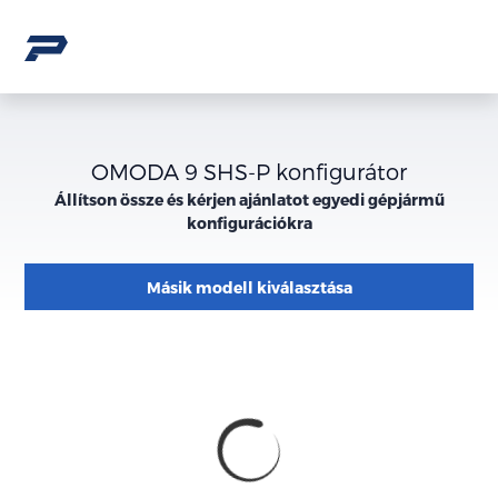
OMODA 9 SHS-P konfigurátor
Állítson össze és kérjen ajánlatot egyedi gépjármű
konfigurációkra
Másik modell kiválasztása
Konfiguráció
Megjelenés
külső
megjelenése
Ajánlatkérés