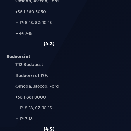
Márkák:
Omoda, Jaecoo, Ford
Telefon:
+36 1 260 5050
Új-
H-P: 8-18, SZ: 10-13
és
Alkatrész,
H-P: 7-18
használt
szerviz:
autó:
4.2
Budaörsi út
Település:
1112 Budapest
Cím:
Budaörsi út 179.
Márkák:
Omoda, Jaecoo, Ford
Telefon:
+36 1 881 0000
Új-
H-P: 8-18, SZ: 10-13
és
Alkatrész,
H-P: 7-18
használt
szerviz:
autó:
4.5