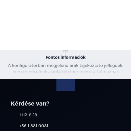
-
Motor
-
Szín
-
Kárpit
Fontos információk
A konfigurátorban megjelenő árak tájékoztató jellegűek,
nem minősülnek ajánlattételnek, nem tartalmaznak
kedvezményeket. A képek csak illusztrációk. További
információkért kérjen árajánlatot, vagy vegye fel velünk a
kapcsolatot.
Kérdése van?
H-P: 8-18
+36 1 881 0081