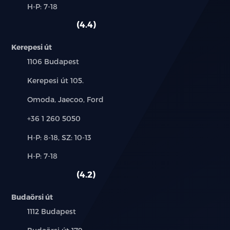
Alkatrész,
H-P: 7-18
használt
szerviz:
autó:
4.4
Kerepesi út
Település:
1106 Budapest
Cím:
Kerepesi út 105.
Márkák:
Omoda, Jaecoo, Ford
Telefon:
+36 1 260 5050
Új-
H-P: 8-18, SZ: 10-13
és
Alkatrész,
H-P: 7-18
használt
szerviz:
autó:
4.2
Budaörsi út
Település:
1112 Budapest
Cím: