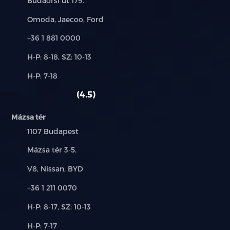
Budaörsi út 179.
Márkák:
Omoda, Jaecoo, Ford
Telefon:
+36 1 881 0000
Új-
H-P: 8-18, SZ: 10-13
és
Alkatrész,
H-P: 7-18
használt
szerviz:
autó:
4.5
Mázsa tér
Település:
1107 Budapest
Cím:
Mázsa tér 3-5.
Márkák:
V8, Nissan, BYD
Telefon:
+36 1 211 0070
Új-
H-P: 8-17, SZ: 10-13
és
Alkatrész,
H-P: 7-17
használt