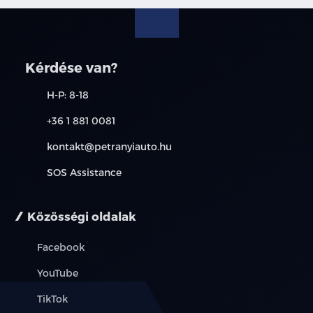
kedvezményeket. A képek csak illusztrációk. További
információkért kérjen árajánlatot, vagy vegye fel velünk a
kapcsolatot.
Kérdése van?
H-P: 8-18
+36 1 881 0081
kontakt@petranyiauto.hu
SOS Assistance
Közösségi oldalak
Facebook
YouTube
TikTok