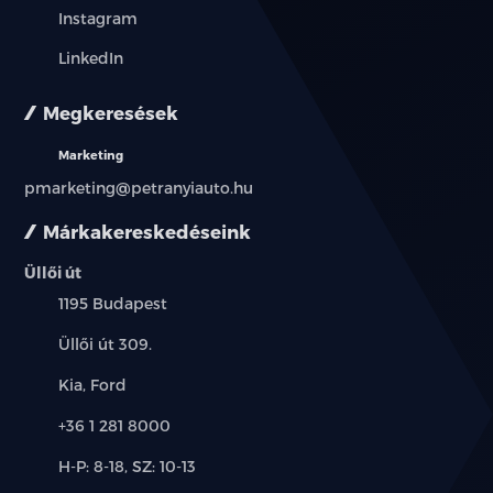
Instagram
LinkedIn
Megkeresések
Marketing
pmarketing@petranyiauto.hu
Márkakereskedéseink
Üllői út
Település:
1195 Budapest
Cím:
Üllői út 309.
Márkák:
Kia, Ford
Telefon:
+36 1 281 8000
Új-
H-P: 8-18, SZ: 10-13
és