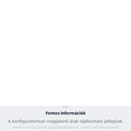
-
Kivitel
-
Karosszéria
-
Magasság
-
Hosszúság
-
Motor
-
Szín
-
Kárpit
Fontos információk
A konfigurátorban megjelenő árak tájékoztató jellegűek,
nem minősülnek ajánlattételnek, nem tartalmaznak