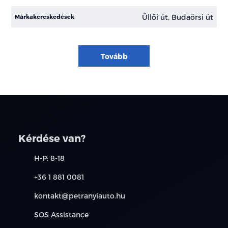
Üllői út, Budaörsi út
Márkakereskedések
Tovább
Kérdése van?
H-P: 8-18
+36 1 881 0081
kontakt@petranyiauto.hu
SOS Assistance