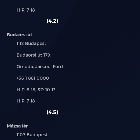
és
Alkatrész,
H-P: 7-18
használt
szerviz:
autó:
4.2
Budaörsi út
Település:
1112 Budapest
Cím:
Budaörsi út 179.
Márkák:
Omoda, Jaecoo, Ford
Telefon:
+36 1 881 0000
Új-
H-P: 8-18, SZ: 10-13
és
Alkatrész,
H-P: 7-18
használt
szerviz:
autó:
4.5
Mázsa tér
Település:
1107 Budapest