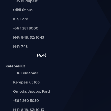
Település:
1195 Budapest
Cím:
Üllői út 309.
Márkák:
Kia, Ford
Telefon:
+36 1 281 8000
Új-
H-P: 8-18, SZ: 10-13
és
Alkatrész,
H-P: 7-18
használt
szerviz:
autó:
4.4
Kerepesi út
Település:
1106 Budapest
Cím:
Kerepesi út 105.
Márkák:
Omoda, Jaecoo, Ford
Telefon:
+36 1 260 5050
Új-
H-P: 8-18, SZ: 10-13