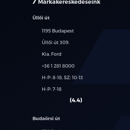
Márkakereskedéseink
Üllői út
Település:
1195 Budapest
Cím:
Üllői út 309.
Márkák:
Kia, Ford
Telefon:
+36 1 281 8000
Új-
H-P: 8-18, SZ: 10-13
és
Alkatrész,
H-P: 7-18
használt
szerviz:
autó:
4.4
Budaörsi út