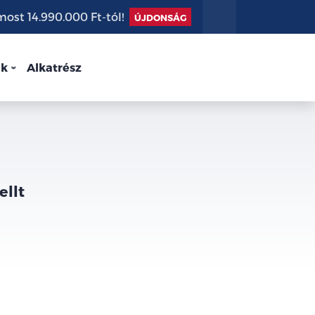
st 14.990.000 Ft-tól!
ÚJDONSÁG
nk
Alkatrész
ellt