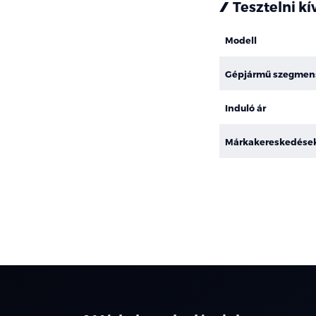
Tesztelni k
Modell
Gépjármű szegmen
Induló ár
Márkakereskedése