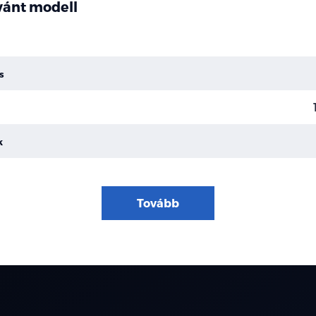
ívánt modell
s
k
Tovább