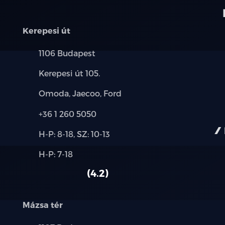
Kerepesi út
Település:
1106 Budapest
Cím:
Kerepesi út 105.
Márkák:
Omoda, Jaecoo, Ford
Telefon:
+36 1 260 5050
Új-
H-P: 8-18, SZ: 10-13
és
Alkatrész,
H-P: 7-18
használt
szerviz:
autó:
4.2
Mázsa tér