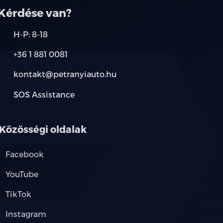
Kérdése van?
H-P: 8-18
+36 1 881 0081
kontakt@petranyiauto.hu
SOS Assistance
Közösségi oldalak
Facebook
YouTube
TikTok
Instagram