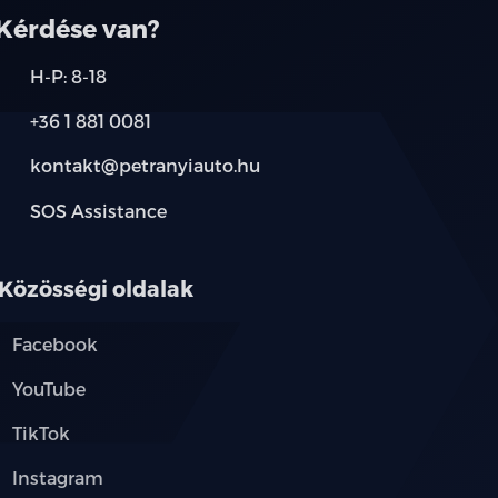
Kérdése van?
H-P: 8-18
+36 1 881 0081
kontakt@petranyiauto.hu
SOS Assistance
Közösségi oldalak
Facebook
YouTube
TikTok
Instagram