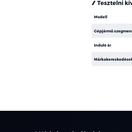
Tesztelni k
Modell
Gépjármű szegmen
Induló ár
Márkakereskedése