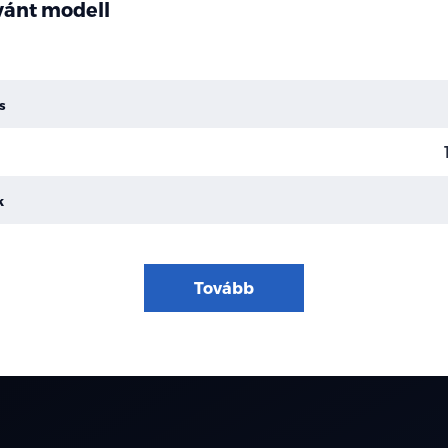
ívánt modell
s
k
Tovább