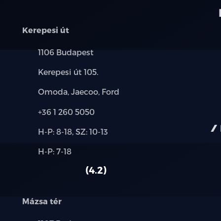
Kerepesi út
Település:
1106 Budapest
Cím:
Kerepesi út 105.
Márkák:
Omoda, Jaecoo, Ford
Telefon:
+36 1 260 5050
Új-
H-P: 8-18, SZ: 10-13
és
Alkatrész,
H-P: 7-18
használt
szerviz:
autó:
4.2
Mázsa tér