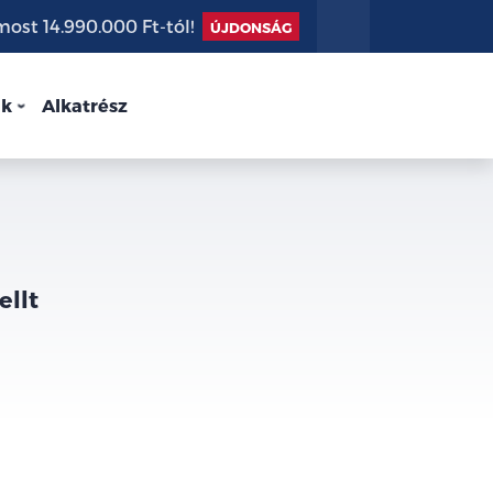
st 14.990.000 Ft-tól!
ÚJDONSÁG
nk
Alkatrész
ellt