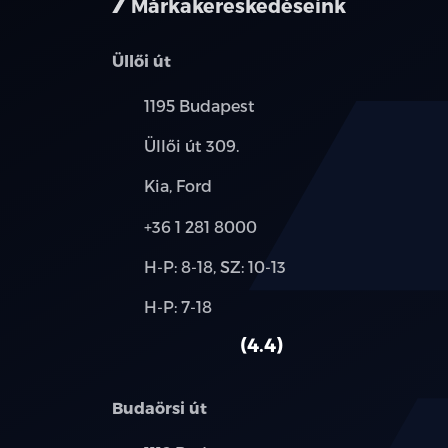
Márkakereskedéseink
Üllői út
Település:
1195 Budapest
Cím:
Üllői út 309.
Márkák:
Kia, Ford
Telefon:
+36 1 281 8000
Új-
H-P: 8-18, SZ: 10-13
és
Alkatrész,
H-P: 7-18
használt
szerviz:
autó:
4.4
Budaörsi út