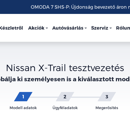
OMODA 7 SHS-P: Újdonság bevezető áron mo
Készletről
Akciók
Autóvásárlás
Szerviz
Rólu
Nissan X-Trail tesztvezetés
bálja ki személyesen is a kiválasztott mod
Modell adatok
Ügyféladatok
Megerősítés