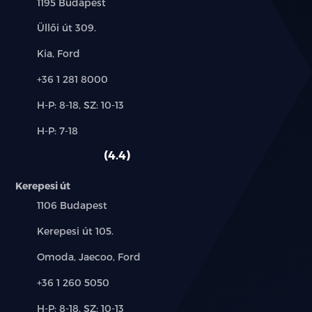
Település:
1195 Budapest
Cím:
Üllői út 309.
Márkák:
Kia, Ford
Telefon:
+36 1 281 8000
Új-
H-P: 8-18, SZ: 10-13
és
Alkatrész,
H-P: 7-18
használt
szerviz:
autó:
4.4
Kerepesi út
Település:
1106 Budapest
Cím:
Kerepesi út 105.
Márkák:
Omoda, Jaecoo, Ford
Telefon:
+36 1 260 5050
Új-
H-P: 8-18, SZ: 10-13