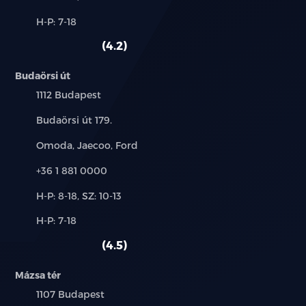
és
Alkatrész,
H-P: 7-18
használt
szerviz:
autó:
4.2
Budaörsi út
Település:
1112 Budapest
Cím:
Budaörsi út 179.
Márkák:
Omoda, Jaecoo, Ford
Telefon:
+36 1 881 0000
Új-
H-P: 8-18, SZ: 10-13
és
Alkatrész,
H-P: 7-18
használt
szerviz:
autó:
4.5
Mázsa tér
Település:
1107 Budapest