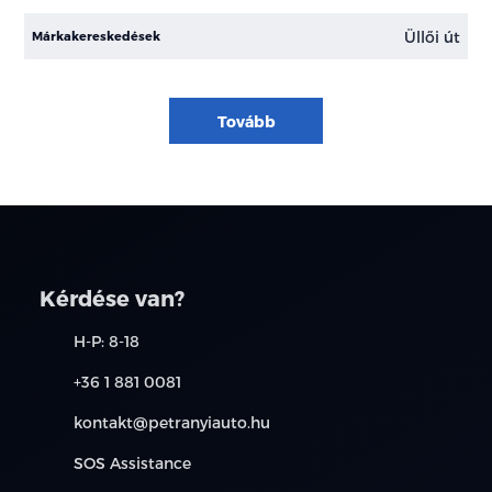
Üllői út
Márkakereskedések
Tovább
Kérdése van?
H-P: 8-18
+36 1 881 0081
kontakt@petranyiauto.hu
SOS Assistance