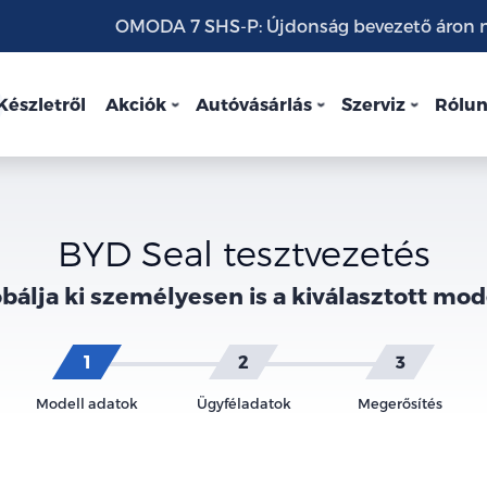
OMODA 7 SHS-P: Újdonság bevezető áron mo
Készletről
Akciók
Autóvásárlás
Szerviz
Rólu
BYD Seal tesztvezetés
bálja ki személyesen is a kiválasztott mod
Modell adatok
Ügyféladatok
Megerősítés