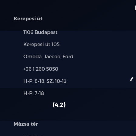
Kerepesi út
Település:
1106 Budapest
Cím:
Kerepesi út 105.
Márkák:
Omoda, Jaecoo, Ford
Telefon:
+36 1 260 5050
Új-
H-P: 8-18, SZ: 10-13
és
Alkatrész,
H-P: 7-18
használt
szerviz:
autó:
4.2
Mázsa tér