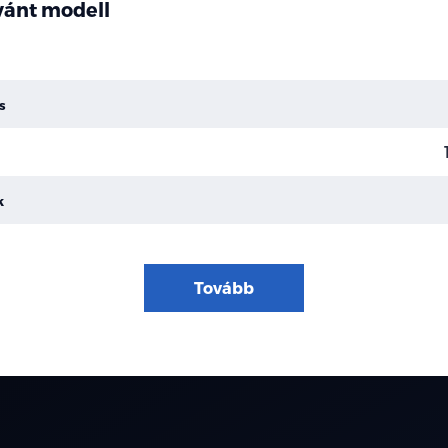
ívánt modell
s
k
Tovább