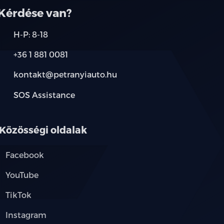
Kérdése van?
H-P: 8-18
+36 1 881 0081
kontakt@petranyiauto.hu
SOS Assistance
Közösségi oldalak
Facebook
YouTube
TikTok
Instagram