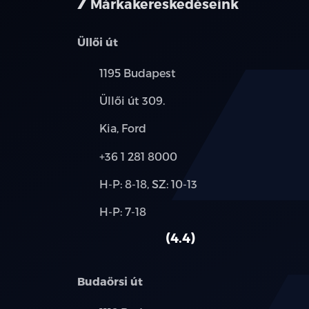
Márkakereskedéseink
Üllői út
Település:
1195 Budapest
Cím:
Üllői út 309.
Márkák:
Kia, Ford
Telefon:
+36 1 281 8000
Új-
H-P: 8-18, SZ: 10-13
és
Alkatrész,
H-P: 7-18
használt
szerviz:
autó:
4.4
Budaörsi út