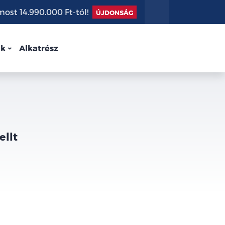
st 14.990.000 Ft-tól!
ÚJDONSÁG
nk
Alkatrész
ellt