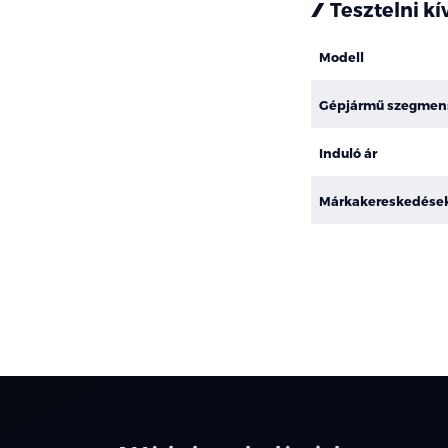
Tesztelni k
Modell
Gépjármű szegmen
Induló ár
Márkakereskedése