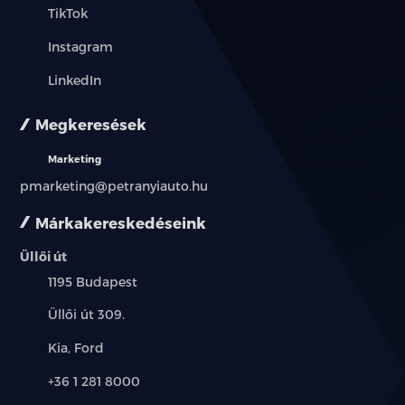
TikTok
Instagram
LinkedIn
Megkeresések
Marketing
pmarketing@petranyiauto.hu
Márkakereskedéseink
Üllői út
Település:
1195 Budapest
Cím:
Üllői út 309.
Márkák:
Kia, Ford
Telefon:
+36 1 281 8000