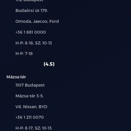
Cím:
Budaörsi út 179.
Márkák:
Omoda, Jaecoo, Ford
Telefon:
+36 1 881 0000
Új-
H-P: 8-18, SZ: 10-13
és
Alkatrész,
H-P: 7-18
használt
szerviz:
autó:
4.5
Mázsa tér
Település:
1107 Budapest
Cím:
Mázsa tér 3-5.
Márkák:
V8, Nissan, BYD
Telefon:
+36 1 211 0070
Új-
H-P: 8-17, SZ: 10-13