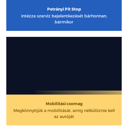
Petrányi Pit Stop
Intézze szerviz bejelentkezését bárhonnan,
bármikor
Mobilitási csomag
Megkönnyítjük a mobilitását, amíg nélkülöznie kell
az autóját