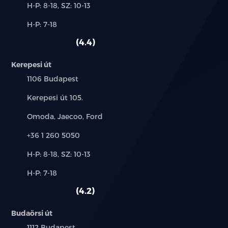
Új-
H-P: 8-18, SZ: 10-13
és
Alkatrész,
H-P: 7-18
használt
szerviz:
autó:
4.4
Kerepesi út
Település:
1106 Budapest
Cím:
Kerepesi út 105.
Márkák:
Omoda, Jaecoo, Ford
Telefon:
+36 1 260 5050
Új-
H-P: 8-18, SZ: 10-13
és
Alkatrész,
H-P: 7-18
használt
szerviz:
autó:
4.2
Budaörsi út
Település:
1112 Budapest