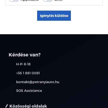
Igénylés küldése
Kérdése van?
H-P: 8-18
+36 1 881 0081
kontakt@petranyiauto.hu
SOS Assistance
Közösségi oldalak