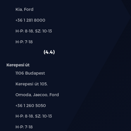
Márkák:
Kia, Ford
Telefon:
+36 1 281 8000
Új-
H-P: 8-18, SZ: 10-13
és
Alkatrész,
H-P: 7-18
használt
szerviz:
autó:
4.4
Kerepesi út
Település:
1106 Budapest
Cím:
Kerepesi út 105.
Márkák:
Omoda, Jaecoo, Ford
Telefon:
+36 1 260 5050
Új-
H-P: 8-18, SZ: 10-13
és
Alkatrész,
H-P: 7-18
használt