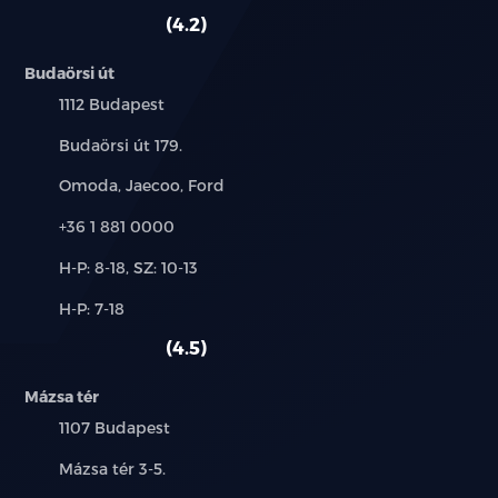
szerviz:
autó:
4.2
Budaörsi út
Település:
1112 Budapest
Cím:
Budaörsi út 179.
Márkák:
Omoda, Jaecoo, Ford
Telefon:
+36 1 881 0000
Új-
H-P: 8-18, SZ: 10-13
és
Alkatrész,
H-P: 7-18
használt
szerviz:
autó:
4.5
Mázsa tér
Település:
1107 Budapest
Cím:
Mázsa tér 3-5.