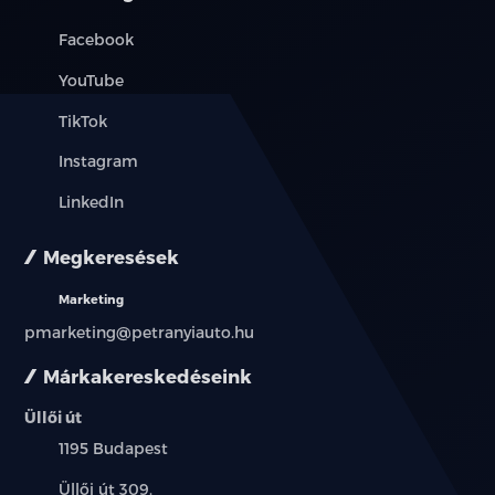
Facebook
YouTube
TikTok
Instagram
LinkedIn
Megkeresések
Marketing
pmarketing@petranyiauto.hu
Márkakereskedéseink
Üllői út
Település:
1195 Budapest
Cím:
Üllői út 309.