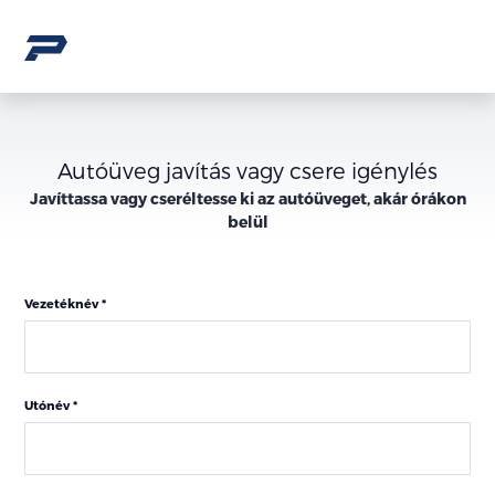
Autóüveg javítás vagy csere igénylés
Javíttassa vagy cseréltesse ki az autóüveget, akár órákon
belül
Vezetéknév
Utónév