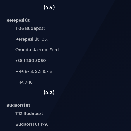
szerviz:
autó:
4.4
Kerepesi út
Település:
1106 Budapest
Cím:
Kerepesi út 105.
Márkák:
Omoda, Jaecoo, Ford
Telefon:
+36 1 260 5050
Új-
H-P: 8-18, SZ: 10-13
és
Alkatrész,
H-P: 7-18
használt
szerviz:
autó:
4.2
Budaörsi út
Település:
1112 Budapest
Cím:
Budaörsi út 179.