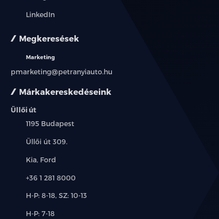
LinkedIn
Megkeresések
Marketing
pmarketing@petranyiauto.hu
Márkakereskedéseink
Üllői út
Település:
1195 Budapest
Cím:
Üllői út 309.
Márkák:
Kia, Ford
Telefon:
+36 1 281 8000
Új-
H-P: 8-18, SZ: 10-13
és
Alkatrész,
H-P: 7-18
használt