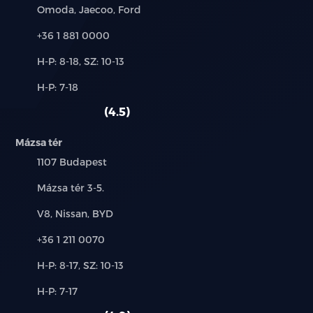
Márkák:
Omoda, Jaecoo, Ford
Telefon:
+36 1 881 0000
Új-
H-P: 8-18, SZ: 10-13
és
Alkatrész,
H-P: 7-18
használt
szerviz:
autó:
4.5
Mázsa tér
Település:
1107 Budapest
Cím:
Mázsa tér 3-5.
Márkák:
V8, Nissan, BYD
Telefon:
+36 1 211 0070
Új-
H-P: 8-17, SZ: 10-13
és
Alkatrész,
H-P: 7-17
használt
szerviz:
autó: