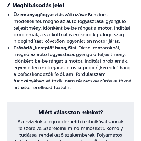
Meghibásodás jelei
Üzemanyagfogyasztás változása:
Benzines
modelleknél, megnő az autó fogyasztása, gyengülő
teljesítmény, időnként be-be rángat a motor, indítási
problémák, a szokottnál is erősebb kipufogó szag
hidegindítást követően, egyenletlen motor járás.
Erősödő „kereplő” hang, füst:
Diesel motoroknál,
megnő az autó fogyasztása, gyengülő teljesítmény,
időnként be-be rángat a motor, indítási problémák,
egyenletlen motorjárás, erős kopogó / „kereplő” hang
a befecskendezők felől, ami fordulatszám
függvényében változik, nem részecskeszűrős autóknál
látható, ha elkezd füstölni.
Miért válasszon minket?
Szervizeink a legmodernebb technikával vannak
felszerelve. Szerelőink mind minősített, komoly
tudással rendelkező szakemberek. Folyamatos