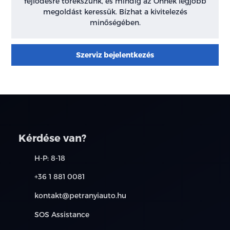
fejlődésre törekszünk, és mindig az Önnek legjobb
megoldást keressük. Bízhat a kivitelezés
minőségében.
Szerviz bejelentkezés
Kérdése van?
H-P: 8-18
+36 1 881 0081
kontakt@petranyiauto.hu
SOS Assistance