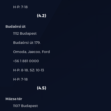
és
Alkatrész,
H-P: 7-18
használt
szerviz:
autó:
4.2
Budaörsi út
Település:
1112 Budapest
Cím:
Budaörsi út 179.
Márkák:
Omoda, Jaecoo, Ford
Telefon:
+36 1 881 0000
Új-
H-P: 8-18, SZ: 10-13
és
Alkatrész,
H-P: 7-18
használt
szerviz:
autó:
4.5
Mázsa tér
Település:
1107 Budapest