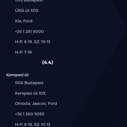
Cím:
Üllői út 309.
Márkák:
Kia, Ford
Telefon:
+36 1 281 8000
Új-
H-P: 8-18, SZ: 10-13
és
Alkatrész,
H-P: 7-18
használt
szerviz:
autó:
4.4
Kerepesi út
Település:
1106 Budapest
Cím:
Kerepesi út 105.
Márkák:
Omoda, Jaecoo, Ford
Telefon:
+36 1 260 5050
Új-
H-P: 8-18, SZ: 10-13