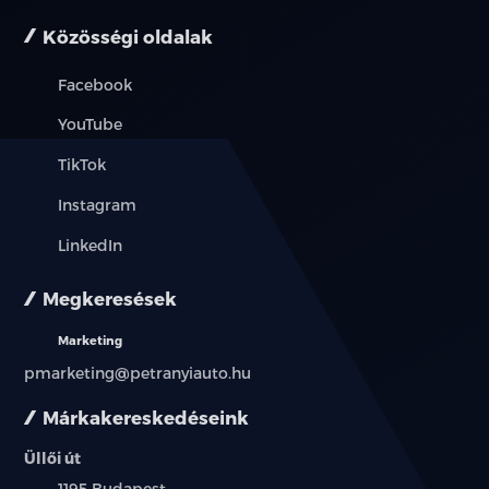
Közösségi oldalak
Facebook
YouTube
TikTok
Instagram
LinkedIn
Megkeresések
Marketing
pmarketing@petranyiauto.hu
Márkakereskedéseink
Üllői út
Település:
1195 Budapest