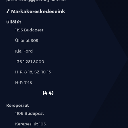
Márkakereskedéseink
Üllői út
Település:
1195 Budapest
Cím:
Üllői út 309.
Márkák:
Kia, Ford
Telefon:
+36 1 281 8000
Új-
H-P: 8-18, SZ: 10-13
és
Alkatrész,
H-P: 7-18
használt
szerviz:
autó:
4.4
Kerepesi út
Település:
1106 Budapest
Cím:
Kerepesi út 105.