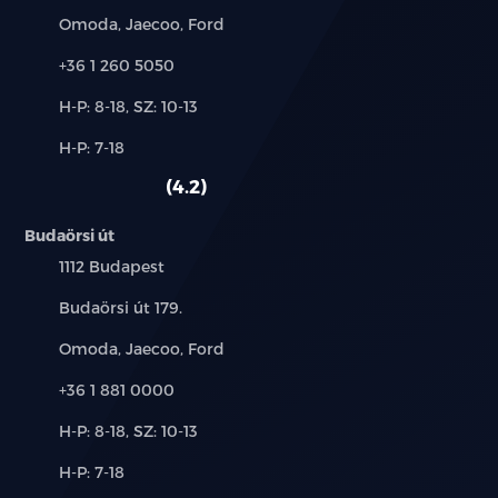
Márkák:
Omoda, Jaecoo, Ford
Telefon:
+36 1 260 5050
Új-
H-P: 8-18, SZ: 10-13
és
Alkatrész,
H-P: 7-18
használt
szerviz:
autó:
4.2
Budaörsi út
Település:
1112 Budapest
Cím:
Budaörsi út 179.
Márkák:
Omoda, Jaecoo, Ford
Telefon:
+36 1 881 0000
Új-
H-P: 8-18, SZ: 10-13
és
Alkatrész,
H-P: 7-18
használt
szerviz: