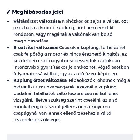
Meghibásodás jelei
Váltásérzet változása:
Nehézkes és zajos a váltás, ezt
okozhatja a kopott kuplung, ami nem emel ki
rendesen, vagy magának a váltónak van belső
meghibásodása.
Erőátvitel változása:
Csúszik a kuplung, terhelésnél
csak felpörög a motor és nincs érezhető kihajtás, ez
kezdetben csak nagyobb sebességfokozatokban
intenzívebb gyorsításkor jelentkezhet, végső esetben
folyamatossá vállhat, igy az autó üzemképtelen.
Kuplung érzet változása:
Hibaokozók lehetnek még a
hidraulikus munkahengerek, ezeknél a kuplung
pedálnál találhatót váltó leszerelése nélkül lehet
vizsgálni, illetve szükség szerint cserélni, az alsó
munkahenger viszont jellemzően a kinyomó
csapágynál van, ennek ellenőrzéséhez a váltó
leszerelése szükséges