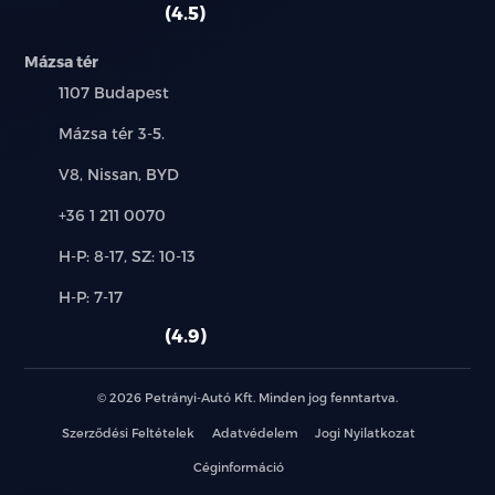
autó:
4.5
Mázsa tér
Település:
1107 Budapest
Cím:
Mázsa tér 3-5.
Márkák:
V8, Nissan, BYD
Telefon:
+36 1 211 0070
Új-
H-P: 8-17, SZ: 10-13
és
Alkatrész,
H-P: 7-17
használt
szerviz:
autó:
4.9
© 2026 Petrányi-Autó Kft. Minden jog fenntartva.
Szerződési Feltételek
Adatvédelem
Jogi Nyilatkozat
Céginformáció