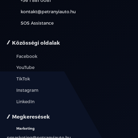
+36 1 881 0081
kontakt@petranyiauto.hu
SOS Assistance
Közösségi oldalak
Facebook
YouTube
TikTok
Instagram
LinkedIn
Megkeresések
Marketing
pmarketing@petranyiauto.hu